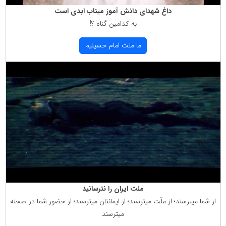
داغ شهدای دانش آموز میناب ابدی است
به كدامین گناه ؟!
ما ملت امام حسینیم
ملت ایران را نترسانید
از شما میترسند؛ از ملّت میترسند؛ از ایمانتان میترسند؛ از حضور شما در صحنه
میترسند