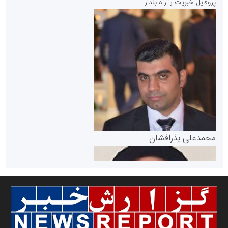
پروفایل خبریت را راه بنداز
سازمان بورس و اوراق بهادار
مرجع اخبار موثق در بازارسرمایه
پایگاه خبری گفتمان یزد
محمدعلی بذرافشان
سازمان صنعت،معدن و تجارت