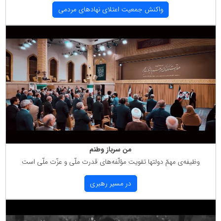
واكنش جمعیت اعتلای نهادهای مردمی
من سرباز وطنم
وظیفه‌ی مهمّ دولتها تقویت مؤلّفه‌های قدرت ملّی و عزّت ملّی است
در مسیر رهبری