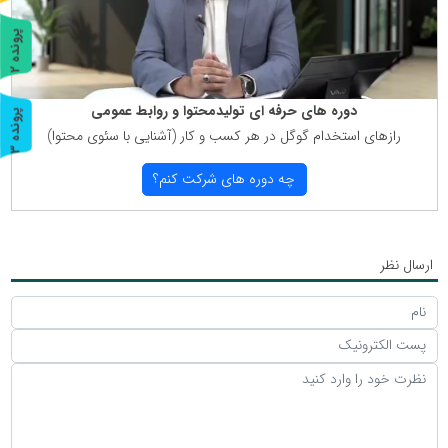
پ
2
ر
و
ن
د
ه
دوره های حرفه ای تولیدمحتوا و روابط عمومی
پ
3
رازهای استخدام گوگل در هر كسب و كار (آشنایی با سئوی محتوا)
ر
و
ن
د
ه
چه دوره های شركت كنم؟
ارسال نظر