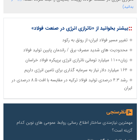
بدانید)
::
بیشتر بخوانید از «ناترازی انرژی در صنعت فولاد»
تغییر مسیر فولاد ایران؛ از رونق به رکود
محدودیت های شدید مصرف برق / راندمان پایین تولید فولاد
زیان1100 میلیارد تومانی ناترازی انرژی برپیکره فولاد خراسان
164 میلیارد دلار نیاز به سرمایه گذاری برای تامین انرژی داریم
رشد 4.3 درصدی تولید فولاد ترکیه در مقایسه با افت 8.5 درصدی در
ایران
نظرسنجی
مهمترین نیازمندی ساختار اطلاع رسانی روابط عمومی های نوین کدام
گزینه است؟