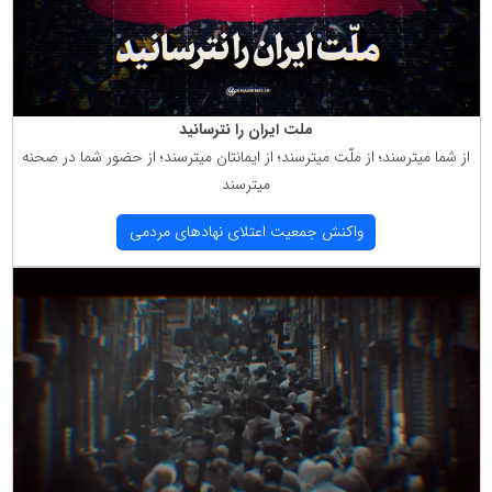
ملت ایران را نترسانید
از شما میترسند؛ از ملّت میترسند؛ از ایمانتان میترسند؛ از حضور شما در صحنه
میترسند
واكنش جمعیت اعتلای نهادهای مردمی