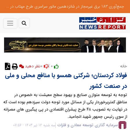
جمع‌آوری 183 برق غیرمجاز در شانزدهمین مانور سراسری طرح مهتاب در استان تهران
0
0 |
خانه
نظر دهید
فولاد کردستان؛ شرکتی همسو با منافع محلی و ملی
در صنعت کشور
توجه به توسعه متوازن صنایع و بهبود سطح معیشت به خصوص در
مناطق کمتربرخوردار یکی از مسائل مورد توجه دولت سیزدهم بوده است که
در نهایت به تصویب ۴۸ طرح پیشران اقتصادی در پی پیگیری های مصرانه
از سوی رئیس جمهور شهید انجامید.
سرمایه گذاری توسعه معادن و فلزات
سه شنبه 12 تیر 1403 - 07:56