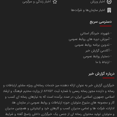
اخبار ورزش
اخبار زندگی و سرگرمی
اخبار سازمان‌ها و شرکت‌ها
آهن و فولاد غدیر ایرانیان
دسترسی سریع
تامین آهن اسفنجی تولیدکنندگان فولاد در کشور
شهروند خبرنگار استانی
آموزش دوره های روابط عمومی
پایگاه اطلاع رسانی اعتلای نهادهای مردمی
تدوین برنامه روابط عمومی
مسعودصادقی
آکادمی گزارش خبر
دستیار روابط عمومی
ارتباط با ما
درباره گزارش خبر
خبرگزاری گزارش خبر به عنوان ارائه دهنده میز خدمات رسانه‌ای ویژه، مشاور ارتباطات و
رسانه و دارنده مجوز رسانه رسمی با شماره ثبت 86752 از وزارت محترم فرهنگ و ارشاد
تریبون
اسلامی جمهوری اسلامی ایران، در صدد برآمده است که به نیازهای رسانه ای کسب و
انتشار گسترده محتوا در رسانه گزارش خبر
کار و مجموعه های متبوع متولیان حوزه ارتباطات و روابط عمومی در سازمان ها،
ادارات، شرکت ها و تمامی مدیران کسب و کارهای خرد و اینترنتی و همچنین مدیران
پایگاه اطلاع رسانی دریا و نفت
و متولیان تولید محتوای رسانه ای از جنس یک خبرگزاری داخلی پاسخ گفته و شرایط