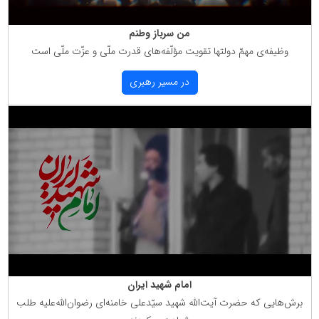
من سرباز وطنم
وظیفه‌ی مهمّ دولتها تقویت مؤلّفه‌های قدرت ملّی و عزّت ملّی است
در مسیر رهبری
امام شهید ایران
برش‌هایی كه حضرت آیت‌الله شهید سیّدعلی خامنه‌ای رضوان‌الله‌علیه طلب