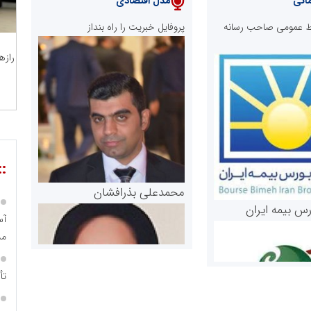
انی
مدل اقتصادی
ابط عمومی صاحب رسانه
پروفایل خبریت را راه بنداز
رازه
::
محمدعلی بذرافشان
رس بیمه ایران
مس
تأ