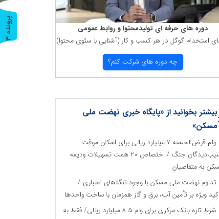
پ
3
دوره های حرفه ای تولیدمحتوا و روابط عمومی
ای استخدام گوگل در هر كسب و كار (آشنایی با سئوی محتوا)
ر
و
ن
د
ه
چه دوره های شركت كنم؟
بیشتر بخوانید از «پایگاه خبری نهضت ملی
مسکن»
وام قرض‌الحسنه ۷ میلیارد ریالی برای اسکان موقت
آسیب‌دیدگان جنگ / اختصاص ۲۰ همت تسهیلات ودیعه
کن به متقاضیان
تداوم نهضت ملی مسکن با وجود تنگناهای اعتباری /
کید ویژه بر تأمین آب، برق و گاز همزمان با ساخت واحدها
شرط تازه بانک مرکزی برای وام ۸.۵ میلیارد ریالی/ فقط به