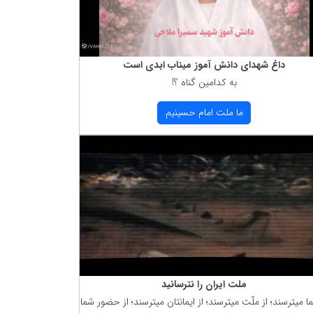
داغ شهدای دانش آموز میناب ابدی است
به كدامین گناه ؟!
ما ملت امام حسینیم
ملت ایران را نترسانید
ما میترسند؛ از ملّت میترسند؛ از ایمانتان میترسند؛ از حضور شما