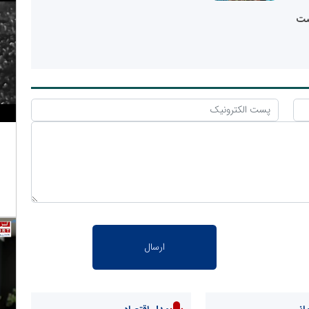
ح نهضت