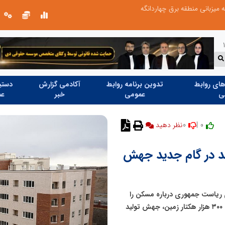
میزبانی منطقه برق چهاردانگه
شانزدهمین مانور سراسری طرح مهتاب در 
ای روابط
تدوین برنامه روابط
آکادمی گزارش
دستیا
ی
عمومی
خبر
عم
0
0 |
ت ۶ میلیون واحد در گام جدید جهش
ای ریاست جمهوری درباره مسکن را
ناقص دانست و گفت: با اجرای برنامه هفتم توسعه و عرضه ۳۰۰ هزار هکتار زمین، جهش تولید