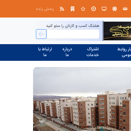
استان تهران به میزبانی منطقه برق لواسان
جمع‌آوری 183 برق غیرمجاز در شانزدهمین مانور سراسری طرح مهتاب در استان تهران
پخش زنده
هشتگ کسب و کارتان را سئو کنید
ر روابط
اشتراک
درباره
ارتباط با
ومی
خدمات
ما
ما