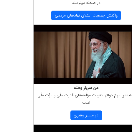
در صحنه میترسند
واكنش جمعیت اعتلای نهادهای مردمی
من سرباز وطنم
یفه‌ی مهمّ دولتها تقویت مؤلّفه‌های قدرت ملّی و عزّت ملّی
است
در مسیر رهبری