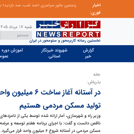
اخبار
عامل افزایش قبوض برخی مشترکان، عبور از الگوی مصرف در تابستان است/ افزایش تعرفه نداشتیم
پنجمین مانور سراسری «صد شب، صد بازدید» به 
فوری:
شنبه 17 مرداد 1405
نخستین رسانه کاربرمحور و سئومحور در ایران
گزارش
شهروند خبرنگار
آموزش دوره ه
خبر
استانی
عموم
خانه
بذرپاش:
در آستانه آغاز ساخ
تولید مسکن مردمی هستیم
وزیر راه و شهرسازی، آمار ارائه شده توسط یکی از نامزده
مسکن مردمی در آستانه‌ شروع ۶ میلیون واحد قرار می‌گیرد.