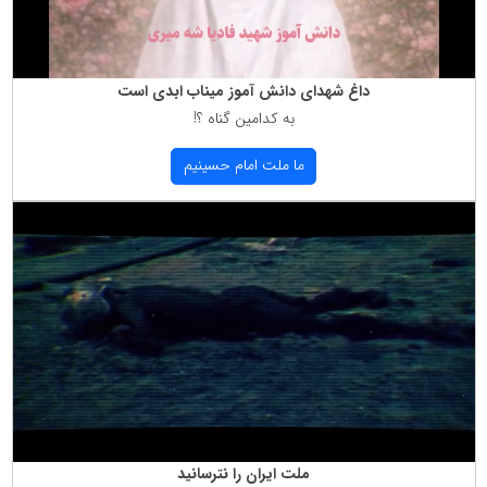
داغ شهدای دانش آموز میناب ابدی است
به كدامین گناه ؟!
ما ملت امام حسینیم
ملت ایران را نترسانید