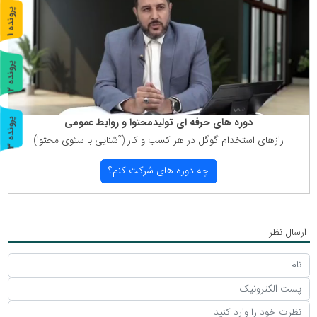
پ
1
ر
و
ن
د
ه
پ
2
ر
و
ن
د
ه
دوره های حرفه ای تولیدمحتوا و روابط عمومی
پ
3
رازهای استخدام گوگل در هر كسب و كار (آشنایی با سئوی محتوا)
ر
و
ن
د
ه
چه دوره های شركت كنم؟
ارسال نظر