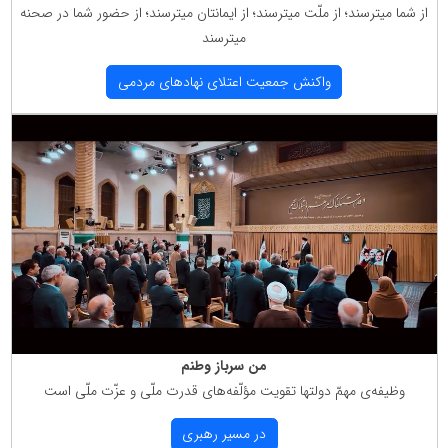
از شما میترسند؛ از ملّت میترسند؛ از ایمانتان میترسند؛ از حضور شما در صحنه
میترسند
واكنش جمعیت اعتلای نهادهای مردمی
من سرباز وطنم
وظیفه‌ی مهمّ دولتها تقویت مؤلّفه‌های قدرت ملّی و عزّت ملّی است
در مسیر رهبری