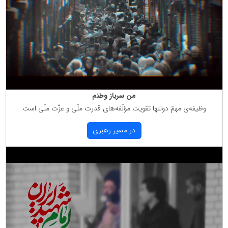
من سرباز وطنم
وظیفه‌ی مهمّ دولتها تقویت مؤلّفه‌های قدرت ملّی و عزّت ملّی است
در مسیر رهبری