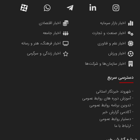
دانشگاه سئوی ایران
مریم حاج نوروز نظری
اخبار بازار سرمایه
اخبار اقتصادی
اخبار صنعت و تجارت
اخبار جامعه
اخبار علم و فناوری
اخبار فرهنگ، هنر و رسانه
اخبار ورزش
اخبار زندگی و سرگرمی
اخبار سازمان‌ها و شرکت‌ها
آهن و فولاد غدیر ایرانیان
دسترسی سریع
تامین آهن اسفنجی تولیدکنندگان فولاد در کشور
شهروند خبرنگار استانی
آموزش دوره های روابط عمومی
پایگاه اطلاع رسانی اعتلای نهادهای مردمی
تدوین برنامه روابط عمومی
مسعودصادقی
آکادمی گزارش خبر
دستیار روابط عمومی
ارتباط با ما
درباره گزارش خبر