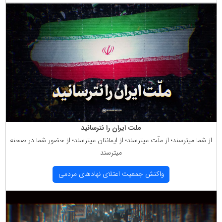
ملت ایران را نترسانید
از شما میترسند؛ از ملّت میترسند؛ از ایمانتان میترسند؛ از حضور شما در صحنه
میترسند
واكنش جمعیت اعتلای نهادهای مردمی