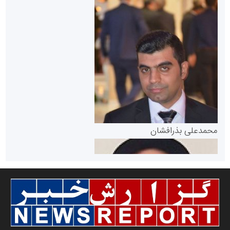
سازمان بورس و اوراق بهادار
مرجع اخبار موثق در بازارسرمایه
پایگاه خبری گفتمان یزد
محمدعلی بذرافشان
سازمان صنعت،معدن و تجارت