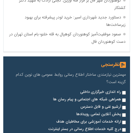
کوهنوردان شهر فال بر فراز قله اورین: تجلی ارادت به شهید دکتر
کشتکار
دستاورد جدید شهرداری اسیر: خرید لودر پیشرفته برای بهبود
زیرساخت‌ها
صعود موفقیت‌آمیز کوهنوردان کوهپال به قله خلنو؛ بام استان تهران در
دست کوهنوردان فال
نظرسنجی
مهمترین نیازمندی ساختار اطلاع رسانی روابط عمومی های نوین کدام
گزینه است؟
راه اندازی خبرگزاری داخلی
همراهی شبکه های اجتماعی و پیام رسان ها
آرشیو غنی و قابل دسترس
پخش آنلاین تمامی رویدادها
ارائه خدمات آموزشی برای مخاطیان هدف
درج کلیه خدمات اطلاع رسانی در بستر اینترنت