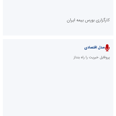
کارگزاری بورس بیمه ایران
مدل اقتصادی
پایگاه خبری نهضت ملی مسکن
پروفایل خبریت را راه بنداز
سازمان بورس و اوراق بهادار
مرجع اخبار موثق در بازارسرمایه