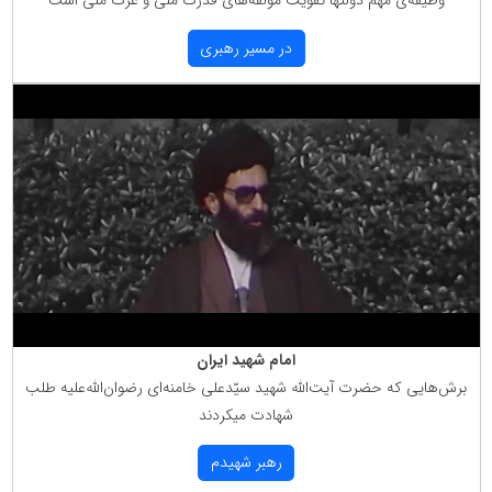
وظیفه‌ی مهمّ دولتها تقویت مؤلّفه‌های قدرت ملّی و عزّت ملّی است
در مسیر رهبری
امام شهید ایران
برش‌هایی كه حضرت آیت‌الله شهید سیّدعلی خامنه‌ای رضوان‌الله‌علیه طلب
شهادت میكردند
رهبر شهیدم