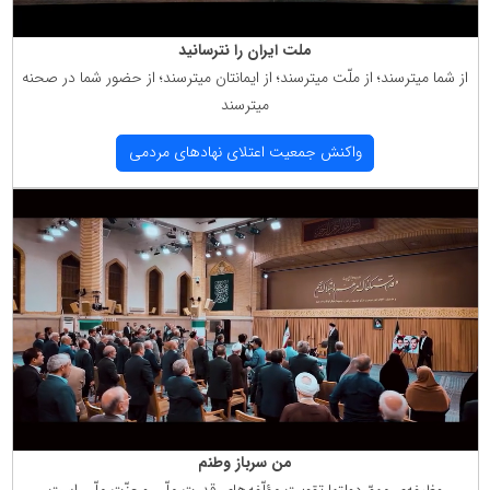
ملت ایران را نترسانید
از شما میترسند؛ از ملّت میترسند؛ از ایمانتان میترسند؛ از حضور شما در صحنه
میترسند
واكنش جمعیت اعتلای نهادهای مردمی
من سرباز وطنم