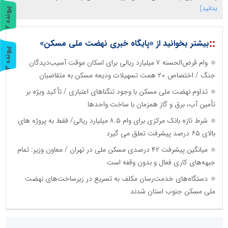
بدانید)
پ
2
ر
و
ن
د
ه
::
بیشتر بخوانید از «پایگاه خبری نهضت ملی مسکن»
پ
3
وام قرض‌الحسنه ۷ میلیارد ریالی برای اسکان موقت آسیب‌دیدگان
ر
و
ن
د
ه
جنگ / اختصاص ۲۰ همت تسهیلات ودیعه مسکن به متقاضیان
تداوم نهضت ملی مسکن با وجود تنگناهای اعتباری / تأکید ویژه بر
تأمین آب، برق و گاز همزمان با ساخت واحدها
شرط تازه بانک مرکزی برای وام ۸.۵ میلیارد ریالی/ فقط به پروژه های
بالای ۶۵ درصد پیشرفت تعلق می گیرد
میانگین پیشرفت ۴۲ درصدی مسکن ملی در تهران / معاون وزیر: تمام
جبهه‌های کاری فعال و بدون وقفه است
دستگاه‌های خدمت‌رسان مکلف به تسریع در زیرساخت‌های نهضت
ملی مسکن جنوب استان شدند