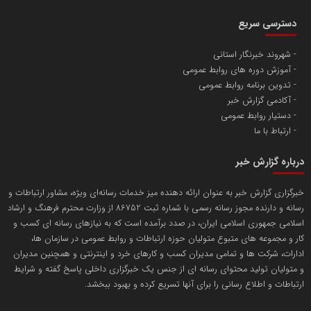
آهن و فولاد غدیر ایرانیان
دسترسی سریع
تامین آهن اسفنجی تولیدکنندگان فولاد در کشور
شهروند خبرنگار استانی
آموزش دوره های روابط عمومی
پایگاه اطلاع رسانی اعتلای نهادهای مردمی
تدوین برنامه روابط عمومی
مسعودصادقی
آکادمی گزارش خبر
دستیار روابط عمومی
ارتباط با ما
درباره گزارش خبر
خبرگزاری گزارش خبر به عنوان ارائه دهنده میز خدمات رسانه‌ای ویژه، مشاور ارتباطات و
رسانه و دارنده مجوز رسانه رسمی با شماره ثبت 86752 از وزارت محترم فرهنگ و ارشاد
تریبون
اسلامی جمهوری اسلامی ایران، در صدد برآمده است که به نیازهای رسانه ای کسب و
انتشار گسترده محتوا در رسانه گزارش خبر
کار و مجموعه های متبوع متولیان حوزه ارتباطات و روابط عمومی در سازمان ها،
ادارات، شرکت ها و تمامی مدیران کسب و کارهای خرد و اینترنتی و همچنین مدیران
پایگاه اطلاع رسانی دریا و نفت
و متولیان تولید محتوای رسانه ای از جنس یک خبرگزاری داخلی پاسخ گفته و شرایط
محمدعلی کرمعلی
ارتباطات و اطلاع رسانی را برای آنها تسریع کرده و بهبود ببخشد.