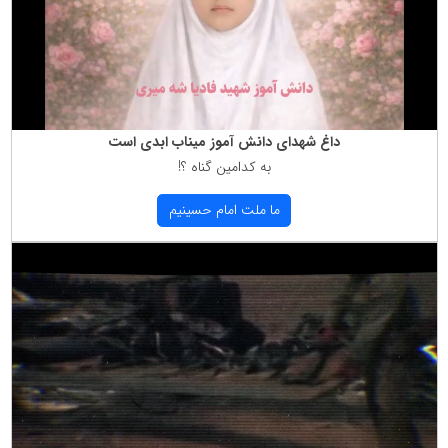
داغ شهدای دانش آموز میناب ابدی است
به كدامین گناه ؟!
ما ملت امام حسینیم