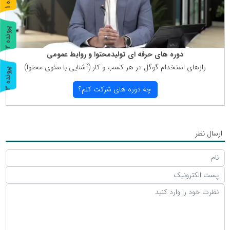
ر
و
ن
د
ه
پ
2
ر
و
ن
د
ه
دوره های حرفه ای تولیدمحتوا و روابط عمومی
رازهای استخدام گوگل در هر كسب و كار (آشنایی با سئوی محتوا)
پ
3
چه دوره های شركت كنم؟
ر
و
ن
د
ه
ارسال نظر