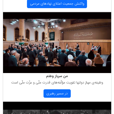
واكنش جمعیت اعتلای نهادهای مردمی
من سرباز وطنم
وظیفه‌ی مهمّ دولتها تقویت مؤلّفه‌های قدرت ملّی و عزّت ملّی است
در مسیر رهبری