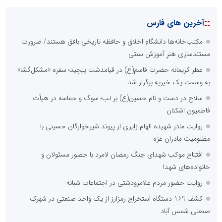
::
آخرین های فارس
مکتب‌خانه‌ها دانشگاهِ اخلاق و حافظه تاریخی بافق هستند/ ضرورت
مستندسازی هنرِ آموزش سنتی
عطر کریمانه حضرت قاسم(ع) در قیامدشت پیچید؛ سفره «مشکل‌گشا»
به وسعت یک خیریه برگزار شد
سلاح در دست و نام حسین(ع) بر لب؛ سوگ و حماسه در هیأت
فاطمیون اشکنان
روایت مادر شهیده الهام زایری از پیوند شیرخوارگان حسینی با
مظلومیت مادران غزه
افتتاح موکب شهدای جنگ رمضان لامرد با حضور مسئولان و
خانواده‌های شهدا
روایت حضور مردم علامرودشتی در اجتماعات شبانه
کشف 169 دستگاه استخراج رمزارز از یک واحد صنعتی در شهرک
صنعتی شمس آباد