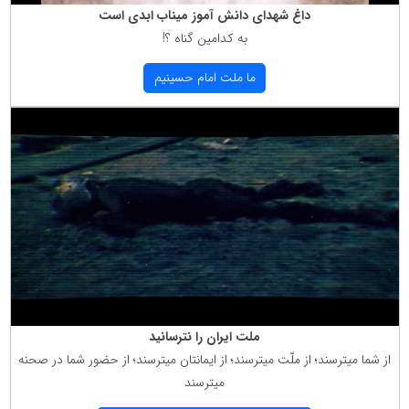
داغ شهدای دانش آموز میناب ابدی است
به كدامین گناه ؟!
ما ملت امام حسینیم
ملت ایران را نترسانید
از شما میترسند؛ از ملّت میترسند؛ از ایمانتان میترسند؛ از حضور شما در صحنه
میترسند