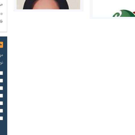
مر
فا
مه
مریم حاج نوروز نظری
نو
 و اوراق بهادار
ثق در بازارسرمایه
مسعودصادقی