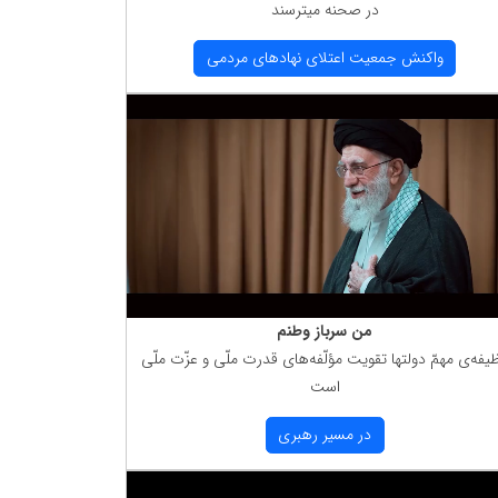
در صحنه میترسند
واكنش جمعیت اعتلای نهادهای مردمی
من سرباز وطنم
یفه‌ی مهمّ دولتها تقویت مؤلّفه‌های قدرت ملّی و عزّت ملّی
است
در مسیر رهبری