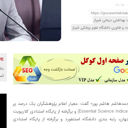
 بهداشتی درمانی شیراز
 و فناوری دانشگاه علوم پزشکی شیراز
دان
اس
حمدهاشم هاشم پور» گفت: معیار اعلام پژوهشگران یک درصد پر
استناد برتر جهان، پایگاه شاخص‌­های اساسی علم (Essential Science Indicators) و برگرفته از پایگاه استنادی کلاریویت
ان، رتبه بندی دانشگاه استنفورد و برگرفته از پایگاه استنادی