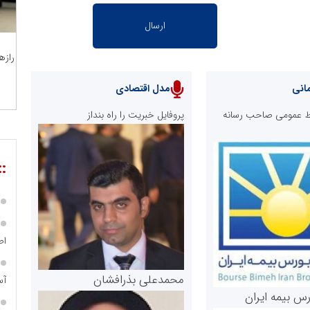
رازه
انی
مدل اقتصادی
ابط عمومی صاحب رسانه
پروفایل خبریت را راه بنداز
::
اص
محمدعلی بذرافشان
آس
رس بیمه ایران