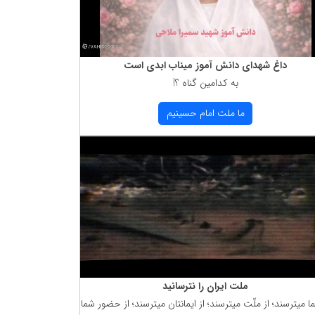
داغ شهدای دانش آموز میناب ابدی است
به كدامین گناه ؟!
ما ملت امام حسینیم
ملت ایران را نترسانید
ما میترسند؛ از ملّت میترسند؛ از ایمانتان میترسند؛ از حضور شما