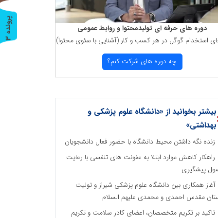
پ
3
دوره های حرفه ای تولیدمحتوا و روابط عمومی
ای استخدام گوگل در هر كسب و كار (آشنایی با سئوی محتوا)
ر
و
ن
د
ه
چه دوره های شركت كنم؟
بیشتر بخوانید از «دانشگاه علوم پزشکی و
بهداشتی»
زنده نگه داشتن محیط دانشگاه با حضور فعال دانشجویان
راهکار کاهش موارد ابتلا به عفونت های تنفسی با رعایت
ول پیشگیری
آغاز همکاری بین دانشگاه علوم پزشکی شیراز و تولیت
تان مقدس احمدی و محمدی علیهم السلام
تاکید بر تکریم متخصصان، اعضای کادر سلامت و تکریم