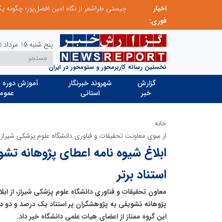
اخبار
صورت‌های مالی سال ۱۴۰۴ کالبر در بوته رأی؛ پخش آنلاین مجمع برای سهامداران در سراسر کشور
فوری:
پنج شنبه 15 مرداد 1405
نخستین رسانه کاربرمحور و سئومحور در ایران
گزارش
شهروند خبرنگار
آموزش دوره ه
خبر
استانی
عموم
خانه
از سوی معاونت تحقیقات و فناوری دانشگاه علوم پزشکی شیراز؛
ابلاغ شیوه نامه اعطای پژوهانه تش
استناد برتر
معاون تحقیقات و فناوری دانشگاه علوم پزشکی شیراز، از اب
پژوهانه تشویقی به پژوهشگران پر استناد یک درصد و دو د
این گروه ممتاز از اعضای هیات علمی دانشگاه خبر داد.