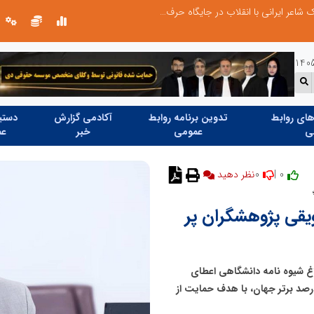
چیستی طراشعر از نگاه امین افضل‌پور؛ چگونه یک شاعر ایرانی با انقلاب در جایگاه حرف، شعر را از متن خطی به میدان ادراک بصری تبدیل کرد؟
ای روابط
تدوین برنامه روابط
آکادمی گزارش
دستیا
ی
عمومی
خبر
عم
0
0 |
ویقی پژوهشگران پر
لاغ شیوه نامه دانشگاهی اعطای
رصد برتر جهان، با هدف حمایت از