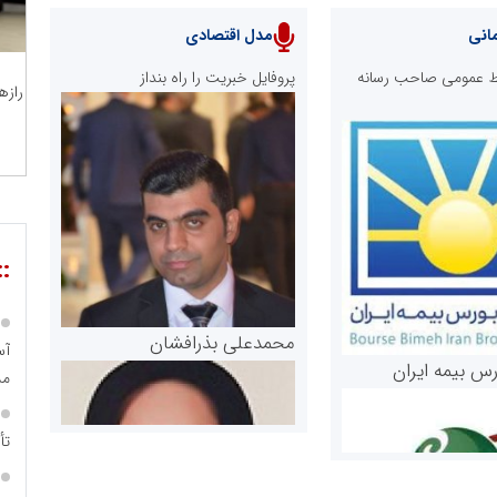
انی
مدل اقتصادی
ابط عمومی صاحب رسانه
پروفایل خبریت را راه بنداز
رازه
::
محمدعلی بذرافشان
رس بیمه ایران
مس
تأ