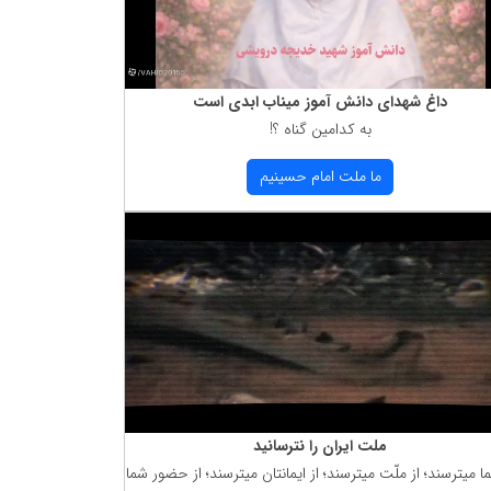
داغ شهدای دانش آموز میناب ابدی است
به كدامین گناه ؟!
ما ملت امام حسینیم
ملت ایران را نترسانید
ما میترسند؛ از ملّت میترسند؛ از ایمانتان میترسند؛ از حضور شما