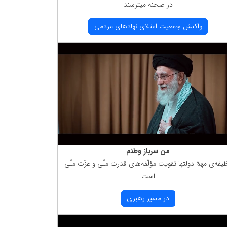
در صحنه میترسند
واكنش جمعیت اعتلای نهادهای مردمی
من سرباز وطنم
یفه‌ی مهمّ دولتها تقویت مؤلّفه‌های قدرت ملّی و عزّت ملّی
است
در مسیر رهبری