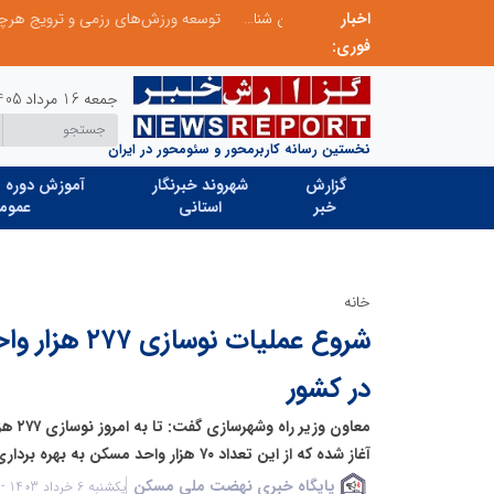
اخبار
از کشف استعدادهای ناب تا پرورش آن‌ها با رویکردهای نوآورانه؛ مسیر تحول‌آفرین شنای ایران در سطح جهانی
فوری:
جمعه 16 مرداد 1405
نخستین رسانه کاربرمحور و سئومحور در ایران
گزارش
شهروند خبرنگار
آموزش دوره ه
خبر
استانی
عموم
خانه
شروع عملیات ن
در کشور
معاون 
آغاز شده که از این تعداد ۷۰ هزار واحد مسکن به بهره برداری رسیده است.
پایگاه خبری نهضت ملی مسکن
یکشنبه 6 خرداد 1403 - 15:42