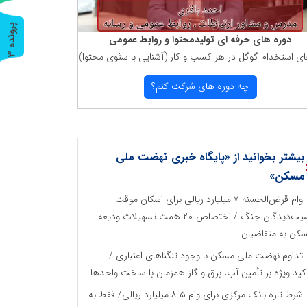
پ
3
دوره های حرفه ای تولیدمحتوا و روابط عمومی
ای استخدام گوگل در هر كسب و كار (آشنایی با سئوی محتوا)
ر
و
ن
د
ه
چه دوره های شركت كنم؟
بیشتر بخوانید از «پایگاه خبری نهضت ملی
مسکن»
وام قرض‌الحسنه ۷ میلیارد ریالی برای اسکان موقت
آسیب‌دیدگان جنگ / اختصاص ۲۰ همت تسهیلات ودیعه
کن به متقاضیان
تداوم نهضت ملی مسکن با وجود تنگناهای اعتباری /
کید ویژه بر تأمین آب، برق و گاز همزمان با ساخت واحدها
شرط تازه بانک مرکزی برای وام ۸.۵ میلیارد ریالی/ فقط به