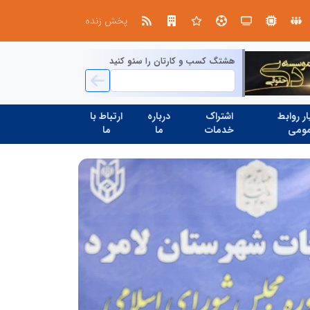
بازنگری در نظام اکتشاف معدنی ایران؛ «هدف اکتشافی» جایگزین «مرحله عملیاتی» می‌شود
عملیات ویژه آغاز شد...
پخش زنده
هشتگ کسب و کارتان را سئو کنید
ر روابط
اشتراک
درباره
ارتباط با
ومی
خدمات
ما
ما