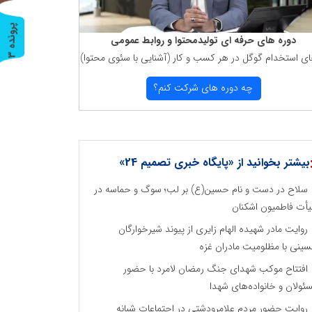
پ
3
دوره های حرفه ای تولیدمحتوا و روابط عمومی
ای استخدام گوگل در هر كسب و كار (آشنایی با سئوی محتوا)
ر
و
ن
د
ه
چه دوره های شركت كنم؟
بیشتر بخوانید از «پایگاه خبری تصمیم 24»
سلاح در دست و نام حسین(ع) بر لب؛ سوگ و حماسه در
أت فاطمیون اشکنان
روایت مادر شهیده الهام زایری از پیوند شیرخوارگان
ینی با مظلومیت مادران غزه
افتتاح موکب شهدای جنگ رمضان لامرد با حضور
ئولان و خانواده‌های شهدا
روایت حضور مردم علامرودشتی در اجتماعات شبانه