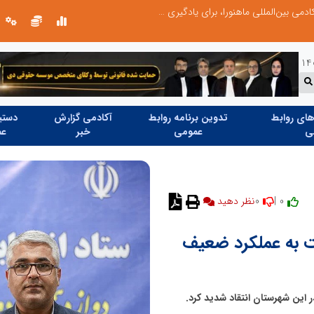
آموزش زبان با نگاه روان‌شناختی؛ ترسیم مسیر آکادمی بین‌المللی ماهنورا، برای یادگیری اثربخش
ای روابط
تدوین برنامه روابط
آکادمی گزارش
دستیا
ی
عمومی
خبر
عم
0
0 |
بت به عملکرد ضعیف
این شهرستان انتقاد شدید کرد.