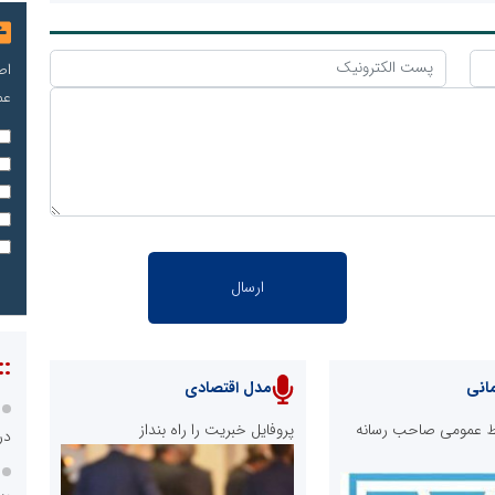
اص
عم
::
انی
مدل اقتصادی
ابط عمومی صاحب رسانه
پروفایل خبریت را راه بنداز
در