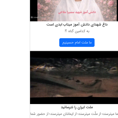
داغ شهدای دانش آموز میناب ابدی است
به كدامین گناه ؟!
ما ملت امام حسینیم
ملت ایران را نترسانید
ما میترسند؛ از ملّت میترسند؛ از ایمانتان میترسند؛ از حضور شما