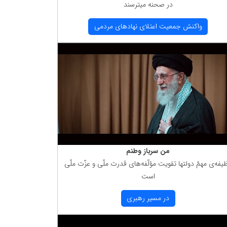
در صحنه میترسند
واكنش جمعیت اعتلای نهادهای مردمی
من سرباز وطنم
یفه‌ی مهمّ دولتها تقویت مؤلّفه‌های قدرت ملّی و عزّت ملّی
است
در مسیر رهبری