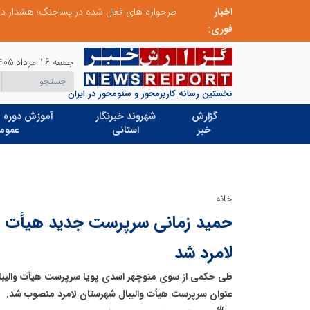
اخبار
ابتکار در ساماندهی فضای مجازی، خلاقیت در حمایت از خدمات صنفی؛ رویکرد نوین اتحادیه کامیون‌داران کرج
فوری:
جمعه 16 مرداد 1405
نخستین رسانه کاربرمحور و سئومحور در ایران
گزارش
شهروند خبرنگار
آموزش دوره ه
خبر
استانی
عموم
خانه
حمید زمانی سرپرست جدید هیأت وا
لامرد شد
طی حکمی از سوی منوچهر اسدی پویا سرپرست هیأت والیبال
عنوان سرپرست هیأت والیبال شهرستان لامرد منصوب شد.