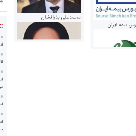
ور
محمدعلی بذرافشان
::
رس بیمه ایران
آن
اق
ای
می
مریم حاج نوروز نظری
 و اوراق بهادار
اس
ثق در بازارسرمایه
اس
جد