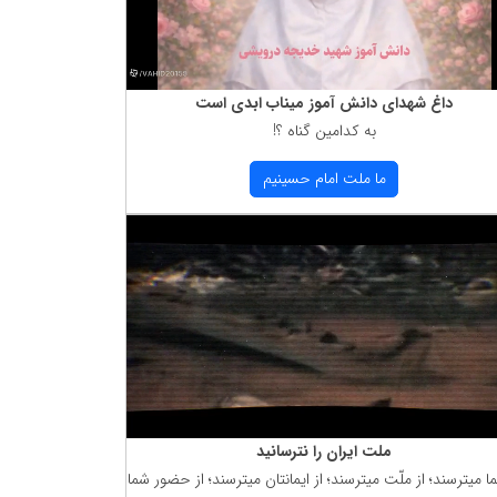
داغ شهدای دانش آموز میناب ابدی است
به كدامین گناه ؟!
ما ملت امام حسینیم
ملت ایران را نترسانید
ما میترسند؛ از ملّت میترسند؛ از ایمانتان میترسند؛ از حضور شما