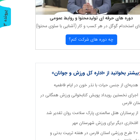
پ
3
دوره های حرفه ای تولیدمحتوا و روابط عمومی
ای استخدام گوگل در هر كسب و كار (آشنایی با سئوی محتوا)
ر
و
ن
د
ه
چه دوره های شركت كنم؟
بیشتر بخوانید از «اداره کل ورزش و جوانان»
هدیه‌ای از جنس حیات با نذر خون در ایام فاطمیه
اجرای نخستین رویداد پویش کتابخوانی ورزش همگانی در
تان فارس
از پرستاران هتل سالمندی پارک سلامت روان تقدیر شد
افتخاری دیگر برای ورزش شهرستان مهر
20 طرح ورزشی استان فارس در هفته تربیت بدنی و