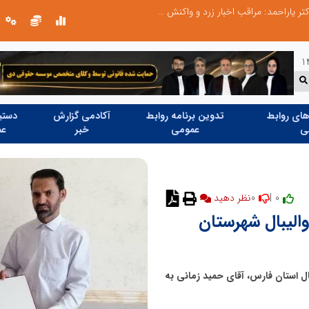
طرحواره های فعال شده در پساجنگ؛ هشدار دکتر یاراحمد: مراقب اخبار زرد و واکنش های هیجانی باشید
ای روابط
تدوین برنامه روابط
آکادمی گزارش
دستیا
ی
عمومی
خبر
عم
0
0 |
نظر دهید
لیبال شهرستان
 استان فارس، آقای حمید زمانی به