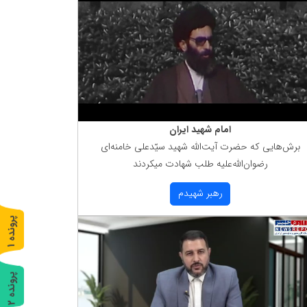
امام شهید ایران
برش‌هایی كه حضرت آیت‌الله شهید سیّدعلی خامنه‌ای
رضوان‌الله‌علیه طلب شهادت میكردند
رهبر شهیدم
پ
1
ر
و
ن
د
ه
پ
2
ر
و
ن
د
ه