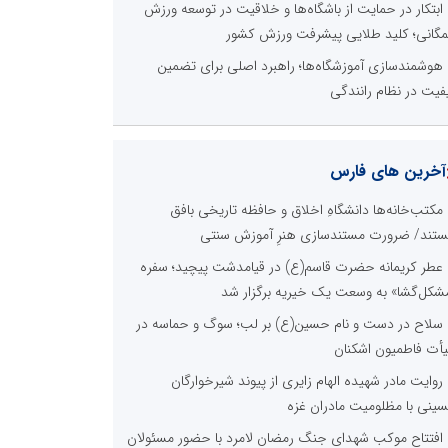
ابتکار در حمایت از باشگاه‌ها و خلاقیت در توسعه ورزش
گانی؛ کلید طلایی پیشرفت ورزش کشور
هوشمندسازی آموزشگاه‌ها؛ راهبرد اصلی برای تضمین
فیت در نظام رانندگی
آخرین های فارس
مکتب‌خانه‌ها دانشگاهِ اخلاق و حافظه تاریخی بافق
تند/ ضرورت مستندسازی هنرِ آموزش سنتی
عطر کریمانه حضرت قاسم(ع) در قیامدشت پیچید؛ سفره
شکل‌گشا» به وسعت یک خیریه برگزار شد
سلاح در دست و نام حسین(ع) بر لب؛ سوگ و حماسه در
أت فاطمیون اشکنان
روایت مادر شهیده الهام زایری از پیوند شیرخوارگان
ینی با مظلومیت مادران غزه
افتتاح موکب شهدای جنگ رمضان لامرد با حضور مسئولان