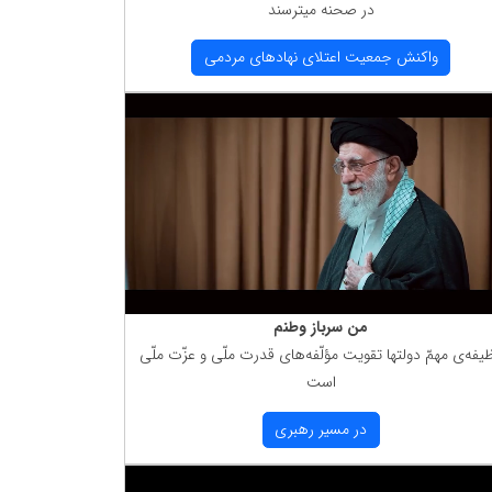
در صحنه میترسند
واكنش جمعیت اعتلای نهادهای مردمی
من سرباز وطنم
یفه‌ی مهمّ دولتها تقویت مؤلّفه‌های قدرت ملّی و عزّت ملّی
است
در مسیر رهبری