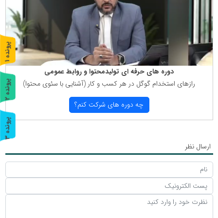
پ
1
ر
و
ن
د
ه
دوره های حرفه ای تولیدمحتوا و روابط عمومی
پ
2
رازهای استخدام گوگل در هر كسب و كار (آشنایی با سئوی محتوا)
ر
و
ن
د
ه
چه دوره های شركت كنم؟
پ
3
ر
و
ن
د
ه
ارسال نظر