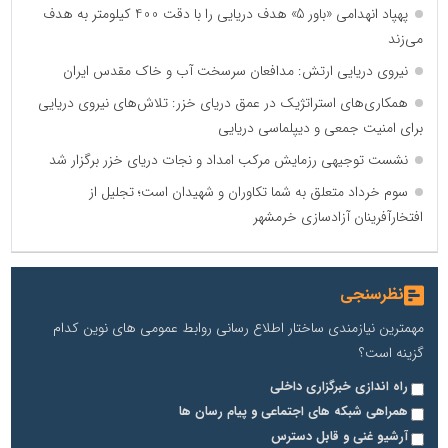
پهپاد انهدامی «باور 5» هدف دریایی را با دقت 400 کیلومتر به هدف
می‌زند
نیروی دریایی ارتش: مدافعان سرسخت آب و خاک مقدس ایران
همکاری‌های استراتژیک در عمق دریای خزر: تلاش‌های نیروی دریایی
برای امنیت جمعی و دیپلماسی دریایی
نشست توجیهی رزمایش مرکب امداد و نجات دریای خزر برگزار شد
سوم خرداد متعلق به شما تکاوران و شهیدان است؛ تجلیل از
افتخارآفرینان آزادسازی خرمشهر
نظرسنجی
مهمترین نیازمندی ساختار اطلاع رسانی روابط عمومی های نوین کدام
گزینه است؟
راه اندازی خبرگزاری داخلی
همراهی شبکه های اجتماعی و پیام رسان ها
آرشیو غنی و قابل دسترس