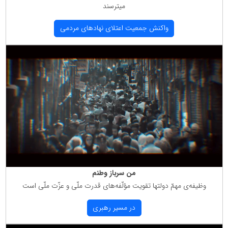
میترسند
واكنش جمعیت اعتلای نهادهای مردمی
من سرباز وطنم
وظیفه‌ی مهمّ دولتها تقویت مؤلّفه‌های قدرت ملّی و عزّت ملّی است
در مسیر رهبری