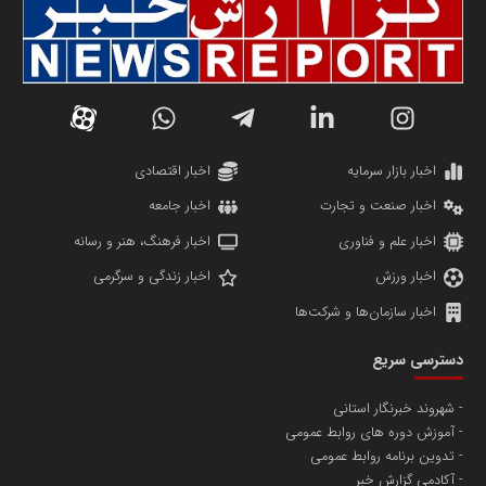
سازمان صنعت،معدن و تجارت
دانشگاه سئوی ایران
مریم حاج نوروز نظری
اخبار بازار سرمایه
اخبار اقتصادی
اخبار صنعت و تجارت
اخبار جامعه
اخبار علم و فناوری
اخبار فرهنگ، هنر و رسانه
اخبار ورزش
اخبار زندگی و سرگرمی
اخبار سازمان‌ها و شرکت‌ها
آهن و فولاد غدیر ایرانیان
دسترسی سریع
تامین آهن اسفنجی تولیدکنندگان فولاد در کشور
شهروند خبرنگار استانی
آموزش دوره های روابط عمومی
پایگاه اطلاع رسانی اعتلای نهادهای مردمی
تدوین برنامه روابط عمومی
مسعودصادقی
آکادمی گزارش خبر