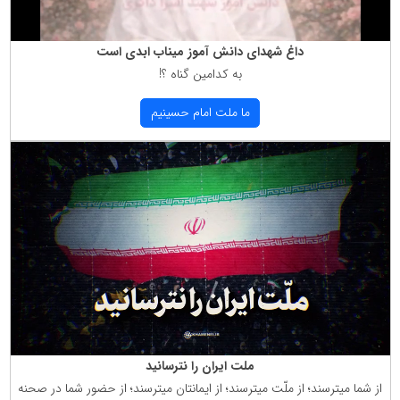
داغ شهدای دانش آموز میناب ابدی است
به كدامین گناه ؟!
ما ملت امام حسینیم
ملت ایران را نترسانید
از شما میترسند؛ از ملّت میترسند؛ از ایمانتان میترسند؛ از حضور شما در صحنه