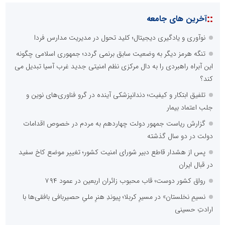
::
آخرین های جامعه
نوآوری و یادگیری دیجیتال؛ کلید تحول در مدیریت مدارس فردا
تنگه هرمز دیگر به وضعیت سابق برنمی گردد؛ جمهوری اسلامی چگونه
این آبراه راهبردی را به دال مرکزی نظم امنیتی جدید غرب آسیا تبدیل می
کند؟
تلفیق ابتکار و کیفیت؛ دندانپزشکی آینده در گرو فناوری‌های نوین و
جلب اعتماد بیمار
گزارش ریاست جمهور دولت چهاردهم به مردم در خصوص اقدامات
دولت در دو سال گذشته
پس از هشدار قاطع دبیر شورای امنیت کشور؛ تغییر موضع کاخ سفید
در قبال ایران
رواق کشور دوست؛ قاب محبوب زائران اربعین در عمود ۷۹۴
نسیمِ نخلستان» در مسیرِ کربلا؛ پیوندِ هنرِ ملیِ حصیربافی بافقی‌ها با
ارادتِ حسینی