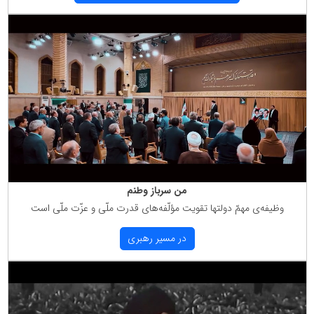
من سرباز وطنم
وظیفه‌ی مهمّ دولتها تقویت مؤلّفه‌های قدرت ملّی و عزّت ملّی است
در مسیر رهبری