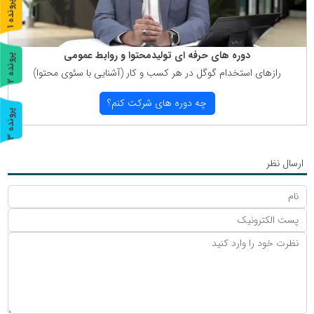
پ
1
ر
و
ن
د
ه
دوره های حرفه ای تولیدمحتوا و روابط عمومی
پ
2
رازهای استخدام گوگل در هر كسب و كار (آشنایی با سئوی محتوا)
ر
و
ن
د
ه
چه دوره های شركت كنم؟
پ
3
ر
و
ن
د
ه
ارسال نظر