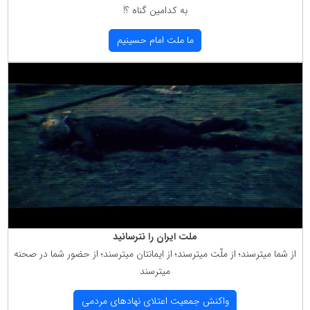
به كدامین گناه ؟!
ما ملت امام حسینیم
ملت ایران را نترسانید
از شما میترسند؛ از ملّت میترسند؛ از ایمانتان میترسند؛ از حضور شما در صحنه
میترسند
واكنش جمعیت اعتلای نهادهای مردمی