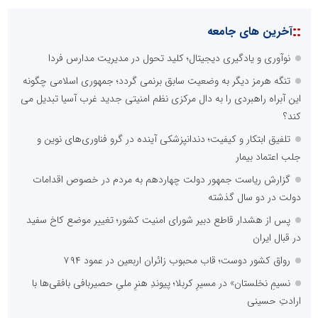
::
آخرین های جامعه
نوآوری و یادگیری دیجیتال؛ کلید تحول در مدیریت مدارس فردا
تنگه هرمز دیگر به وضعیت سابق برنمی گردد؛ جمهوری اسلامی چگونه
این آبراه راهبردی را به دال مرکزی نظم امنیتی جدید غرب آسیا تبدیل می
کند؟
تلفیق ابتکار و کیفیت؛ دندانپزشکی آینده در گرو فناوری‌های نوین و
جلب اعتماد بیمار
گزارش ریاست جمهور دولت چهاردهم به مردم در خصوص اقدامات
دولت در دو سال گذشته
پس از هشدار قاطع دبیر شورای امنیت کشور؛ تغییر موضع کاخ سفید
در قبال ایران
رواق کشور دوست؛ قاب محبوب زائران اربعین در عمود ۷۹۴
نسیمِ نخلستان» در مسیرِ کربلا؛ پیوندِ هنرِ ملیِ حصیربافی بافقی‌ها با
ارادتِ حسینی