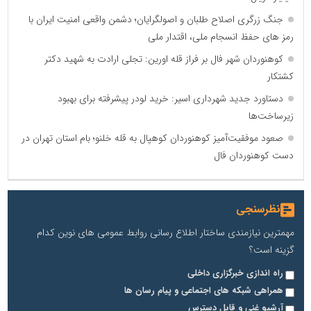
جنگ زرگری اصلاح طلبان و اصولگرایان؛ دشمن واقعی امنیت ایران با
رمز های حفظ انسجام ملی، اقتدار ملی
کوهنوردان شهر فال بر فراز قله اورین: تجلی ارادت به شهید دکتر
کشتکار
دستاورد جدید شهرداری اسیر: خرید لودر پیشرفته برای بهبود
زیرساخت‌ها
صعود موفقیت‌آمیز کوهنوردان کوهپال به قله خلنو؛ بام استان تهران در
دست کوهنوردان فال
نظرسنجی
مهمترین نیازمندی ساختار اطلاع رسانی روابط عمومی های نوین کدام
گزینه است؟
راه اندازی خبرگزاری داخلی
همراهی شبکه های اجتماعی و پیام رسان ها
آرشیو غنی و قابل دسترس