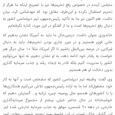
مجلس آینده در خصوص رفع تحریم‌ها نیز با تصریح اینکه ما هرگز از
تحریم استقبال نکرده و این‌طرف مقابل بود که عهدشکنی کرد، بیان
داشت: هم اکنون نیز بنا به تأکید رئیس‌جمهور، تیم دیپلماسی کشور به
دنبال رفع تحریم‌ها است و ما از گفتگو در این مورد، کناره نگرفته‌ایم.
خاندوزی عنوان داشت: درعین‌حال ما باید به آمریکا نشان بدهیم که
ملتی قوی هستیم و در عین جاری بودن تحریم‌ها، باید به دنبال
شرکایی در عرصه بین‌الملل باشیم تا اگر امریکا، مثلاً ۱۰ سال دیگر هم
خواست به رفتار خود ادامه دهد، به او نشان دهیم، نه تنها می‌توانیم
کشور را مدیریت کنیم بلکه قادر به ایجاد رشد و جذب سرمایه گذاری
بدون دخالت او هم هستیم.
وی گفت: وظیفه تیم دیپلماسی کشور که مشخص است و آنها به کار
خود مشغول‌اند اما ما به اراده رئیس‌جمهور، تلاش می‌کنیم همکاری‌ها
را با کشورهای همسو مثل روسیه، چین، ترکیه و... گسترش دهیم که
خوشبختانه در حال حاضر خیلی بیشتر از مجموع سرمایه‌گذاری
خارجی در دهه ۹۰ شمسی، موفق به جذب سرمایه خارجی شده ایم.
این گزارش حاکی است، در این جلسه، سید محمد حسینی معاون امور