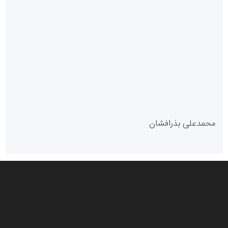
سازمان بورس و اوراق بهادار
مرجع اخبار موثق در بازارسرمایه
پایگاه خبری گفتمان یزد
محمدعلی بذرافشان
سازمان صنعت،معدن و تجارت