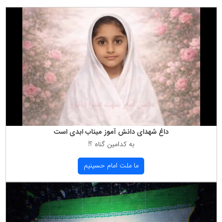
داغ شهدای دانش آموز میناب ابدی است
به كدامین گناه ؟!
ما ملت امام حسینیم