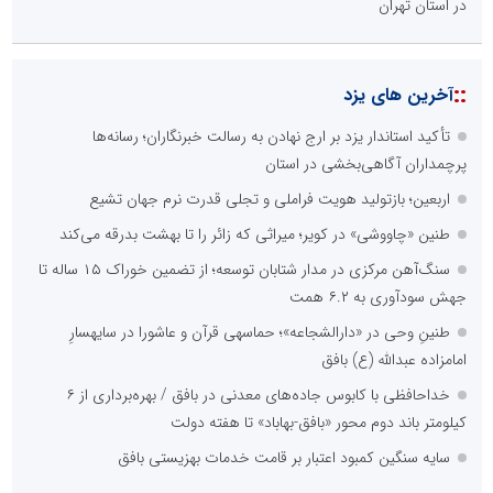
در استان تهران
::
آخرین های یزد
تأکید استاندار یزد بر ارج نهادن به رسالت خبرنگاران؛ رسانه‌ها
پرچمداران آگاهی‌بخشی در استان
اربعین؛ بازتولید هویت فراملی و تجلی قدرت نرم جهان تشیع
طنین «چاووشی» در کویر؛ میراثی که زائر را تا بهشت بدرقه می‌کند
سنگ‌آهن مرکزی در مدار شتابان توسعه؛ از تضمین خوراک ۱۵ ساله تا
جهش سودآوری به ۶.۲ همت
طنینِ وحی در «دارالشجاعه»؛ حماسهی قرآن و عاشورا در سایهسارِ
امامزاده عبدالله (ع) بافق
خداحافظی با کابوس جاده‌های معدنی در بافق / بهره‌برداری از ۶
کیلومتر باند دوم محور «بافق-بهاباد» تا هفته دولت
سایه سنگین کمبود اعتبار بر قامت خدمات بهزیستی بافق