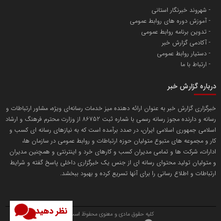
شهروند خبرنگار استانی
آموزش دوره های روابط عمومی
پایگاه اطلاع رسانی اعتلای نهادهای مردمی
تدوین برنامه روابط عمومی
مسعودصادقی
آکادمی گزارش خبر
دستیار روابط عمومی
ارتباط با ما
درباره گزارش خبر
خبرگزاری گزارش خبر به عنوان ارائه دهنده میز خدمات رسانه‌ای ویژه، مشاور ارتباطات و
رسانه و دارنده مجوز رسانه رسمی با شماره ثبت 86752 از وزارت محترم فرهنگ و ارشاد
تریبون
اسلامی جمهوری اسلامی ایران، در صدد برآمده است که به نیازهای رسانه ای کسب و
انتشار گسترده محتوا در رسانه گزارش خبر
کار و مجموعه های متبوع متولیان حوزه ارتباطات و روابط عمومی در سازمان ها،
ادارات، شرکت ها و تمامی مدیران کسب و کارهای خرد و اینترنتی و همچنین مدیران
پایگاه اطلاع رسانی دریا و نفت
و متولیان تولید محتوای رسانه ای از جنس یک خبرگزاری داخلی پاسخ گفته و شرایط
محمدعلی کرمعلی
ارتباطات و اطلاع رسانی را برای آنها تسریع کرده و بهبود ببخشد.
نظر دهید
کلیه حقوق مادی و معنوی محفوظ است.