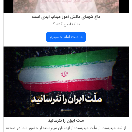
داغ شهدای دانش آموز میناب ابدی است
به كدامین گناه ؟!
ما ملت امام حسینیم
ملت ایران را نترسانید
از شما میترسند؛ از ملّت میترسند؛ از ایمانتان میترسند؛ از حضور شما در صحنه