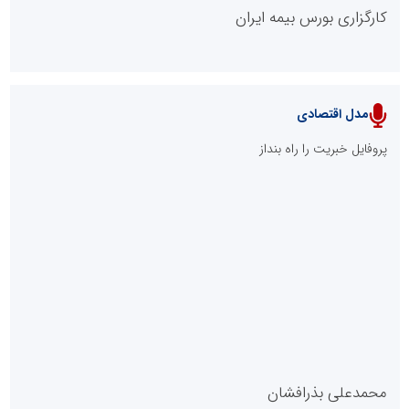
کارگزاری بورس بیمه ایران
مدل اقتصادی
پایگاه خبری نهضت ملی مسکن
پروفایل خبریت را راه بنداز
سازمان بورس و اوراق بهادار
مرجع اخبار موثق در بازارسرمایه
پایگاه خبری گفتمان یزد
محمدعلی بذرافشان