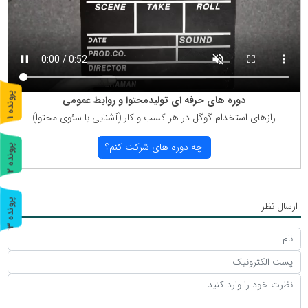
پ
1
دوره های حرفه ای تولیدمحتوا و روابط عمومی
رازهای استخدام گوگل در هر كسب و كار (آشنایی با سئوی محتوا)
ر
و
ن
د
ه
چه دوره های شركت كنم؟
پ
2
ر
و
ن
د
ه
پ
3
ارسال نظر
ر
و
ن
د
ه