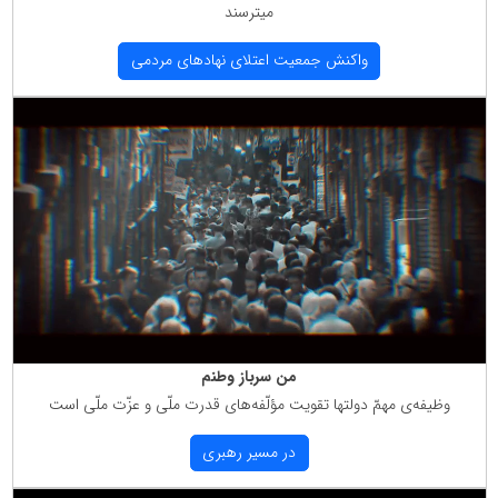
میترسند
واكنش جمعیت اعتلای نهادهای مردمی
من سرباز وطنم
وظیفه‌ی مهمّ دولتها تقویت مؤلّفه‌های قدرت ملّی و عزّت ملّی است
در مسیر رهبری