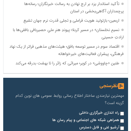
تأکید استاندار یزد بر ارج نهادن به رسالت خبرنگاران؛ رسانه‌ها
پرچمداران آگاهی‌بخشی در استان
اربعین؛ بازتولید هویت فراملی و تجلی قدرت نرم جهان تشیع
نسیمِ نخلستان» در مسیرِ کربلا؛ پیوندِ هنرِ ملیِ حصیربافی بافقی‌ها با
ارادتِ حسینی
اقتصاد سوم در مسیر توسعه بافق؛ هیئت‌های مذهبی فراتر از یک نهاد
فرهنگی، پیشران فعالیت‌های خیرخواهانه
طنین «چاووشی» در کویر؛ میراثی که زائر را تا بهشت بدرقه می‌کند
نظرسنجی
مهمترین نیازمندی ساختار اطلاع رسانی روابط عمومی های نوین کدام
گزینه است؟
راه اندازی خبرگزاری داخلی
همراهی شبکه های اجتماعی و پیام رسان ها
آرشیو غنی و قابل دسترس