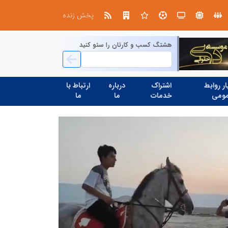
طرحواره های فعال شده در پساجنگ؛ هشدار دکتر یاراحمد: مراقب اخبار زرد و واکنش های هیجانی باشید
پخش زنده
هشتگ کسب و کارتان را سئو کنید
ر روابط
اشتراک
درباره
ارتباط با
ومی
خدمات
ما
ما