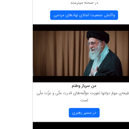
در صحنه میترسند
واكنش جمعیت اعتلای نهادهای مردمی
من سرباز وطنم
یفه‌ی مهمّ دولتها تقویت مؤلّفه‌های قدرت ملّی و عزّت ملّی
است
در مسیر رهبری