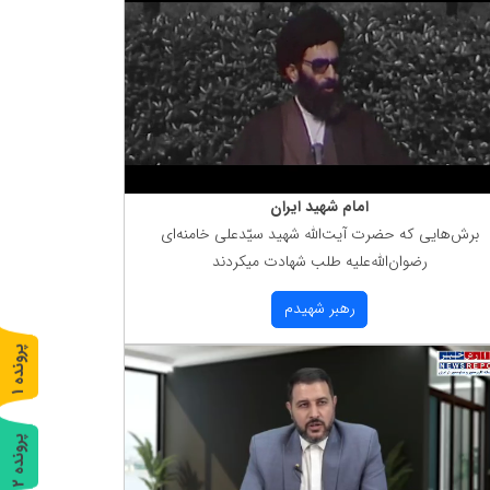
امام شهید ایران
برش‌هایی كه حضرت آیت‌الله شهید سیّدعلی خامنه‌ای
رضوان‌الله‌علیه طلب شهادت میكردند
رهبر شهیدم
پ
1
ر
و
ن
د
ه
پ
2
ر
و
ن
د
ه