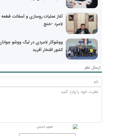
آغاز عملیات روسازی و آسفالت قطعه 
لامرد -خنج
ووشوکار لامردی در لیگ ووشو جوانان
کشور افتخار آفرید
ارسال نظر