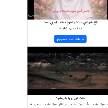
داغ شهدای دانش آموز میناب ابدی است
به كدامین گناه ؟!
ما ملت امام حسینیم
ملت ایران را نترسانید
ما میترسند؛ از ملّت میترسند؛ از ایمانتان میترسند؛ از حضور شما