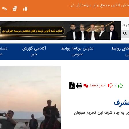
صورت‌های مالی سال ۱۴۰۴ کالبر در بوته رأی؛ پخش آنلاین مجمع برای سهامداران در سراسر کشور
ای روابط
تدوین برنامه روابط
آکادمی گزارش
دستیا
ی
عمومی
خبر
عم
0
0 |
نظر دهید
هشرف
ی به چاه شرف این تجربه هیجان