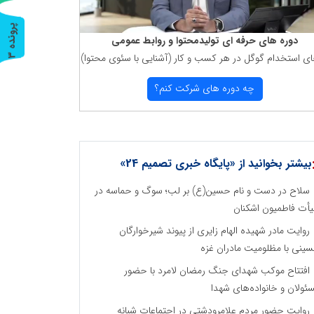
پ
3
دوره های حرفه ای تولیدمحتوا و روابط عمومی
ای استخدام گوگل در هر كسب و كار (آشنایی با سئوی محتوا)
ر
و
ن
د
ه
چه دوره های شركت كنم؟
بیشتر بخوانید از «پایگاه خبری تصمیم 24»
سلاح در دست و نام حسین(ع) بر لب؛ سوگ و حماسه در
أت فاطمیون اشکنان
روایت مادر شهیده الهام زایری از پیوند شیرخوارگان
ینی با مظلومیت مادران غزه
افتتاح موکب شهدای جنگ رمضان لامرد با حضور
ئولان و خانواده‌های شهدا
روایت حضور مردم علامرودشتی در اجتماعات شبانه