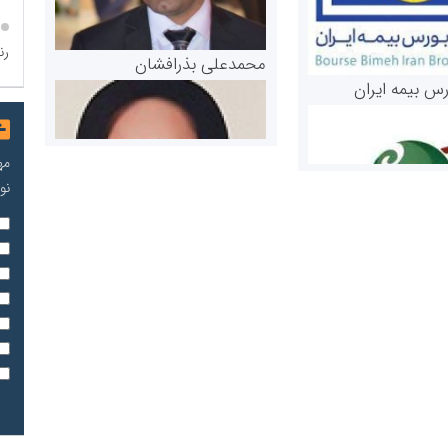
رن
محمدعلی بذرافشان
رس بیمه ایران
مه
نو
مریم حاج نوروز نظری
 و اوراق بهادار
ثق در بازارسرمایه