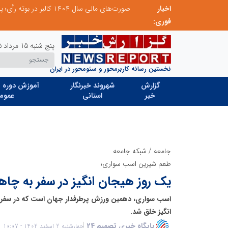
اخبار
مدیر موفق آموزشگاه‌های زبان: هم‌افزایی «مدیریت هوشمند» و «سرمایه‌های انسانی» رمز عبور از بحران‌های آموزشی است
فوری:
پنج شنبه 15 مرداد 1405
نخستین رسانه کاربرمحور و سئومحور در ایران
گزارش
شهروند خبرنگار
آموزش دوره ه
خبر
استانی
عموم
جامعه
/
شبکه جامعه
طعم شیرین اسب سواری؛
یک روز هیجان انگیز در سفر به چا
اسب سواری، دهمین ورزش پرطرفدار جهان است که در سفر
انگیز خلق شد.
پایگاه خبری تصمیم 24
چهارشنبه 2 اسفند 1402 - 10:07