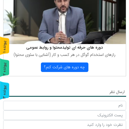
پ
1
دوره های حرفه ای تولیدمحتوا و روابط عمومی
رازهای استخدام گوگل در هر كسب و كار (آشنایی با سئوی محتوا)
ر
و
ن
د
ه
پ
2
چه دوره های شركت كنم؟
ر
و
ن
د
ه
پ
3
ارسال نظر
ر
و
ن
د
ه