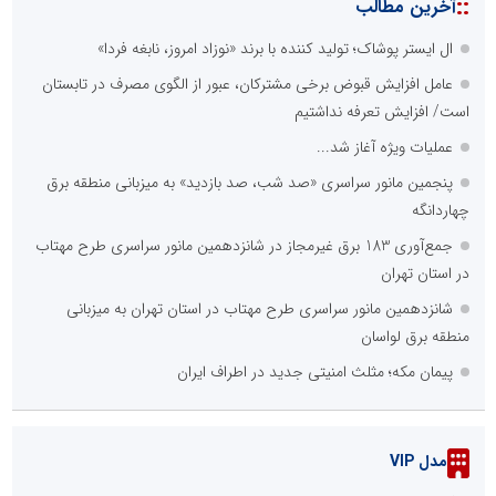
::
آخرین مطالب
ال ایستر پوشاک؛ تولید کننده با برند «نوزاد امروز، نابغه فردا»
عامل افزایش قبوض برخی مشترکان، عبور از الگوی مصرف در تابستان
است/ افزایش تعرفه نداشتیم
عملیات ویژه آغاز شد...
پنجمین مانور سراسری «صد شب، صد بازدید» به میزبانی منطقه برق
چهاردانگه
جمع‌آوری 183 برق غیرمجاز در شانزدهمین مانور سراسری طرح مهتاب
در استان تهران
شانزدهمین مانور سراسری طرح مهتاب در استان تهران به میزبانی
منطقه برق لواسان
پیمان مکه؛ مثلث امنیتی جدید در اطراف ایران
مدل VIP