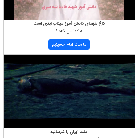
داغ شهدای دانش آموز میناب ابدی است
به كدامین گناه ؟!
ما ملت امام حسینیم
ملت ایران را نترسانید