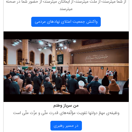
از شما میترسند؛ از ملّت میترسند؛ از ایمانتان میترسند؛ از حضور شما در صحنه
میترسند
واكنش جمعیت اعتلای نهادهای مردمی
من سرباز وطنم
وظیفه‌ی مهمّ دولتها تقویت مؤلّفه‌های قدرت ملّی و عزّت ملّی است
در مسیر رهبری