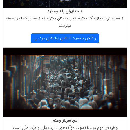
ملت ایران را نترسانید
از شما میترسند؛ از ملّت میترسند؛ از ایمانتان میترسند؛ از حضور شما در صحنه
میترسند
واكنش جمعیت اعتلای نهادهای مردمی
من سرباز وطنم
وظیفه‌ی مهمّ دولتها تقویت مؤلّفه‌های قدرت ملّی و عزّت ملّی است