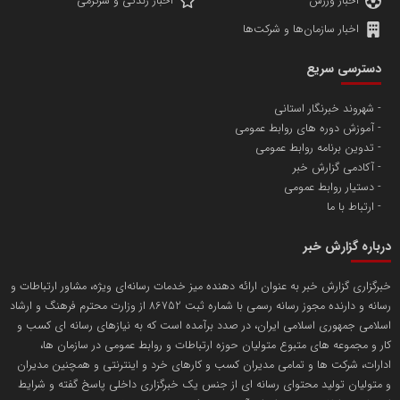
اخبار ورزش
اخبار زندگی و سرگرمی
اخبار سازمان‌ها و شرکت‌ها
آهن و فولاد غدیر ایرانیان
دسترسی سریع
تامین آهن اسفنجی تولیدکنندگان فولاد در کشور
شهروند خبرنگار استانی
آموزش دوره های روابط عمومی
پایگاه اطلاع رسانی اعتلای نهادهای مردمی
تدوین برنامه روابط عمومی
مسعودصادقی
آکادمی گزارش خبر
دستیار روابط عمومی
ارتباط با ما
درباره گزارش خبر
خبرگزاری گزارش خبر به عنوان ارائه دهنده میز خدمات رسانه‌ای ویژه، مشاور ارتباطات و
رسانه و دارنده مجوز رسانه رسمی با شماره ثبت 86752 از وزارت محترم فرهنگ و ارشاد
تریبون
اسلامی جمهوری اسلامی ایران، در صدد برآمده است که به نیازهای رسانه ای کسب و
انتشار گسترده محتوا در رسانه گزارش خبر
کار و مجموعه های متبوع متولیان حوزه ارتباطات و روابط عمومی در سازمان ها،
ادارات، شرکت ها و تمامی مدیران کسب و کارهای خرد و اینترنتی و همچنین مدیران
پایگاه اطلاع رسانی دریا و نفت
و متولیان تولید محتوای رسانه ای از جنس یک خبرگزاری داخلی پاسخ گفته و شرایط
محمدعلی کرمعلی