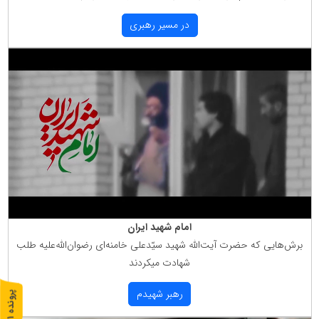
در مسیر رهبری
امام شهید ایران
برش‌هایی كه حضرت آیت‌الله شهید سیّدعلی خامنه‌ای رضوان‌الله‌علیه طلب
شهادت میكردند
رهبر شهیدم
پ
1
ر
و
ن
د
ه