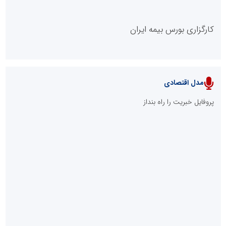
کارگزاری بورس بیمه ایران
مدل اقتصادی
پایگاه خبری نهضت ملی مسکن
پروفایل خبریت را راه بنداز
سازمان بورس و اوراق بهادار
مرجع اخبار موثق در بازارسرمایه