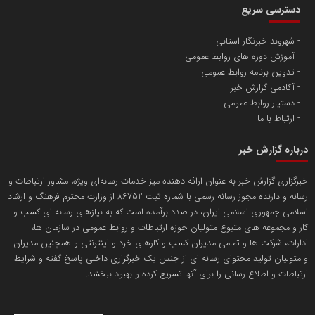
دسترسی سریع
تامین آهن اسفنجی تولیدکنندگان فولاد در کشور
شهروند خبرنگار استانی
آموزش دوره های روابط عمومی
پایگاه اطلاع رسانی اعتلای نهادهای مردمی
تدوین برنامه روابط عمومی
مسعودصادقی
آکادمی گزارش خبر
دستیار روابط عمومی
ارتباط با ما
درباره گزارش خبر
خبرگزاری گزارش خبر به عنوان ارائه دهنده میز خدمات رسانه‌ای ویژه، مشاور ارتباطات و
رسانه و دارنده مجوز رسانه رسمی با شماره ثبت 86752 از وزارت محترم فرهنگ و ارشاد
تریبون
اسلامی جمهوری اسلامی ایران، در صدد برآمده است که به نیازهای رسانه ای کسب و
انتشار گسترده محتوا در رسانه گزارش خبر
کار و مجموعه های متبوع متولیان حوزه ارتباطات و روابط عمومی در سازمان ها،
ادارات، شرکت ها و تمامی مدیران کسب و کارهای خرد و اینترنتی و همچنین مدیران
پایگاه اطلاع رسانی دریا و نفت
و متولیان تولید محتوای رسانه ای از جنس یک خبرگزاری داخلی پاسخ گفته و شرایط
محمدعلی کرمعلی
ارتباطات و اطلاع رسانی را برای آنها تسریع کرده و بهبود ببخشد.