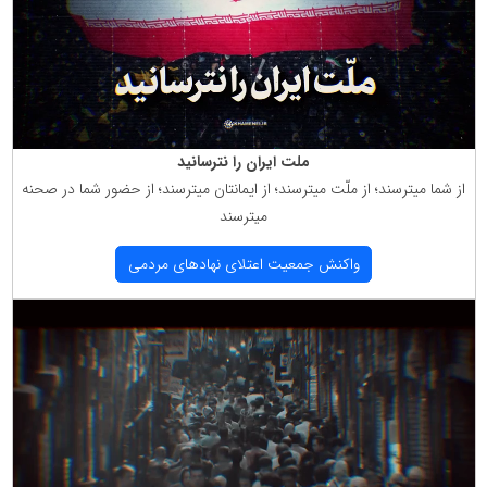
ملت ایران را نترسانید
از شما میترسند؛ از ملّت میترسند؛ از ایمانتان میترسند؛ از حضور شما در صحنه
میترسند
واكنش جمعیت اعتلای نهادهای مردمی