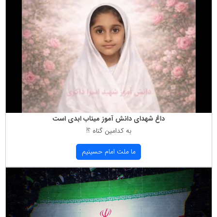
داغ شهدای دانش آموز میناب ابدی است
به كدامین گناه ؟!
ما ملت امام حسینیم