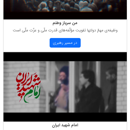
من سرباز وطنم
وظیفه‌ی مهمّ دولتها تقویت مؤلّفه‌های قدرت ملّی و عزّت ملّی است
در مسیر رهبری
امام شهید ایران