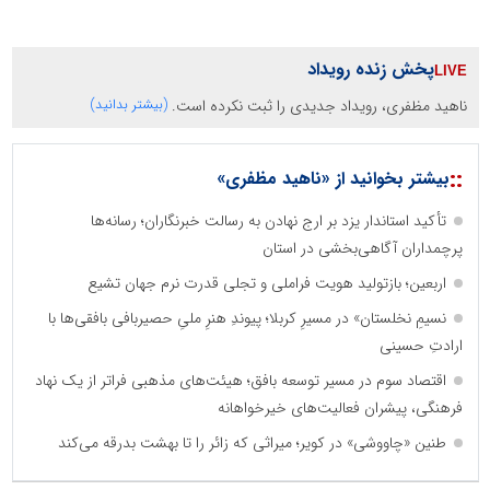
پخش زنده رویداد
ناهید مظفری، رویداد جدیدی را ثبت نکرده است.
(بیشتر بدانید)
::
بیشتر بخوانید از «ناهید مظفری»
تأکید استاندار یزد بر ارج نهادن به رسالت خبرنگاران؛ رسانه‌ها
پرچمداران آگاهی‌بخشی در استان
اربعین؛ بازتولید هویت فراملی و تجلی قدرت نرم جهان تشیع
نسیمِ نخلستان» در مسیرِ کربلا؛ پیوندِ هنرِ ملیِ حصیربافی بافقی‌ها با
ارادتِ حسینی
اقتصاد سوم در مسیر توسعه بافق؛ هیئت‌های مذهبی فراتر از یک نهاد
فرهنگی، پیشران فعالیت‌های خیرخواهانه
طنین «چاووشی» در کویر؛ میراثی که زائر را تا بهشت بدرقه می‌کند