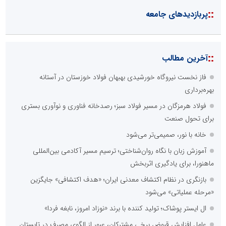
::
پربازدیدهای جامعه
::
آخرین مطالب
فاز نخست نیروگاه خورشیدی بهبهان فولاد خوزستان در آستانه
بهره‌برداری
فولاد هرمزگان در مسیر فولاد سبز؛ رصدخانه فناوری و نوآوری بستری
برای تحول صنعت
خانه با نور، صمیمی‌تر می‌شود
آموزش زبان با نگاه روان‌شناختی؛ ترسیم مسیر آکادمی بین‌المللی
ماهنورا، برای یادگیری اثربخش
بازنگری در نظام اکتشاف معدنی ایران؛ «هدف اکتشافی» جایگزین
«مرحله عملیاتی» می‌شود
ال ایستر پوشاک؛ تولید کننده با برند «نوزاد امروز، نابغه فردا»
عامل افزایش قبوض برخی مشترکان، عبور از الگوی مصرف در تابستان