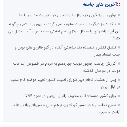
::
آخرین های جامعه
نوآوری و یادگیری دیجیتال؛ کلید تحول در مدیریت مدارس فردا
تنگه هرمز دیگر به وضعیت سابق برنمی گردد؛ جمهوری اسلامی چگونه
این آبراه راهبردی را به دال مرکزی نظم امنیتی جدید غرب آسیا تبدیل می
کند؟
تلفیق ابتکار و کیفیت؛ دندانپزشکی آینده در گرو فناوری‌های نوین و
جلب اعتماد بیمار
گزارش ریاست جمهور دولت چهاردهم به مردم در خصوص اقدامات
دولت در دو سال گذشته
پس از هشدار قاطع دبیر شورای امنیت کشور؛ تغییر موضع کاخ سفید
در قبال ایران
رواق کشور دوست؛ قاب محبوب زائران اربعین در عمود ۷۹۴
نسیمِ نخلستان» در مسیرِ کربلا؛ پیوندِ هنرِ ملیِ حصیربافی بافقی‌ها با
ارادتِ حسینی