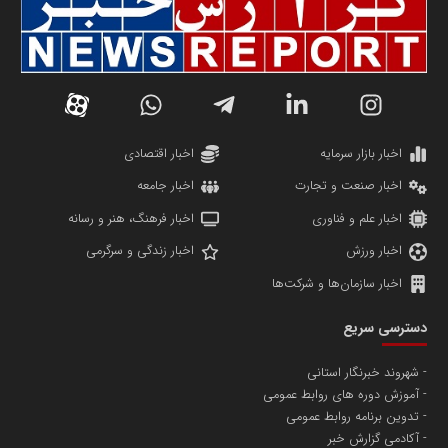
سازمان صنعت،معدن و تجارت
دانشگاه سئوی ایران
مریم حاج نوروز نظری
اخبار بازار سرمایه
اخبار اقتصادی
اخبار صنعت و تجارت
اخبار جامعه
اخبار علم و فناوری
اخبار فرهنگ، هنر و رسانه
اخبار ورزش
اخبار زندگی و سرگرمی
اخبار سازمان‌ها و شرکت‌ها
آهن و فولاد غدیر ایرانیان
دسترسی سریع
تامین آهن اسفنجی تولیدکنندگان فولاد در کشور
شهروند خبرنگار استانی
آموزش دوره های روابط عمومی
پایگاه اطلاع رسانی اعتلای نهادهای مردمی
تدوین برنامه روابط عمومی
مسعودصادقی
آکادمی گزارش خبر