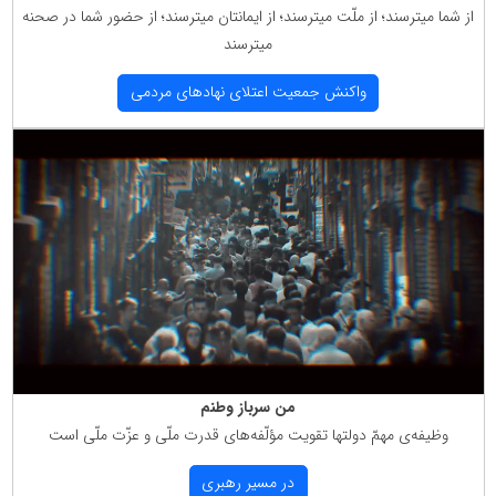
از شما میترسند؛ از ملّت میترسند؛ از ایمانتان میترسند؛ از حضور شما در صحنه
میترسند
واكنش جمعیت اعتلای نهادهای مردمی
من سرباز وطنم
وظیفه‌ی مهمّ دولتها تقویت مؤلّفه‌های قدرت ملّی و عزّت ملّی است
در مسیر رهبری