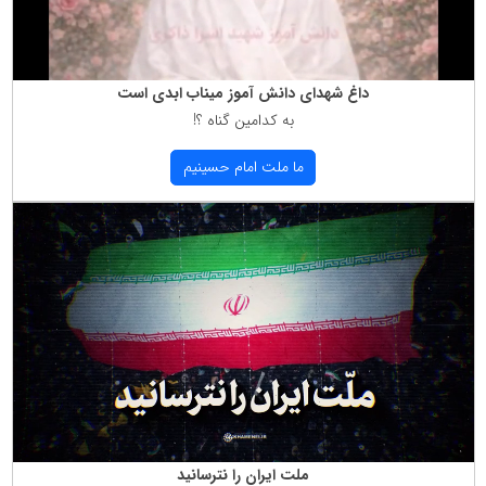
داغ شهدای دانش آموز میناب ابدی است
به كدامین گناه ؟!
ما ملت امام حسینیم
ملت ایران را نترسانید