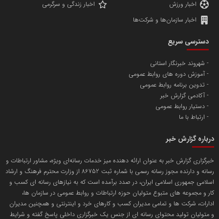
اخبار ورزش
اخبار زندگی و سرگرمی
اخبار سازمان‌ها و شرکت‌ها
آهن و فولاد غدیر ایرانیان
دسترسی سریع
تامین آهن اسفنجی تولیدکنندگان فولاد در کشور
شهروند خبرنگار استانی
آموزش دوره های روابط عمومی
پایگاه اطلاع رسانی اعتلای نهادهای مردمی
تدوین برنامه روابط عمومی
مسعودصادقی
آکادمی گزارش خبر
دستیار روابط عمومی
ارتباط با ما
درباره گزارش خبر
خبرگزاری گزارش خبر به عنوان ارائه دهنده میز خدمات رسانه‌ای ویژه، مشاور ارتباطات و
رسانه و دارنده مجوز رسانه رسمی با شماره ثبت 86752 از وزارت محترم فرهنگ و ارشاد
تریبون
اسلامی جمهوری اسلامی ایران، در صدد برآمده است که به نیازهای رسانه ای کسب و
انتشار گسترده محتوا در رسانه گزارش خبر
کار و مجموعه های متبوع متولیان حوزه ارتباطات و روابط عمومی در سازمان ها،
ادارات، شرکت ها و تمامی مدیران کسب و کارهای خرد و اینترنتی و همچنین مدیران
پایگاه اطلاع رسانی دریا و نفت
و متولیان تولید محتوای رسانه ای از جنس یک خبرگزاری داخلی پاسخ گفته و شرایط