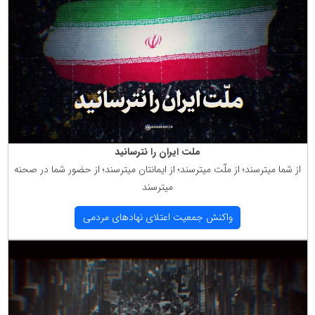
ملت ایران را نترسانید
از شما میترسند؛ از ملّت میترسند؛ از ایمانتان میترسند؛ از حضور شما در صحنه
میترسند
واكنش جمعیت اعتلای نهادهای مردمی