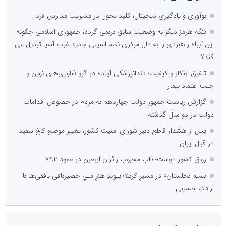
نوآوری و یادگیری دیجیتال؛ کلید تحول در مدیریت مدارس فردا
تنگه هرمز دیگر به وضعیت سابق برنمی گردد؛ جمهوری اسلامی چگونه
این آبراه راهبردی را به دال مرکزی نظم امنیتی جدید غرب آسیا تبدیل می
کند؟
تلفیق ابتکار و کیفیت؛ دندانپزشکی آینده در گرو فناوری‌های نوین و
جلب اعتماد بیمار
گزارش ریاست جمهور دولت چهاردهم به مردم در خصوص اقدامات
دولت در دو سال گذشته
پس از هشدار قاطع دبیر شورای امنیت کشور؛ تغییر موضع کاخ سفید
در قبال ایران
رواق کشور دوست؛ قاب محبوب زائران اربعین در عمود ۷۹۴
نسیمِ نخلستان» در مسیرِ کربلا؛ پیوندِ هنرِ ملیِ حصیربافی بافقی‌ها با
ارادتِ حسینی