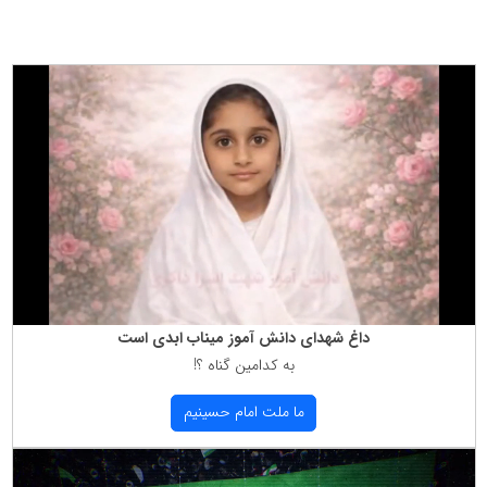
داغ شهدای دانش آموز میناب ابدی است
به كدامین گناه ؟!
ما ملت امام حسینیم