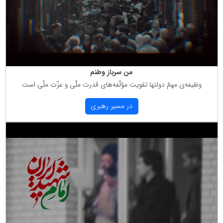
من سرباز وطنم
وظیفه‌ی مهمّ دولتها تقویت مؤلّفه‌های قدرت ملّی و عزّت ملّی است
در مسیر رهبری