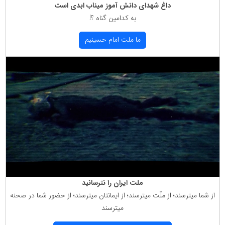
داغ شهدای دانش آموز میناب ابدی است
به كدامین گناه ؟!
ما ملت امام حسینیم
ملت ایران را نترسانید
از شما میترسند؛ از ملّت میترسند؛ از ایمانتان میترسند؛ از حضور شما در صحنه
میترسند