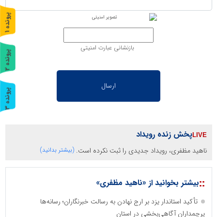
پ
1
ر
و
ن
د
ه
بازنشانی عبارت امنیتی
پ
2
ر
و
ن
د
ه
پ
3
ر
و
ن
د
ه
پخش زنده رویداد
ناهید مظفری، رویداد جدیدی را ثبت نکرده است.
(بیشتر بدانید)
::
بیشتر بخوانید از «ناهید مظفری»
تأکید استاندار یزد بر ارج نهادن به رسالت خبرنگاران؛ رسانه‌ها
پرچمداران آگاهی‌بخشی در استان