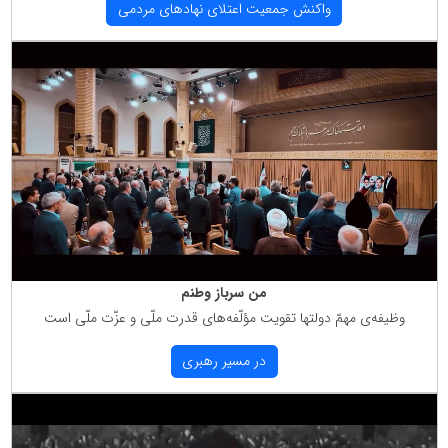
واكنش جمعیت اعتلای نهادهای مردمی
من سرباز وطنم
وظیفه‌ی مهمّ دولتها تقویت مؤلّفه‌های قدرت ملّی و عزّت ملّی است
در مسیر رهبری