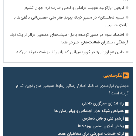
اربعین؛ بازتولید هویت فراملی و تجلی قدرت نرم جهان تشیع
نسیمِ نخلستان» در مسیرِ کربلا؛ پیوندِ هنرِ ملیِ حصیربافی بافقی‌ها با
ارادتِ حسینی
اقتصاد سوم در مسیر توسعه بافق؛ هیئت‌های مذهبی فراتر از یک نهاد
فرهنگی، پیشران فعالیت‌های خیرخواهانه
طنین «چاووشی» در کویر؛ میراثی که زائر را تا بهشت بدرقه می‌کند
نظرسنجی
مهمترین نیازمندی ساختار اطلاع رسانی روابط عمومی های نوین کدام
گزینه است؟
راه اندازی خبرگزاری داخلی
همراهی شبکه های اجتماعی و پیام رسان ها
آرشیو غنی و قابل دسترس
پخش آنلاین تمامی رویدادها
ارائه خدمات آموزشی برای مخاطیان هدف