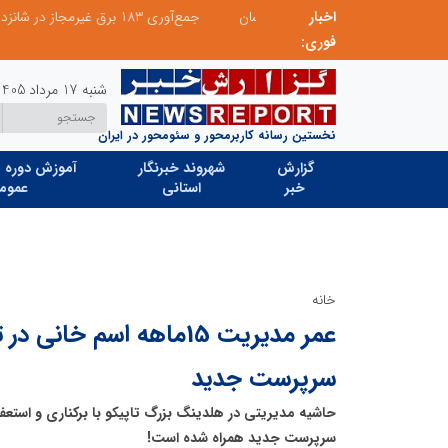
اخبار
 میزبانی منطقه برق لواسان
جمع‌آوری 183 برق غیرمجاز در شانزدهمین مانور سراسری طرح مهتاب در استان تهران
فوری:
شنبه 17 مرداد 1405
نخستین رسانه کاربرمحور و سئومحور در ایران
گزارش
شهروند خبرنگار
آموزش دوره ه
خبر
استانی
عموم
خانه
عمر مدیریت 15ماهه اسم خانی
سرپرست جدید
سرپرست جدید همراه شده است!