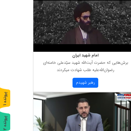
امام شهید ایران
برش‌هایی كه حضرت آیت‌الله شهید سیّدعلی خامنه‌ای
رضوان‌الله‌علیه طلب شهادت میكردند
رهبر شهیدم
پ
1
ر
و
ن
د
ه
پ
2
ر
و
ن
د
ه