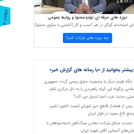
پ
3
دوره های حرفه ای تولیدمحتوا و روابط عمومی
ای استخدام گوگل در هر كسب و كار (آشنایی با سئوی محتوا)
ر
و
ن
د
ه
چه دوره های شركت كنم؟
بیشتر بخوانید از «با رسانه های گزارش خبر»
تنگه هرمز دیگر به وضعیت سابق برنمی گردد؛ جمهوری
لامی چگونه این آبراه راهبردی را به دال مرکزی نظم
نیتی جدید غرب آسیا تبدیل می کند؟
پس از هشدار قاطع دبیر شورای امنیت کشور؛ تغییر
ضع کاخ سفید در قبال ایران
تجدید میثاق شرکت معادن سنگ‌آهن احیاءسپاهان با
مان‌های آسمانی آقای شهید ایران