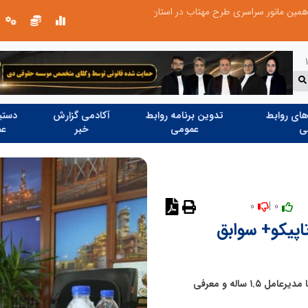
عملیات ویژه آغاز شد...
ای روابط
تدوین برنامه روابط
آکادمی گزارش
دستیا
ی
عمومی
خبر
عم
0
0 |
نظر دهید
 در تاپیکو+ سوابق
حاشیه مدیریتی در هلدینگ بزرگ تاپیکو با برکناری و استعفا مدیرعامل ۱.۵ ساله و معرفی