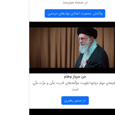
در صحنه میترسند
واكنش جمعیت اعتلای نهادهای مردمی
من سرباز وطنم
یفه‌ی مهمّ دولتها تقویت مؤلّفه‌های قدرت ملّی و عزّت ملّی
است
در مسیر رهبری