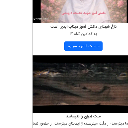
داغ شهدای دانش آموز میناب ابدی است
به كدامین گناه ؟!
ما ملت امام حسینیم
ملت ایران را نترسانید
ما میترسند؛ از ملّت میترسند؛ از ایمانتان میترسند؛ از حضور شما