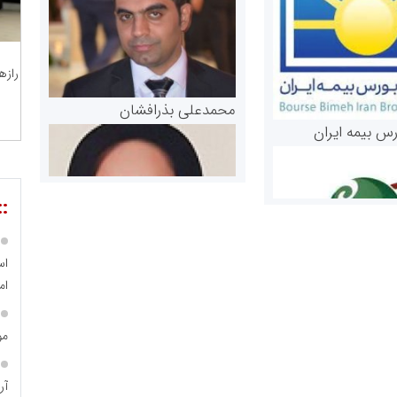
رازه
محمدعلی بذرافشان
رس بیمه ایران
::
اس
ام
مریم حاج نوروز نظری
مو
 و اوراق بهادار
ثق در بازارسرمایه
آر