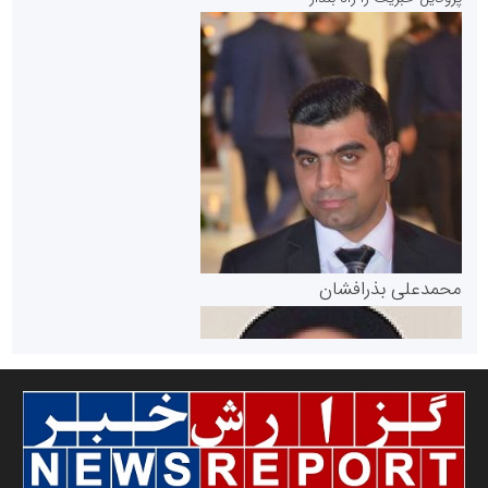
سازمان بورس و اوراق بهادار
مرجع اخبار موثق در بازارسرمایه
پایگاه خبری گفتمان یزد
محمدعلی بذرافشان
سازمان صنعت،معدن و تجارت