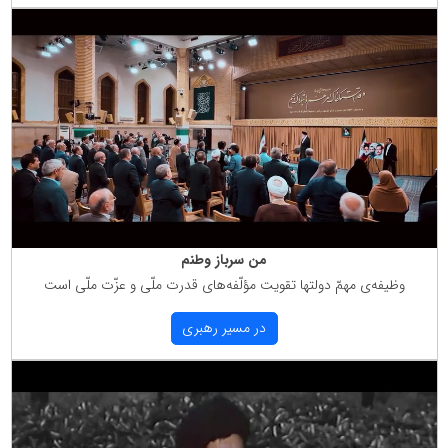
من سرباز وطنم
وظیفه‌ی مهمّ دولتها تقویت مؤلّفه‌های قدرت ملّی و عزّت ملّی است
در مسیر رهبری