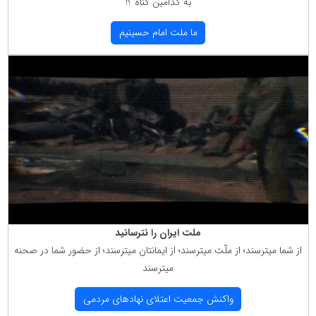
به كدامین گناه ؟!
ما ملت امام حسینیم
ملت ایران را نترسانید
از شما میترسند؛ از ملّت میترسند؛ از ایمانتان میترسند؛ از حضور شما در صحنه
میترسند
واكنش جمعیت اعتلای نهادهای مردمی