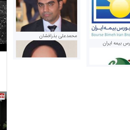
محمدعلی بذرافشان
رس بیمه ایران
مریم حاج نوروز نظری
 و اوراق بهادار
ثق در بازارسرمایه