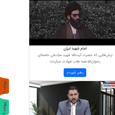
امام شهید ایران
برش‌هایی كه حضرت آیت‌الله شهید سیّدعلی خامنه‌ای
رضوان‌الله‌علیه طلب شهادت میكردند
رهبر شهیدم
پ
1
ر
و
ن
د
ه
پ
2
ر
و
ن
د
ه