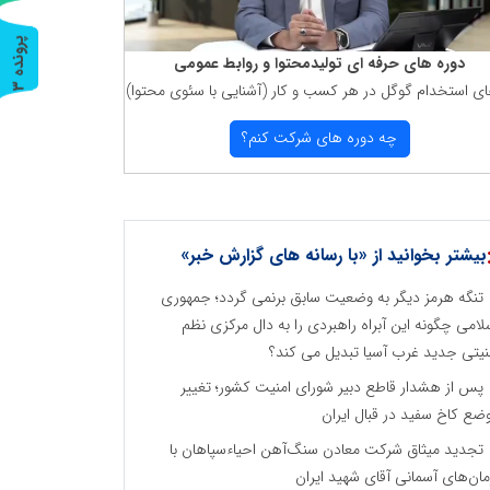
پ
3
دوره های حرفه ای تولیدمحتوا و روابط عمومی
ای استخدام گوگل در هر كسب و كار (آشنایی با سئوی محتوا)
ر
و
ن
د
ه
چه دوره های شركت كنم؟
بیشتر بخوانید از «با رسانه های گزارش خبر»
تنگه هرمز دیگر به وضعیت سابق برنمی گردد؛ جمهوری
لامی چگونه این آبراه راهبردی را به دال مرکزی نظم
نیتی جدید غرب آسیا تبدیل می کند؟
پس از هشدار قاطع دبیر شورای امنیت کشور؛ تغییر
ضع کاخ سفید در قبال ایران
تجدید میثاق شرکت معادن سنگ‌آهن احیاءسپاهان با
مان‌های آسمانی آقای شهید ایران