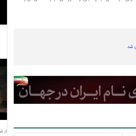
ی شد
از ش