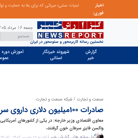
 دارد
اخبار
فوری:
جمعه 16 مرداد 1405
نخستین رسانه کاربرمحور و سئومحور در ایران
گزارش
شهروند خبرنگار
آموزش دوره ه
خبر
استانی
عموم
صنعت و تجارت
/
شبکه صنعت و تجارت
صادرات 100میلیون دلاری داروی سرطان خون
معاون اقتصادی وزیر خارجه: در یکی از کشورهای آمریکایی، 
واکسن فایزر سرطان خون گرفتند،
با رسانه های گزارش خبر
یکشنبه 19 شهریور 1402 - 14:06