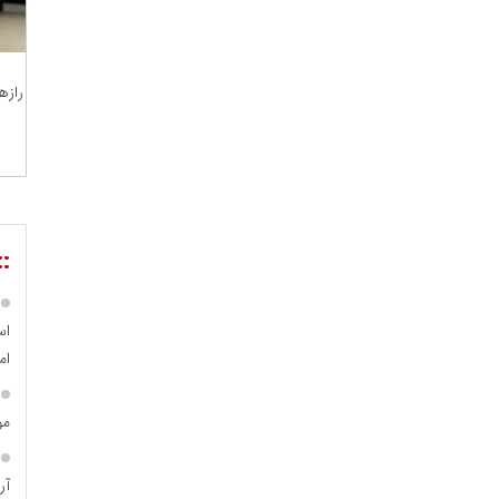
رازه
مسعودصادقی
عت،معدن و تجارت
::
اس
ام
مو
محمدعلی کرمعلی
آر