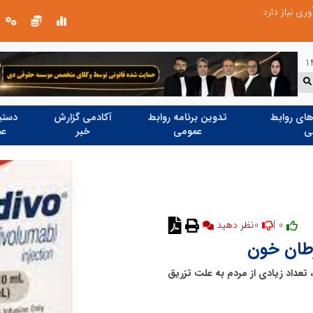
ابتکار در ساماندهی فضای مجازی، خلاقیت در حمایت از خدمات صنفی؛ رویکرد نوین اتحادیه کامیون‌داران کرج
ای روابط
تدوین برنامه روابط
آکادمی گزارش
دستیا
ی
عمومی
خبر
عم
0
0 |
نظر دهید
تعداد زیادی از مردم به علت تزریق