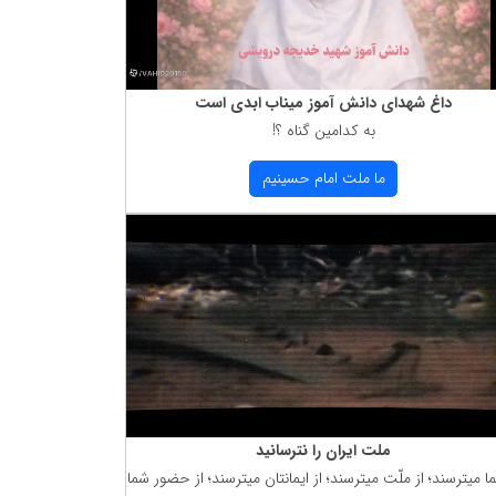
داغ شهدای دانش آموز میناب ابدی است
به كدامین گناه ؟!
ما ملت امام حسینیم
ملت ایران را نترسانید
ما میترسند؛ از ملّت میترسند؛ از ایمانتان میترسند؛ از حضور شما