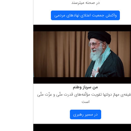
در صحنه میترسند
واكنش جمعیت اعتلای نهادهای مردمی
من سرباز وطنم
یفه‌ی مهمّ دولتها تقویت مؤلّفه‌های قدرت ملّی و عزّت ملّی
است
در مسیر رهبری