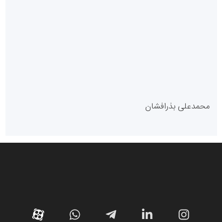
سازمان بورس و اوراق بهادار
مرجع اخبار موثق در بازارسرمایه
پایگاه خبری گفتمان یزد
محمدعلی بذرافشان
سازمان صنعت،معدن و تجارت