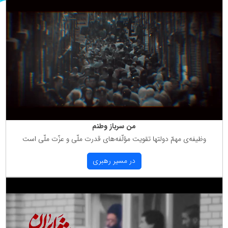
من سرباز وطنم
وظیفه‌ی مهمّ دولتها تقویت مؤلّفه‌های قدرت ملّی و عزّت ملّی است
در مسیر رهبری