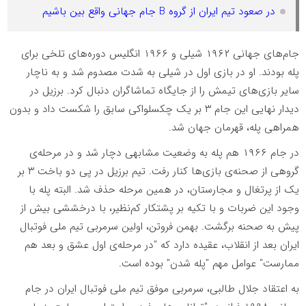
در صعود تیم ایران از گروه B جام جهانی واقع بین باشیم
جام‌های جهانى ۱۹۶۲ شیلى و ۱۹۶۶ انگلیس دوره‌هاى تلخى براى
پله بودند. او در بازی اول در شیلى به شدت مصدوم شد و به ناچار
سایر بازی‌هاى تیمش را از جایگاه تماشاگران دنبال کرد. برزیل در
دیدار نهایی این جام ۳ بر یک چکسلواکى سابق را شکست داد و بدون
همراهی پله، قهرمان جهان شد.
در جام ۱۹۶۶ هم پله به وضعیت مشابهى دچار شد و در مرحله‌ی
گروهی از صحنه‌ی بازی‌ها کنار رفت. تیم برزیل در پی دو باخت ۳ بر
یک از پرتغال و مجارستان، در همین مرحله حذف شد. البته پله با
وجود این ضربات و با تکیه بر پشتکار کم‌نظیر، با درخششی بیش از
پیش به صحنه برگشت. بهمن فروتن، اولین سرمربی تیم ملی فوتبال
ایران بعد از انقلاب، عقیده دارد که "در مرحله‌ی اول عشق و بعد هم
ممارست" عوامل مهم "پله شدن" بوده است.
به اعتقاد جلال طالبی، سرمربی موفق تیم ملی فوتبال ایران در جام