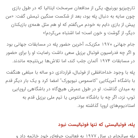
تارچیزیو بورنیچ، یکى از مدافعان سرسخت ایتالیا که در طول بازى
چون سایه به دنبال پله بود، بعد از شکست سنگین تیمش گفت: «من
پیش از بازی دایم به خودم می‌گفتم که او هم مثل همه‌ی بازیکنان
دیگر، از گوشت و خون است؛ اما اشتباه می‌کردم!»
جام جهانی ۱۹۷۰ مکزیک، آخرین حضور پله در مسابقات جهانی بود
و اگر چه فدراسیون فوتبال برزیل سعی داشت رضایت او را برای حضور
در مسابقات ۱۹۷۴ آلمان جلب کند، اما تلاش‌ها بی‌نتیجه ماندند.
پله با وجود خداحافظی از فوتبال، قراردادی دو ساله با مبلغی هنگفت
با باشگاه آمریکایی "کاسموس نیویورک" امضا کرد و یک بار دیگر قدم
به میدان گذاشت. او در طول عمرش هیچ‌گاه در باشگاهی اروپایی
توپ نزد، اگر چه با باشگاه سانتوس یا تیم ملی برزیل قدم به
استادیوم‌های اروپا گذاشته بود.
پله، فوتبالیستی که تنها فوتبالیست نبود
پله سرانجام در سال ۱۹۷۷ به فعالیت حرفه‌اى خود خاتمه داد و