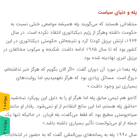
پله و دنیای سیاست
منتقدانی هستند که می‌گویند پله همیشه موضعی خنثی نسبت به
حکومت داشته وهرگز از رژیم دیکتاتوری انتقاد نکرده است. در سال
۱۹۶۴، ارتش برزیل کودتا کرد و نتیجه‌اش حکومتی دیکتاتوری در این
کشور بود که تا سال ۱۹۸۵ ادامه داشت. شکنجه و سرکوب مخالفان در
برزیل امری نهادینه شده بود.
پله بعدا در مورد آن دوران گفت: «اگر الان بگویم که هرگز خبر نداشته‌ام،
دروغ است. مسائل زیادی بود که هرگز نفهمیدیم، اما روایت‌های
بسیاری نیز وجود داشت.»
کاجو هم تیمی سابق پله اما هرگز او را به دلیل این رویکرد نبخشید:
پ
1
«عاشق پله هستم، اما این مانع انتقادم از او نمی‌شود. رفتار او مانند
ر
و
ن
د
ه
سیاه‌پوستی مطیع بود که فقط می‌گفت، بله قربان. در حالیکه تنها یک
جمله از او می‌توانست تأثیر بسیاری داشته باشد.»
پ
2
سال ۱۹۹۰ پله به رسانه‌های بین‌المللی گفت که به حضور در انتخابات
ر
و
ن
د
ه