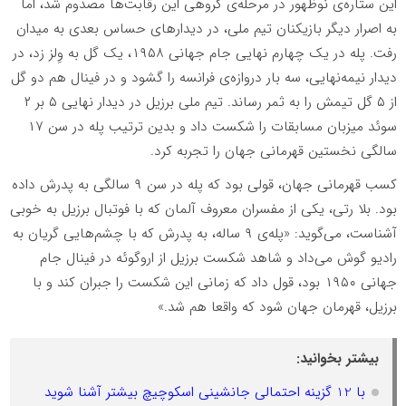
این ستا‌ره‌ی نوظهور در مرحله‌ی گروهی این رقابت‌ها مصدوم شد، اما
به اصرار دیگر بازیکنان تیم ملی، در دیدارهاى حساس بعدى به میدان
رفت. پله در یک چهارم نهایى جام جهانی ۱۹۵۸، یک گل به وِلز زد، در
دیدار نیمه‌نهایى، سه بار دروازه‌ی فرانسه را گشود و در فینال هم دو گل
از ۵ گل تیمش را به ثمر رساند. تیم ملی برزیل در دیدار نهایی ۵ بر ۲
سوئد میزبان مسابقات را شکست داد و بدین ترتیب پله در سن ۱۷
سالگی نخستین قهرمانی جهان را تجربه کرد.
کسب قهرمانی جهان، قولی بود که پله در سن ۹ سالگی به پدرش داده
بود. بلا رتی، یکی از مفسران معروف آلمان که با فوتبال برزیل به خوبی
آشناست، می‌گوید: «پله‌ی ۹ ساله، به پدرش که با چشم‌هایی گریان به
رادیو گوش می‌داد و شاهد شکست برزیل از اروگوئه در فینال جام
جهانی ۱۹۵۰ بود، قول داد که زمانی این شکست را جبران کند و با
برزیل، قهرمان جهان شود که واقعا هم شد.»
بیشتر بخوانید:
با 12 گزینه احتمالی جانشینی اسکوچیچ بیشتر آشنا شوید