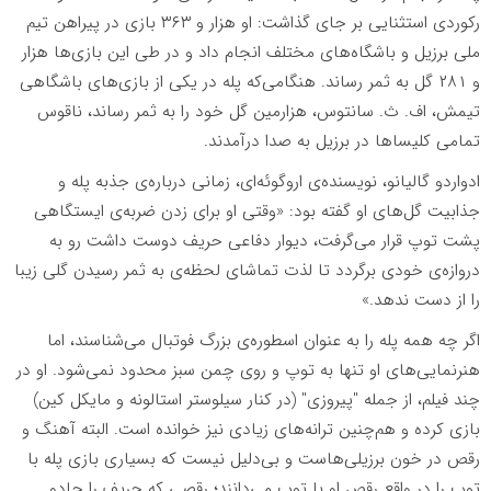
رکوردى استثنایی بر جای گذاشت: او هزار و ۳۶۳ بازى در پیراهن تیم
ملى برزیل و باشگاه‌هاى مختلف انجام داد و در طى این بازی‌ها هزار
و ۲۸۱ گل به ثمر رساند. هنگامی‌که پله در یکی از بازی‌های باشگاهی
تیمش، اف. ث. سانتوس، هزارمین گل خود را به ثمر رساند، ناقوس
تمامی کلیساها در برزیل به صدا درآمدند.
ادواردو گالیانو، نویسنده‌ی اروگوئه‌ای، زمانی درباره‌ی جذبه پله و
جذابیت گل‌های او گفته بود: «وقتی او برای زدن ضربه‌ی ایستگاهی
پشت توپ قرار می‌گرفت، دیوار دفاعی حریف دوست داشت رو به
دروازه‌ی خودی برگردد تا لذت تماشای لحظه‌ی به ثمر رسیدن گلی زیبا
را از دست ندهد.»
اگر چه همه پله را به عنوان اسطوره‌ی بزرگ فوتبال می‌شناسند، اما
هنرنمایی‌های او تنها به توپ و روی چمن سبز محدود نمی‌شود. او در
چند فیلم، از جمله "پیروزی" (در کنار سیلوستر استالونه و مایکل کین)
بازی کرده و هم‌چنین ترانه‌های زیادی نیز خوانده است. البته آهنگ و
رقص در خون برزیلی‌هاست و بی‌دلیل نیست که بسیاری بازی پله با
توپ را در واقع رقص او با توپ می‌دانند؛ رقصی که حریف را جادو