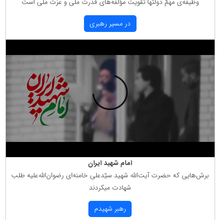
وظیفه‌ی مهمّ دولتها تقویت مؤلّفه‌های قدرت ملّی و عزّت ملّی است
در مسیر رهبری
امام شهید ایران
برش‌هایی كه حضرت آیت‌الله شهید سیّدعلی خامنه‌ای رضوان‌الله‌علیه طلب
شهادت میكردند
رهبر شهیدم