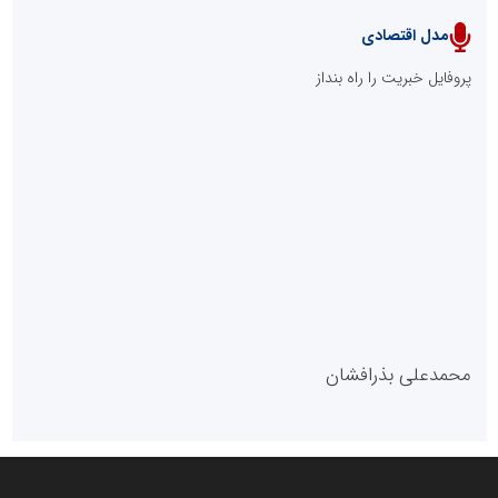
مدل اقتصادی
پایگاه خبری نهضت ملی مسکن
پروفایل خبریت را راه بنداز
سازمان بورس و اوراق بهادار
مرجع اخبار موثق در بازارسرمایه
پایگاه خبری گفتمان یزد
محمدعلی بذرافشان