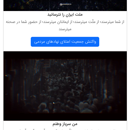
ملت ایران را نترسانید
از شما میترسند؛ از ملّت میترسند؛ از ایمانتان میترسند؛ از حضور شما در صحنه
میترسند
واكنش جمعیت اعتلای نهادهای مردمی
من سرباز وطنم