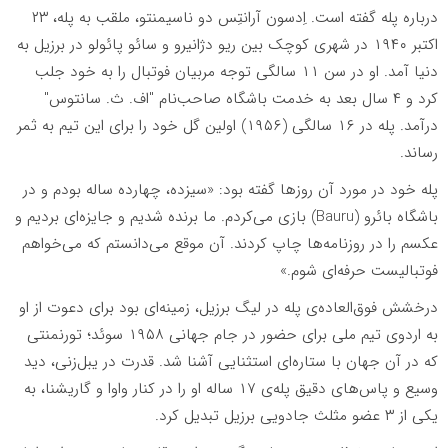
درباره پله گفته است. اِدسون آرانتِس دو ناسیمنتو، ملقب به پله، ۲۳
اکتبر ۱۹۴۰ در شهری کوچک بین ریو دژانیرو و سائو پائولو در برزیل به
دنیا آمد. او در سن ۱۱ سالگى توجه مربیان فوتبال را به خود جلب
کرد و ۴ سال بعد به خدمت باشگاه صاحب‌نام "اف. ث. سانتوس"
درآمد. پله در ۱۶ سالگی (۱۹۵۶) اولین گل خود را براى این تیم به ثمر
رساند.
پله خود در مورد آن روزها گفته بود: «سیزده، چهارده ساله بودم و در
باشگاه بائرو (Bauru) بازی می‌کردم. ما برنده شدیم و جایزه‌‌ای بردیم و
عکسم را در روزنامه‌ها چاپ کردند. آن موقع می‌دانستم که می‌خواهم
فوتبالیست حرفه‌ای شوم.»
درخشش فوق‌العاده‌ی پله در لیگ برزیل، زمینه‌ای بود برای دعوت از او
به اردوی تیم ملی براى حضور در جام جهانى ۱۹۵۸ سوئد؛ تورنمنتی
که در آن جهان با ستاره‌اى استثنایى آشنا شد. قدرت در یبل‌زنى، دید
وسیع و پاس‌هاى دقیق پله‌ی ۱۷ ساله او را در کنار واوا و گاریشنا، به
یکی از ۳ عضو مثلث جادویی برزیل تبدیل کرد.