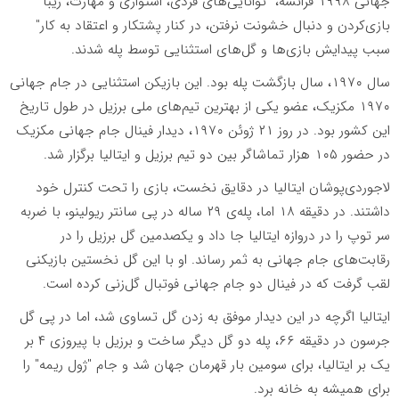
جهانی ۱۹۹۸ فرانسه، "توانایی‌های فردی، استواری و مهارت، زیبا
بازی‌کردن و دنبال خشونت نرفتن، در کنار پشتکار و اعتقاد به کار"
سبب پیدایش بازی‌ها و گل‌های استثنایی توسط پله شدند.
سال ۱۹۷۰، سال بازگشت پله بود. این بازیکن استثنایی در جام جهانى
۱۹۷۰ مکزیک، عضو یکى از بهترین تیم‌هاى ملی برزیل در طول تاریخ
این کشور بود. در روز ۲۱ ژوئن ۱۹۷۰، دیدار فینال جام جهانى مکزیک
در حضور ۱۰۵ هزار تماشاگر بین دو تیم برزیل و ایتالیا برگزار شد.
لاجوردی‌پوشان ایتالیا در دقایق نخست، بازى را تحت کنترل خود
داشتند. در دقیقه ۱۸ اما، پله‌ی ۲۹ ساله در پى سانتر ریولینو، با ضربه
سر توپ را در دروازه ایتالیا جا داد و یکصدمین گل برزیل را در
رقابت‌هاى جام جهانى به ثمر رساند. او با این گل نخستین بازیکنی
لقب گرفت که در فینال دو جام جهانی فوتبال گل‌زنی کرده است.
ایتالیا اگرچه در این دیدار موفق به زدن گل تساوى شد، اما در پى گل
جرسون در دقیقه ۶۶، پله دو گل دیگر ساخت و برزیل با پیروزى ۴ بر
یک بر ایتالیا، برای سومین بار قهرمان جهان شد و جام "ژول ریمه" را
براى همیشه به خانه برد.