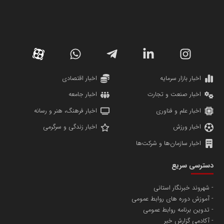
سازمان صنعت،معدن و تجارت
دانشگاه سئوی ایران
مریم حاج نوروز نظری
اخبار بازار سرمایه
اخبار اقتصادی
اخبار صنعت و تجارت
اخبار جامعه
اخبار علم و فناوری
اخبار فرهنگ، هنر و رسانه
اخبار ورزش
اخبار زندگی و سرگرمی
اخبار سازمان‌ها و شرکت‌ها
آهن و فولاد غدیر ایرانیان
دسترسی سریع
تامین آهن اسفنجی تولیدکنندگان فولاد در کشور
شهروند خبرنگار استانی
آموزش دوره های روابط عمومی
پایگاه اطلاع رسانی اعتلای نهادهای مردمی
تدوین برنامه روابط عمومی
مسعودصادقی
آکادمی گزارش خبر