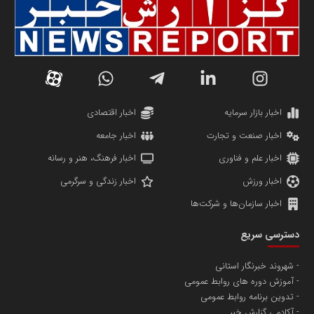
سازمان صنعت،معدن و تجارت
دانشگاه سئوی ایران
مریم حاج نوروز نظری
اخبار بازار سرمایه
اخبار اقتصادی
اخبار صنعت و تجارت
اخبار جامعه
اخبار علم و فناوری
اخبار فرهنگ، هنر و رسانه
اخبار ورزش
اخبار زندگی و سرگرمی
اخبار سازمان‌ها و شرکت‌ها
آهن و فولاد غدیر ایرانیان
دسترسی سریع
تامین آهن اسفنجی تولیدکنندگان فولاد در کشور
شهروند خبرنگار استانی
آموزش دوره های روابط عمومی
پایگاه اطلاع رسانی اعتلای نهادهای مردمی
تدوین برنامه روابط عمومی
مسعودصادقی
آکادمی گزارش خبر