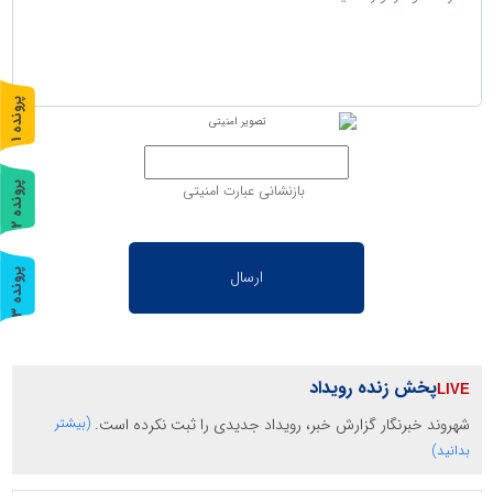
پ
1
ر
و
ن
د
ه
پ
2
بازنشانی عبارت امنیتی
ر
و
ن
د
ه
پ
3
ر
و
ن
د
ه
پخش زنده رویداد
شهروند خبرنگار گزارش خبر، رویداد جدیدی را ثبت نکرده است.
(بیشتر
بدانید)