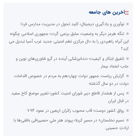
::
آخرین های جامعه
نوآوری و یادگیری دیجیتال؛ کلید تحول در مدیریت مدارس فردا
تنگه هرمز دیگر به وضعیت سابق برنمی گردد؛ جمهوری اسلامی چگونه
این آبراه راهبردی را به دال مرکزی نظم امنیتی جدید غرب آسیا تبدیل می
کند؟
تلفیق ابتکار و کیفیت؛ دندانپزشکی آینده در گرو فناوری‌های نوین و
جلب اعتماد بیمار
گزارش ریاست جمهور دولت چهاردهم به مردم در خصوص اقدامات
دولت در دو سال گذشته
پس از هشدار قاطع دبیر شورای امنیت کشور؛ تغییر موضع کاخ سفید
در قبال ایران
رواق کشور دوست؛ قاب محبوب زائران اربعین در عمود ۷۹۴
نسیمِ نخلستان» در مسیرِ کربلا؛ پیوندِ هنرِ ملیِ حصیربافی بافقی‌ها با
ارادتِ حسینی