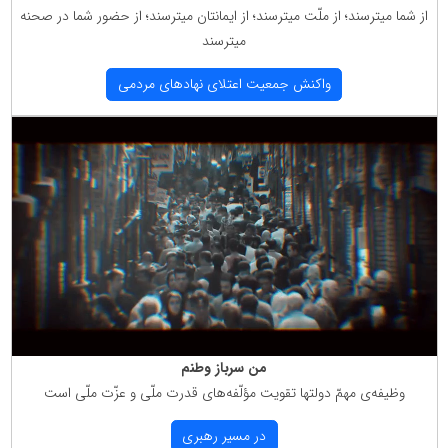
از شما میترسند؛ از ملّت میترسند؛ از ایمانتان میترسند؛ از حضور شما در صحنه
میترسند
واكنش جمعیت اعتلای نهادهای مردمی
من سرباز وطنم
وظیفه‌ی مهمّ دولتها تقویت مؤلّفه‌های قدرت ملّی و عزّت ملّی است
در مسیر رهبری