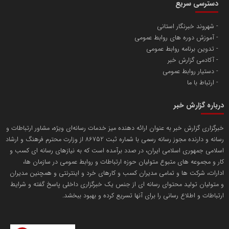
دسترسی سریع
تامین آهن اسفنجی تولیدکنندگان فولاد در کشور
شهروند خبرنگار استانی
آموزش دوره های روابط عمومی
پایگاه اطلاع رسانی اعتلای نهادهای مردمی
تدوین برنامه روابط عمومی
مسعودصادقی
آکادمی گزارش خبر
دستیار روابط عمومی
ارتباط با ما
درباره گزارش خبر
خبرگزاری گزارش خبر به عنوان ارائه دهنده میز خدمات رسانه‌ای ویژه، مشاور ارتباطات و
رسانه و دارنده مجوز رسانه رسمی با شماره ثبت 86752 از وزارت محترم فرهنگ و ارشاد
تریبون
اسلامی جمهوری اسلامی ایران، در صدد برآمده است که به نیازهای رسانه ای کسب و
انتشار گسترده محتوا در رسانه گزارش خبر
کار و مجموعه های متبوع متولیان حوزه ارتباطات و روابط عمومی در سازمان ها،
ادارات، شرکت ها و تمامی مدیران کسب و کارهای خرد و اینترنتی و همچنین مدیران
پایگاه اطلاع رسانی دریا و نفت
و متولیان تولید محتوای رسانه ای از جنس یک خبرگزاری داخلی پاسخ گفته و شرایط
محمدعلی کرمعلی
ارتباطات و اطلاع رسانی را برای آنها تسریع کرده و بهبود ببخشد.