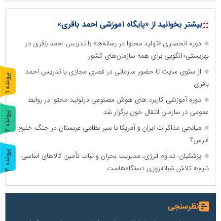
::
بیشتر بخوانید از «پایگاه آموزشی احمد باقری»
دوره انحصاری «تولید محتوا در رسانه‌ها» با تدریس احمد باقری در
بهزیستی؛ الگویی برای همه سازمان‌های کشور
از سئوی سایت تا حضور سازمانی در فضای مجازی با تدریس احمد
پ
1
باقری
ر
و
ن
د
ه
دوره آموزشی کاربرد های هوش مصنوعی درتولید محتوا در روابط
عمومی در سازمان انتقال خون برگزار شد
پ
2
میانجی مذاکرات ایران و آمریکا یا سپر نظامی عربستان در جنگ خلیج
ر
و
ن
د
ه
فارس؟
پ
3
پزشکیان: تداوم انرژی، مدیریت بحران و ثبات تأمین کالاهای اساسی
نتیجه تلاش شبانه‌روزی دستگاه‌هاست
ر
و
ن
د
ه
نظرسنجی