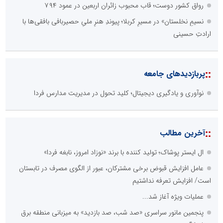
رواق کشور دوست؛ قاب محبوب زائران اربعین در عمود ۷۹۴
نسیمِ نخلستان» در مسیرِ کربلا؛ پیوندِ هنرِ ملیِ حصیربافی بافقی‌ها با
ارادتِ حسینی
::
پربازدیدهای جامعه
نوآوری و یادگیری دیجیتال؛ کلید تحول در مدیریت مدارس فردا
::
آخرین مطالب
ال ایستر پوشاک؛ تولید کننده با برند «نوزاد امروز، نابغه فردا»
عامل افزایش قبوض برخی مشترکان، عبور از الگوی مصرف در تابستان
است/ افزایش تعرفه نداشتیم
عملیات ویژه آغاز شد...
پنجمین مانور سراسری «صد شب، صد بازدید» به میزبانی منطقه برق