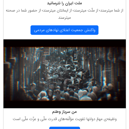
ملت ایران را نترسانید
از شما میترسند؛ از ملّت میترسند؛ از ایمانتان میترسند؛ از حضور شما در صحنه
میترسند
واكنش جمعیت اعتلای نهادهای مردمی
من سرباز وطنم
وظیفه‌ی مهمّ دولتها تقویت مؤلّفه‌های قدرت ملّی و عزّت ملّی است