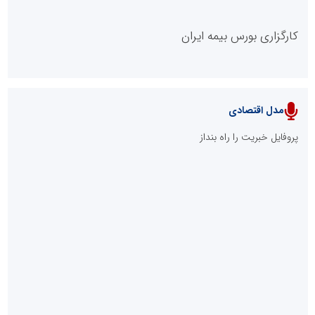
کارگزاری بورس بیمه ایران
مدل اقتصادی
پایگاه خبری نهضت ملی مسکن
پروفایل خبریت را راه بنداز
سازمان بورس و اوراق بهادار
مرجع اخبار موثق در بازارسرمایه