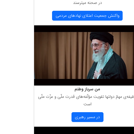
در صحنه میترسند
واكنش جمعیت اعتلای نهادهای مردمی
من سرباز وطنم
یفه‌ی مهمّ دولتها تقویت مؤلّفه‌های قدرت ملّی و عزّت ملّی
است
در مسیر رهبری