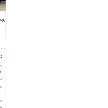
رازه
مسعودصادقی
::
عت،معدن و تجارت
"آ
من
محمدعلی کرمعلی
من