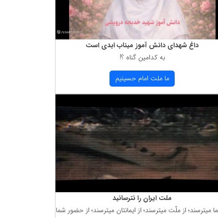
داغ شهدای دانش آموز میناب ابدی است
به كدامین گناه ؟!
ما ملت امام حسینیم
ملت ایران را نترسانید
ما میترسند؛ از ملّت میترسند؛ از ایمانتان میترسند؛ از حضور شما