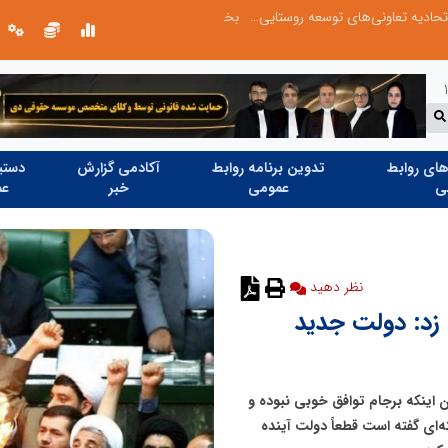
ردم
روایت تصویری از خدمت در مسیر اربع
ای روابط
تدوین برنامه روابط
آکادمی گزارش
دستیا
ی
عمومی
خبر
عم
نظر دهید
 زد: دولت جدید
 اینکه برجام توافق خوبی نبوده و
ه‌ای گفته است قطعاً دولت آینده