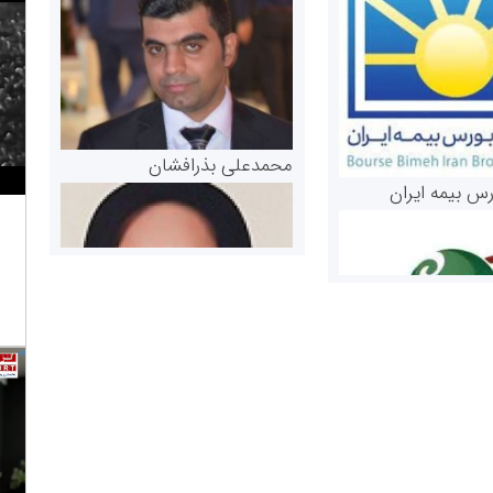
محمدعلی بذرافشان
رس بیمه ایران
مریم حاج نوروز نظری
 و اوراق بهادار
ثق در بازارسرمایه