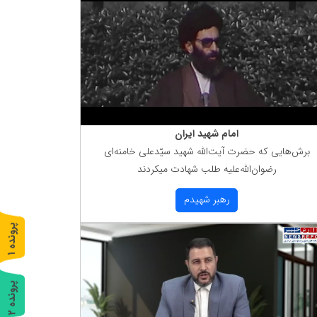
امام شهید ایران
برش‌هایی كه حضرت آیت‌الله شهید سیّدعلی خامنه‌ای
رضوان‌الله‌علیه طلب شهادت میكردند
رهبر شهیدم
پ
1
ر
و
ن
د
ه
پ
2
ر
و
ن
د
ه