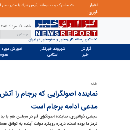
اخبار
نشست مشترک و صمیمانه رئیس بنیاد با مدیرعامل اتحادیه تعاونی‌های توسعه روستایی و منابع طبیعی استان البرز
بخش اول گفت‌وگوی رئیس‌جمهور پزشکیان با م
فوری:
شنبه 17 مرداد 1405
نخستین رسانه کاربرمحور و سئومحور در ایران
گزارش
شهروند خبرنگار
آموزش دوره ه
خبر
استانی
عموم
خانه
نماینده اصولگرایی که برجام را آتش
مدعی ادامه برجام است
مجتبی ذوالنوری، نماینده اصولگرای قم در مجلس هم با بیان
ترمز ما بوده است، درباره رویکرد دولت آینده به توافق هست