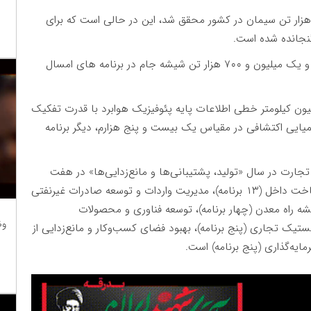
پایه این گزارش، سال گذشته تولید ۶۹ میلیون و ۳۸۷ هزار تن سیمان در کشور محقق شد، این در حالی است که برای
همچنین، تولید ۴۵۰ میلیون متر مربع کاشی و سرامیک و یک میلیون و ۷۰۰ هزار تن شیشه جام در برنامه های امسال
ون کیلومتر خطی اطلاعات پایه پئوفیزیک هوابرد با قدرت تفکیک
و هیدروشیمیایی اکتشافی در مقیاس یک بیست و پنج هزارم، دیگر برنامه
جارت در سال «تولید، پشتیبانی‌ها و مانع‌زدایی‌ها» در هفت
محور اصلی و ۴۰ برنامه شامل توسعه تولید و تعمیق ساخت داخل (۱۳ برنامه)، مدیریت واردات و توسعه صادرات غیرنفتی
نقشه راه معدن (چهار برنامه)، توسعه فناوری و محصولات
وظ
جستیک تجاری (پنج برنامه)، بهبود فضای کسب‌وکار و مانع‌زدایی از
مایه‌گذاری (پنج برنامه) است.