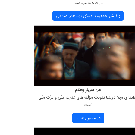
در صحنه میترسند
واكنش جمعیت اعتلای نهادهای مردمی
من سرباز وطنم
یفه‌ی مهمّ دولتها تقویت مؤلّفه‌های قدرت ملّی و عزّت ملّی
است
در مسیر رهبری