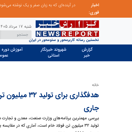
اخبار
در آینده‌ای که به زبان صفر و یک نوشته می‌شود، سازمان‌های بی‌تحول، محکوم به فراموشی‌اند
فوری:
شنبه 17 مرداد 1405
نخستین رسانه کاربرمحور و سئومحور در ایران
گزارش
شهروند خبرنگار
آموزش دوره ه
خبر
استانی
عموم
خانه
هدفگذاری برای تولی
جاری