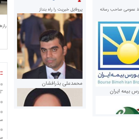
ابط عمومی صاحب رسانه
پروفایل خبریت را راه بنداز
رازه
::
محمدعلی بذرافشان
رس بیمه ایران
"آ
من
من