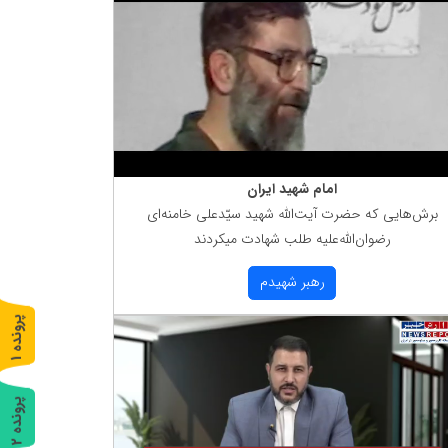
امام شهید ایران
برش‌هایی كه حضرت آیت‌الله شهید سیّدعلی خامنه‌ای
رضوان‌الله‌علیه طلب شهادت میكردند
رهبر شهیدم
پ
1
ر
و
ن
د
ه
پ
2
ر
و
ن
د
ه