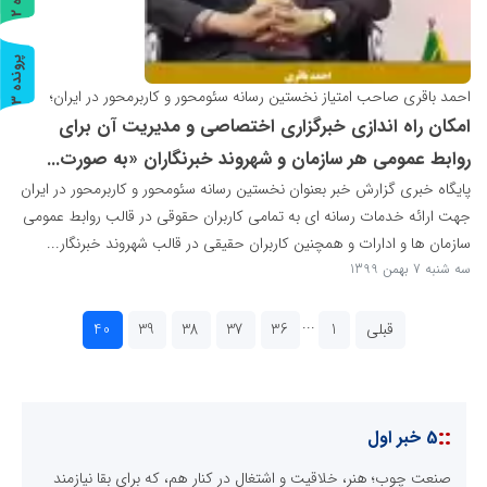
ر
و
ن
د
ه
پ
3
احمد باقری صاحب امتیاز نخستین رسانه سئومحور و کاربرمحور در ایران؛
ر
و
ن
د
ه
امکان راه اندازی خبرگزاری اختصاصی و مدیریت آن برای
روابط عمومی هر سازمان و شهروند خبرنگاران «به صورت...
پایگاه خبری گزارش خبر بعنوان نخستین رسانه سئومحور و کاربرمحور در ایران
جهت ارائه خدمات رسانه ای به تمامی کاربران حقوقی در قالب روابط عمومی
سازمان ها و ادارات و همچنین کاربران حقیقی در قالب شهروند خبرنگار...
سه شنبه 7 بهمن 1399
...
قبلی
1
36
37
38
39
40
::
5 خبر اول
صنعت چوب؛ هنر، خلاقیت و اشتغال در کنار هم، که برای بقا نیازمند