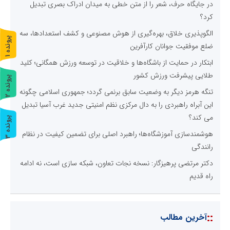
در جایگاه حرف، شعر را از متن خطی به میدان ادراک بصری تبدیل
کرد؟
الگوپذیری خلاق، بهره‌گیری از هوش مصنوعی و کشف استعدادها، سه
پ
1
ضلع موفقیت جوانان کارآفرین
ر
و
ن
د
ه
ابتکار در حمایت از باشگاه‌ها و خلاقیت در توسعه ورزش همگانی؛ کلید
طلایی پیشرفت ورزش کشور
پ
2
تنگه هرمز دیگر به وضعیت سابق برنمی گردد؛ جمهوری اسلامی چگونه
ر
و
ن
د
ه
این آبراه راهبردی را به دال مرکزی نظم امنیتی جدید غرب آسیا تبدیل
می کند؟
پ
3
هوشمندسازی آموزشگاه‌ها؛ راهبرد اصلی برای تضمین کیفیت در نظام
ر
و
ن
د
ه
رانندگی
دکتر مرتضی پرهیزگار: نسخه نجات تعاون، شبکه سازی است، نه ادامه
راه قدیم
::
آخرین مطالب