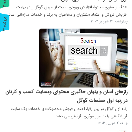
هدف از سئوی محتوا، افزایش ورودی سایت از طریق گوگل و در نهایت
ر
و
ن
د
ه
افزایش فروش و اعتماد مشتریان و مخاطبان به برند و خدمات سازمانی است.
پ
3
چهارشنبه 21 شهریور 1403
ر
و
ن
د
ه
رازهای آسان و پنهان جاگیری محتوای وبسایت کسب و کارتان
در رتبه اول صفحات گوگل
رتبه اول گوگل در بین رقبا، احتمال فروش محصولات یا خدمات یک سایت
فروشگاهی را به طور موثری افزایش می دهد.
جمعه 2 شهریور 1403