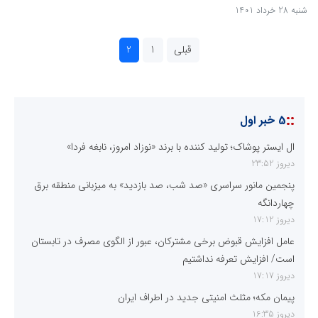
شنبه 28 خرداد 1401
قبلی
1
2
::
5 خبر اول
ال ایستر پوشاک؛ تولید کننده با برند «نوزاد امروز، نابغه فردا»
دیروز 23:52
پنجمین مانور سراسری «صد شب، صد بازدید» به میزبانی منطقه برق
چهاردانگه
دیروز 17:12
عامل افزایش قبوض برخی مشترکان، عبور از الگوی مصرف در تابستان
است/ افزایش تعرفه نداشتیم
دیروز 17:17
پیمان مکه؛ مثلث امنیتی جدید در اطراف ایران
دیروز 16:35