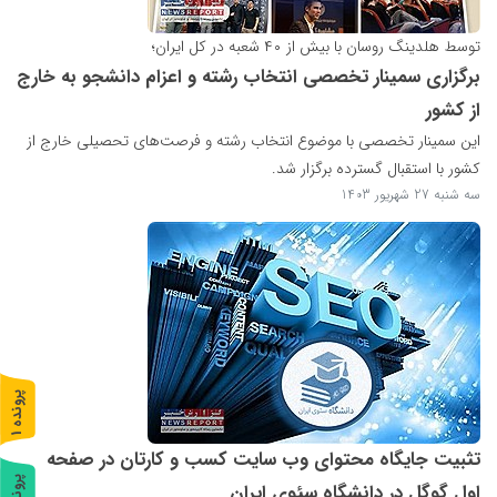
توسط هلدینگ روسان با بیش از ۴۰ شعبه در کل ایران؛
برگزاری سمینار تخصصی انتخاب رشته و اعزام دانشجو به خارج
از کشور
این سمینار تخصصی با موضوع انتخاب رشته و فرصت‌های تحصیلی خارج از
کشور با استقبال گسترده برگزار شد.
سه شنبه 27 شهریور 1403
پ
1
ر
و
ن
د
ه
تثبیت جایگاه محتوای وب سایت کسب و کارتان در صفحه
پ
2
اول گوگل در دانشگاه سئوی ایران