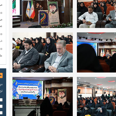
مر
مر
عمو
در
عاطفه
مه
نو