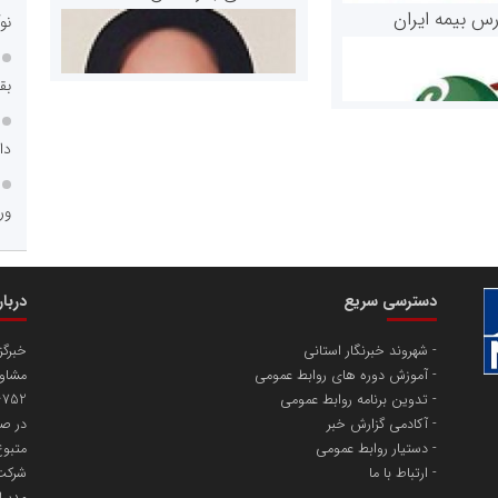
رس بیمه ایران
نو
بق
دا
ور
مریم حاج نوروز نظری
 و اوراق بهادار
دسترسی سریع
دربا
ثق در بازارسرمایه
شهروند خبرنگار استانی
خبرگز
آموزش دوره های روابط عمومی
مشاور
تدوین برنامه روابط عمومی
آکادمی گزارش خبر
در صد
دستیار روابط عمومی
متبوع
ارتباط با ما
شرکت 