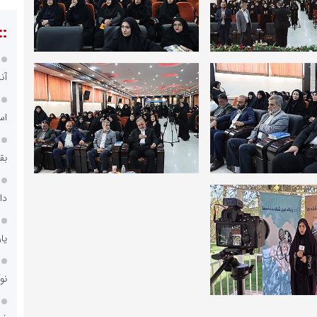
::
آن
اس
بق
دا
یا
نو