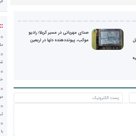
فر
::
صدای مهربانی در مسیر کربلا؛ رادیو
ل
موکب، پیونددهنده دلها در اربعین
مل
ه
شه
خد
مو
ثب
با ۹۵۰ شعبه در کش