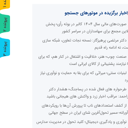
ر
و
ن
د
ه
اخبار برگزیده در موتورهای جستجو
پ
2
صورت‌های مالی سال ۱۴۰۴ کالبر در بوته رأی؛ پخش
لاین مجمع برای سهامداران در سراسر کشور
ر
و
ن
د
ه
دکتر مرتضی پرهیزگار: نسخه نجات تعاون، شبکه سازی
پ
3
ت، نه ادامه راه قدیم
ر
و
ن
د
ه
صنعت چوب؛ هنر، خلاقیت و اشتغال در کنار هم، که برای
ا نیازمند پشتیبانی از کالای ایرانی است
لبنیات سنتی؛ میراثی که برای بقا به حمایت و نوآوری نیاز
رد
طرحواره های فعال شده در پساجنگ؛ هشدار دکتر
راحمد: مراقب اخبار زرد و واکنش های هیجانی باشید
از کشف استعدادهای ناب تا پرورش آن‌ها با رویکردهای
آورانه؛ مسیر تحول‌آفرین شنای ایران در سطح جهانی
نوآوری و یادگیری دیجیتال؛ کلید تحول در مدیریت مدارس