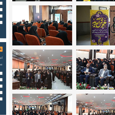
اص
عم