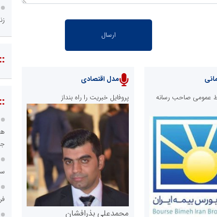
زن
::
انی
مدل اقتصادی
ابط عمومی صاحب رسانه
پروفایل خبریت را راه بنداز
::
هو
جا
سا
فر
محمدعلی بذرافشان