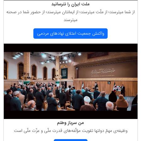
ملت ایران را نترسانید
از شما میترسند؛ از ملّت میترسند؛ از ایمانتان میترسند؛ از حضور شما در صحنه
میترسند
واكنش جمعیت اعتلای نهادهای مردمی
من سرباز وطنم
وظیفه‌ی مهمّ دولتها تقویت مؤلّفه‌های قدرت ملّی و عزّت ملّی است