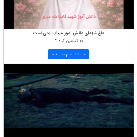
داغ شهدای دانش آموز میناب ابدی است
به كدامین گناه ؟!
ما ملت امام حسینیم