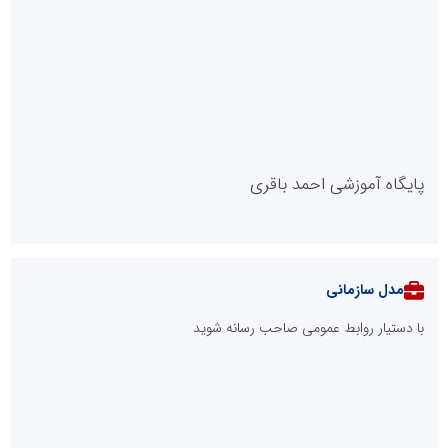
::
آخرین مطالب
قانون جدید حمایت از مالکیت صنعتی ابلاغ شد؛ صاحبان اختراعات و
طرح‌های صنعتی از چه حقوقی برخوردارند؟
هشدار دکتر مهدی شاگردی به والدین؛ هوش هیجانی و خردورزی را
جایگزین نمره‌محوری کنید
۸۳ درصد مشترکین استان تهران الگوی مصرف برق را رعایت می‌کنند/
تخفیف ۳۰ درصدی به ۷۲۲ هزار مشترک تهرانی
بیش از 1950 مورد پایش مراکز تجاری، اداری و مجتمع‌های بین‌راهی
استان تهران در هفته دوم مردادماه
وقتی وعده‌ها در غبارِ صنایع گم می‌شوند / آیا بافق تافته جدابافته
است؟
آینده پوشاک ایران به مدیران نابغه‌ای نیاز دارد که نه از خلاقیت بترسند
و نه بروکراسی
نفت بین جنگ و مذاکره گیر کرد