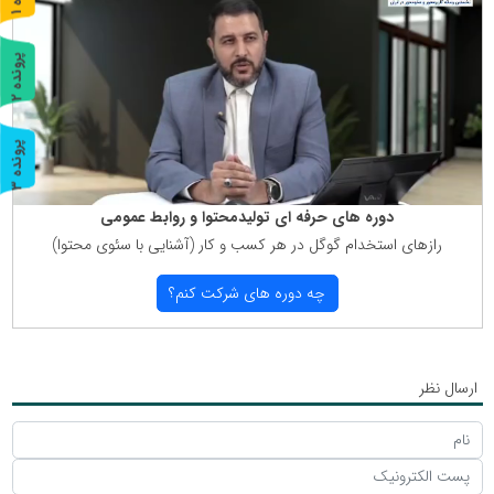
ر
و
ن
د
ه
پ
2
ر
و
ن
د
ه
پ
3
ر
و
ن
د
ه
دوره های حرفه ای تولیدمحتوا و روابط عمومی
رازهای استخدام گوگل در هر كسب و كار (آشنایی با سئوی محتوا)
چه دوره های شركت كنم؟
ارسال نظر