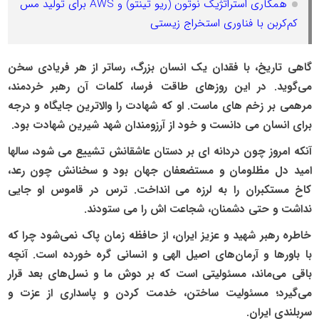
همکاری استراتژیک نوتون (ریو تینتو) و AWS برای تولید مس
کم‌کربن با فناوری استخراج زیستی
گاهی تاریخ، با فقدان یک انسان بزرگ، رساتر از هر فریادی سخن
می‌گوید. در این روزهای طاقت فرسا، کلمات آن رهبر خردمند،
مرهمی بر زخم های ماست. او که شهادت را والاترین جایگاه و درجه
برای انسان می دانست و خود از آرزومندان شهد شیرین شهادت بود.
آنکه امروز چون دردانه ای بر دستان عاشقانش تشییع می شود، سالها
امید دل مظلومان و مستضعفان جهان بود و سخنانش چون رعد،
کاخ مستکبران را به لرزه می انداخت. ترس در قاموس او جایی
نداشت و حتی دشمنان، شجاعت اش را می ستودند.
خاطره رهبر شهید و عزیز ایران، از حافظه زمان پاک نمی‌شود چرا که
با باورها و آرمان‌های اصیل الهی و انسانی گره خورده است. آنچه
باقی می‌ماند، مسئولیتی است که بر دوش ما و نسل‌های بعد قرار
می‌گیرد؛ مسئولیت ساختن، خدمت کردن و پاسداری از عزت و
سربلندی ایران.