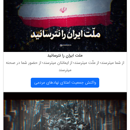
ملت ایران را نترسانید
از شما میترسند؛ از ملّت میترسند؛ از ایمانتان میترسند؛ از حضور شما در صحنه
میترسند
واكنش جمعیت اعتلای نهادهای مردمی