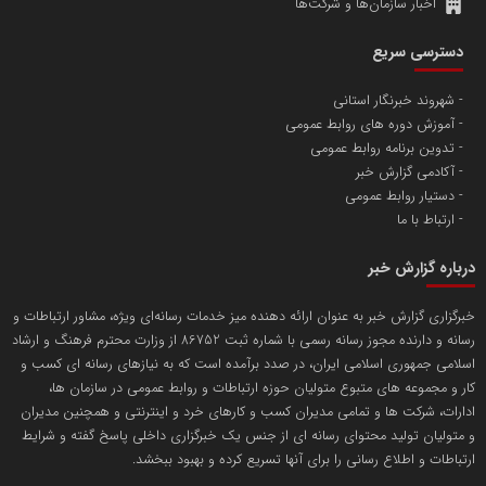
اخبار سازمان‌ها و شرکت‌ها
آهن و فولاد غدیر ایرانیان
دسترسی سریع
تامین آهن اسفنجی تولیدکنندگان فولاد در کشور
شهروند خبرنگار استانی
آموزش دوره های روابط عمومی
پایگاه اطلاع رسانی اعتلای نهادهای مردمی
تدوین برنامه روابط عمومی
مسعودصادقی
آکادمی گزارش خبر
دستیار روابط عمومی
ارتباط با ما
درباره گزارش خبر
خبرگزاری گزارش خبر به عنوان ارائه دهنده میز خدمات رسانه‌ای ویژه، مشاور ارتباطات و
رسانه و دارنده مجوز رسانه رسمی با شماره ثبت 86752 از وزارت محترم فرهنگ و ارشاد
تریبون
اسلامی جمهوری اسلامی ایران، در صدد برآمده است که به نیازهای رسانه ای کسب و
انتشار گسترده محتوا در رسانه گزارش خبر
کار و مجموعه های متبوع متولیان حوزه ارتباطات و روابط عمومی در سازمان ها،
ادارات، شرکت ها و تمامی مدیران کسب و کارهای خرد و اینترنتی و همچنین مدیران
پایگاه اطلاع رسانی دریا و نفت
و متولیان تولید محتوای رسانه ای از جنس یک خبرگزاری داخلی پاسخ گفته و شرایط
محمدعلی کرمعلی
ارتباطات و اطلاع رسانی را برای آنها تسریع کرده و بهبود ببخشد.