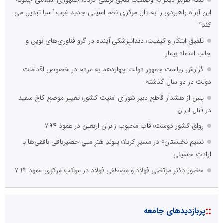
تنگه هرمز دیگر به وضعیت سابق برنمی گردد؛ جمهوری اسلامی چگونه
این آبراه راهبردی را به دال مرکزی نظم امنیتی جدید غرب آسیا تبدیل می
کند؟
تلفیق ابتکار و کیفیت؛ دندانپزشکی آینده در گرو فناوری‌های نوین و
جلب اعتماد بیمار
گزارش ریاست جمهور دولت چهاردهم به مردم در خصوص اقدامات
دولت در دو سال گذشته
پس از هشدار قاطع دبیر شورای امنیت کشور؛ تغییر موضع کاخ سفید
در قبال ایران
رواق کشور دوست؛ قاب محبوب زائران اربعین در عمود ۷۹۴
نسیمِ نخلستان» در مسیرِ کربلا؛ پیوندِ هنرِ ملیِ حصیربافی بافقی‌ها با
ارادتِ حسینی
حضور دکتر مرتضی فولاد و مصطفی فولاد در موکب مرکزی عمود ۷۹۴
::
پربازدیدهای جامعه