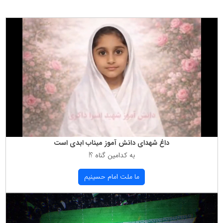
داغ شهدای دانش آموز میناب ابدی است
به كدامین گناه ؟!
ما ملت امام حسینیم