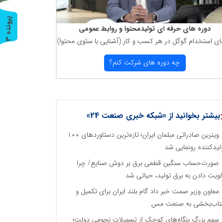
پ
3
دوره های حرفه ای تولیدمحتوا و روابط عمومی
ای استخدام گوگل در هر كسب و كار (آشنایی با سئوی محتوا)
ر
و
ن
د
ه
چه دوره های شركت كنم؟
بیشتر بخوانید از «شبکه خبری صنعت 24»
ویترین صادراتی مبلمان ایران؛ تازه‌ترین دستاوردهای ۱۰۰
لیدکننده رونمایی شد
صورت‌حساب سنگین قطعی برق بر دوش صنایع/ چرا
لویت دادن به برق تولید، حیاتی شد
معاون وزیر صمت خبر داد گام بلند ایران برای تکمیل و
اب‌بخشی به صنعت مس
سهم بزرگِ بنگاه‌های کوچک از تسهیلات نجومی دولت؛