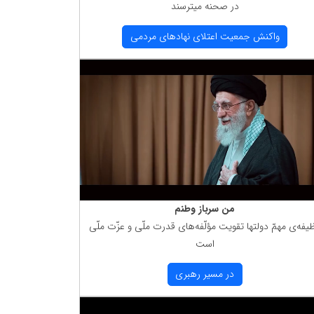
در صحنه میترسند
واكنش جمعیت اعتلای نهادهای مردمی
من سرباز وطنم
یفه‌ی مهمّ دولتها تقویت مؤلّفه‌های قدرت ملّی و عزّت ملّی
است
در مسیر رهبری