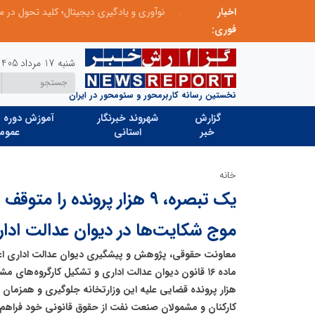
اخبار
نوآوری و خلاقیت در آموزش رانندگی؛ سرمایه‌گذاری هوشمندانه برای کاهش آسیب‌های اجتماعی و ارتقای ایمنی جامعه
نوآوری و یادگیری دیجیتال؛ کلید تحول در مدیر
فوری:
شنبه 17 مرداد 1405
نخستین رسانه کاربرمحور و سئومحور در ایران
گزارش
شهروند خبرنگار
آموزش دوره ه
خبر
استانی
عموم
خانه
یک تبصره، ۹ هزار پرونده را م
موج شکایت‌ها در دیوان عدالت ادار
کارکنان و مشمولان صنعت نفت از حقوق قانونی خود فراهم