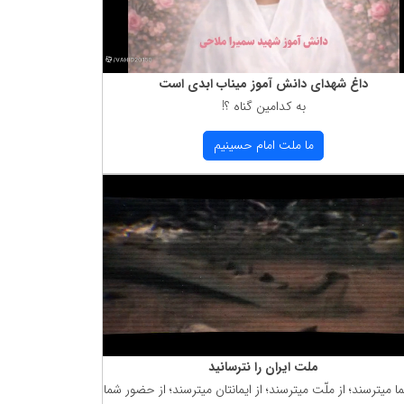
داغ شهدای دانش آموز میناب ابدی است
به كدامین گناه ؟!
ما ملت امام حسینیم
ملت ایران را نترسانید
ما میترسند؛ از ملّت میترسند؛ از ایمانتان میترسند؛ از حضور شما