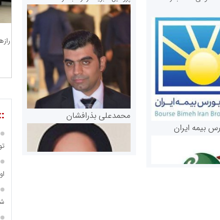
رازه
::
محمدعلی بذرافشان
رس بیمه ایران
تو
او
شت