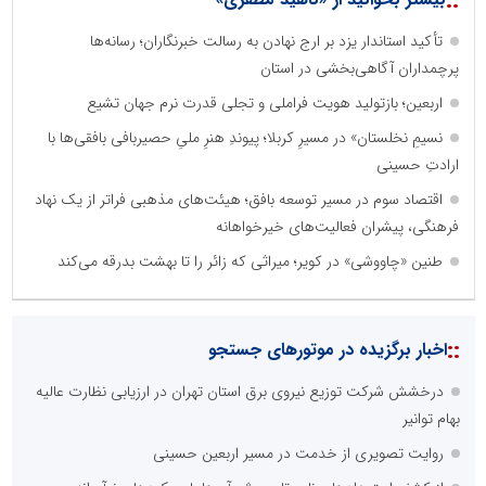
::
تأکید استاندار یزد بر ارج نهادن به رسالت خبرنگاران؛ رسانه‌ها
پرچمداران آگاهی‌بخشی در استان
اربعین؛ بازتولید هویت فراملی و تجلی قدرت نرم جهان تشیع
نسیمِ نخلستان» در مسیرِ کربلا؛ پیوندِ هنرِ ملیِ حصیربافی بافقی‌ها با
ارادتِ حسینی
اقتصاد سوم در مسیر توسعه بافق؛ هیئت‌های مذهبی فراتر از یک نهاد
فرهنگی، پیشران فعالیت‌های خیرخواهانه
طنین «چاووشی» در کویر؛ میراثی که زائر را تا بهشت بدرقه می‌کند
::
اخبار برگزیده در موتورهای جستجو
درخشش شرکت توزیع نیروی برق استان تهران در ارزیابی نظارت عالیه
بهام توانیر
روایت تصویری از خدمت در مسیر اربعین حسینی