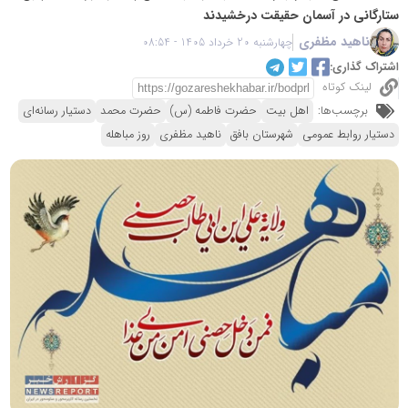
ستارگانی در آسمان حقیقت درخشیدند
ناهید مظفری
چهارشنبه 20 خرداد 1405 - 08:54
اشتراک گذاری:
لینک کوتاه
برچسب‌ها:
اهل بیت
حضرت فاطمه (س)
حضرت محمد
دستیار رسانه‌ای
دستیار روابط عمومی
شهرستان بافق
ناهید مظفری
روز مباهله