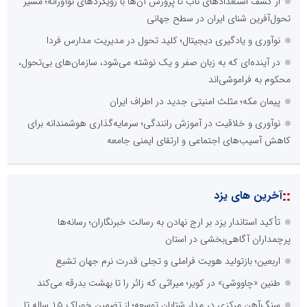
از کشف استعدادهای ناب تا پرورش آن‌ها با رویکردهای نوآورانه؛ مسیر
تحول‌آفرین شنای ایران در سطح جهانی
نوآوری و یادگیری دیجیتال؛ کلید تحول در مدیریت مدارس فردا
در آینده‌ای که به زبان صفر و یک نوشته می‌شود، سازمان‌های بی‌تحول،
محکوم به فراموشی‌اند
پیمان مکه؛ مثلث امنیتی جدید در اطراف ایران
نوآوری و خلاقیت در آموزش رانندگی؛ سرمایه‌گذاری هوشمندانه برای
کاهش آسیب‌های اجتماعی و ارتقای ایمنی جامعه
::
آخرین های یزد
تأکید استاندار یزد بر ارج نهادن به رسالت خبرنگاران؛ رسانه‌ها
پرچمداران آگاهی‌بخشی در استان
اربعین؛ بازتولید هویت فراملی و تجلی قدرت نرم جهان تشیع
طنین «چاووشی» در کویر؛ میراثی که زائر را تا بهشت بدرقه می‌کند
سنگ‌آهن مرکزی در مدار شتابان توسعه؛ از تضمین خوراک ۱۵ ساله تا