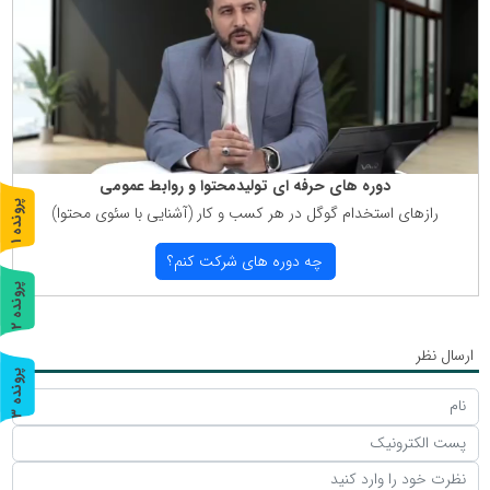
دوره های حرفه ای تولیدمحتوا و روابط عمومی
پ
1
رازهای استخدام گوگل در هر كسب و كار (آشنایی با سئوی محتوا)
ر
و
ن
د
ه
چه دوره های شركت كنم؟
پ
2
ر
و
ن
د
ه
ارسال نظر
پ
3
ر
و
ن
د
ه