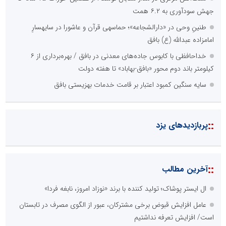
جهش سودآوری به ۶.۲ همت
طنینِ وحی در «دارالشجاعه»؛ حماسهی قرآن و عاشورا در سایهسارِ
امامزاده عبدالله (ع) بافق
خداحافظی با کابوس جاده‌های معدنی در بافق / بهره‌برداری از ۶
کیلومتر باند دوم محور «بافق-بهاباد» تا هفته دولت
سایه سنگین کمبود اعتبار بر قامت خدمات بهزیستی بافق
::
پربازدیدهای یزد
::
آخرین مطالب
ال ایستر پوشاک؛ تولید کننده با برند «نوزاد امروز، نابغه فردا»
عامل افزایش قبوض برخی مشترکان، عبور از الگوی مصرف در تابستان
است/ افزایش تعرفه نداشتیم