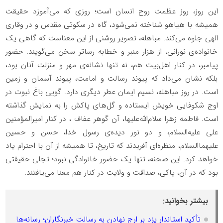
این روز، روز عظمت روح انسان است؛ روزی که می‌آموزد حقیقت
همیشه با هیاهو شناخته نمی‌شود، گاه در سکوتی مقدس و در وقاری
الهی جلوه می‌کند. مباهله، تصویر روشنی از این معناست که گاهی یک
خانواده‌ی نورانی، از هزار منبر و خطابه رساتر سخن می‌گویند. حضور
پیامبر، در کنار اهل‌بیت هم، نه تنها نشانه‌ی مهر و منزلت آنان بود،
بلکه نشان می‌داد که پیوند رسالت و امامت، پیوند آسمان و زمین
است. در روز مباهله، نسیم ایمان عطر دیگری دارد. گویی باغ نبوت در
اوج شکوفایی خویش ایستاده و گل‌های پاکش را به نمایش گذاشته
است. فاطمه زهرا سلام‌الله‌علیها، آن گوهر عفاف ، در کنار امیرالمؤمنین
علی علیه‌السلام، و دو نور دیده‌ی رسول خدا، حسن و حسین
علیهماالسلام، منظره‌ای آفریدند که تاریخ، تا همیشه از آن با احترام یاد
خواهد کرد. این صحنه، تنها یک حضور خانوادگی نبود؛ تجلی حقیقتی
بود که در آن، پاکی، صداقت و ولایت در کنار هم معنا می‌یافتند.
بیشتر بخوانید:
تأکید استاندار یزد بر ارج نهادن به رسالت خبرنگاران؛ رسانه‌ها