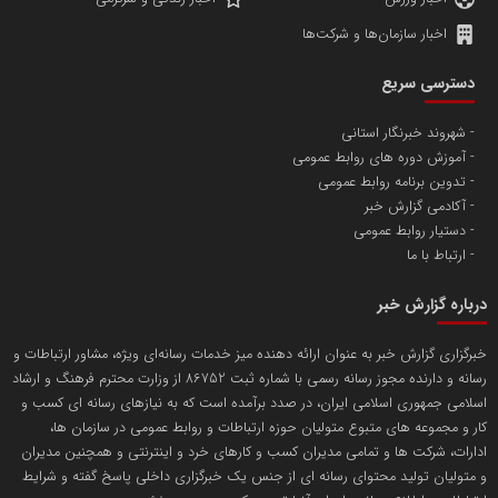
اخبار سازمان‌ها و شرکت‌ها
آهن و فولاد غدیر ایرانیان
دسترسی سریع
تامین آهن اسفنجی تولیدکنندگان فولاد در کشور
شهروند خبرنگار استانی
آموزش دوره های روابط عمومی
پایگاه اطلاع رسانی اعتلای نهادهای مردمی
تدوین برنامه روابط عمومی
مسعودصادقی
آکادمی گزارش خبر
دستیار روابط عمومی
ارتباط با ما
درباره گزارش خبر
خبرگزاری گزارش خبر به عنوان ارائه دهنده میز خدمات رسانه‌ای ویژه، مشاور ارتباطات و
رسانه و دارنده مجوز رسانه رسمی با شماره ثبت 86752 از وزارت محترم فرهنگ و ارشاد
تریبون
اسلامی جمهوری اسلامی ایران، در صدد برآمده است که به نیازهای رسانه ای کسب و
انتشار گسترده محتوا در رسانه گزارش خبر
کار و مجموعه های متبوع متولیان حوزه ارتباطات و روابط عمومی در سازمان ها،
ادارات، شرکت ها و تمامی مدیران کسب و کارهای خرد و اینترنتی و همچنین مدیران
پایگاه اطلاع رسانی دریا و نفت
و متولیان تولید محتوای رسانه ای از جنس یک خبرگزاری داخلی پاسخ گفته و شرایط
محمدعلی کرمعلی