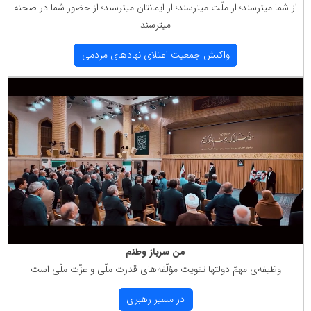
از شما میترسند؛ از ملّت میترسند؛ از ایمانتان میترسند؛ از حضور شما در صحنه
میترسند
واكنش جمعیت اعتلای نهادهای مردمی
من سرباز وطنم
وظیفه‌ی مهمّ دولتها تقویت مؤلّفه‌های قدرت ملّی و عزّت ملّی است
در مسیر رهبری