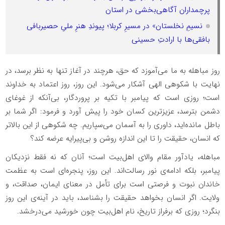
پرچمداران آگاهی‌بخشی در استان
نسیمِ نخلستان» در مسیرِ کربلا؛ پیوندِ هنرِ ملیِ حصیربافی
بافقی‌ها با ارادتِ حسینی
روز مباهله به ما می‌آموزد که حق، هرچند در آغاز تنها به نظر برسد، در
نهایت با شکوهی الهی آشکار می‌شود. این روز، روز اعتماد به خداوند
است؛ روزی است که پیامبر با تکیه بر پروردگار، بی‌آنکه از غوغای
دشمن بترسد، عزیزترین کسان خود را پیش آورد و فرمود: اگر شما بر
باطل مانده‌اید، داوری را به آسمان می‌سپاریم. چه شکوهی از این بالاتر
که انسان، حقیقت را تا این اندازه روشن و بی‌پیرایه عرضه کند؟
مباهله، یادآور مقام والای اهل‌بیت است؛ آنان که نه فقط نزدیکان
پیامبر، بلکه ادامه‌ی نور رسالت‌اند. این روز، پنجره‌ای است به عظمت
خاندان نبوت و فرصتی است برای تأمل در معنای ایمان، صداقت، و
ولایت. اگر انسان بخواهد حقیقت را بشناسد، باید در آینه‌ی این روز
بنگرد؛ روزی که برفراز تاریخ، نام اهل‌بیت چون خورشید می‌درخشد.