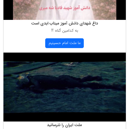
داغ شهدای دانش آموز میناب ابدی است
به كدامین گناه ؟!
ما ملت امام حسینیم
ملت ایران را نترسانید