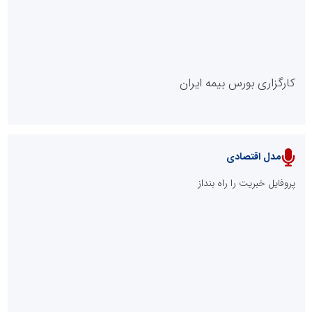
کارگزاری بورس بیمه ایران
مدل اقتصادی
پایگاه خبری نهضت ملی مسکن
پروفایل خبریت را راه بنداز
سازمان بورس و اوراق بهادار
مرجع اخبار موثق در بازارسرمایه