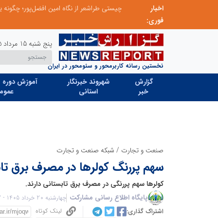
اخبار
صورت‌های مالی سال ۱۴۰۴ کالبر در بوته رأی؛ پخش آنلاین مجمع برای سهامداران در سراسر کشور
فوری:
پنج شنبه 15 مرداد 1405
نخستین رسانه کاربرمحور و سئومحور در ایران
گزارش
شهروند خبرنگار
آموزش دوره ه
خبر
استانی
عموم
صنعت و تجارت
/
شبکه صنعت و تجارت
سهم پررنگ کولرها در مصرف برق تا
کولرها سهم پررنگی در مصرف برق تابستانی دارند.
پایگاه اطلاع رسانی مشارکت
چهارشنبه 20 خرداد 1405 - 08:22
لینک کوتاه
اشتراک گذاری: