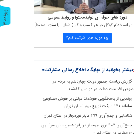
پ
3
دوره های حرفه ای تولیدمحتوا و روابط عمومی
ای استخدام گوگل در هر كسب و كار (آشنایی با سئوی محتوا)
ر
و
ن
د
ه
چه دوره های شركت كنم؟
بیشتر بخوانید از «پایگاه اطلاع رسانی مشارکت»
گزارش ریاست جمهور دولت چهاردهم به مردم در
وص اقدامات دولت در دو سال گذشته
رونمایی از پاسخگویی هوشمند مبتنی بر هوش مصنوعی
نه ۱۲۱ شرکت توزیع برق استان تهران
شناسایی و جمع‌آوری 699 ماینر غیرمجاز در استان تهران
جمع‌آوری ۴۰۲ برق غیرمجاز در پانزدهمین مانور سراسری
ح مهتاب در استان تهران