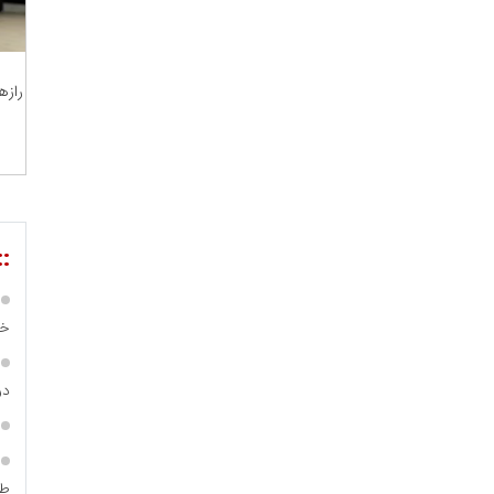
رازه
مریم حاج نوروز نظری
 و اوراق بهادار
ثق در بازارسرمایه
::
خص
مسعودصادقی
در ساما
عت،معدن و تجارت
طر