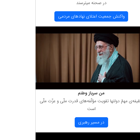
در صحنه میترسند
واكنش جمعیت اعتلای نهادهای مردمی
من سرباز وطنم
یفه‌ی مهمّ دولتها تقویت مؤلّفه‌های قدرت ملّی و عزّت ملّی
است
در مسیر رهبری