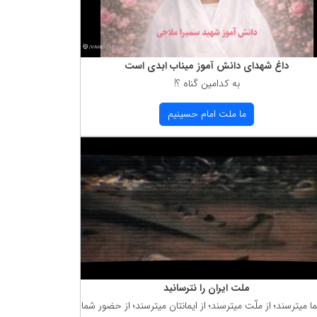
داغ شهدای دانش آموز میناب ابدی است
به كدامین گناه ؟!
ما ملت امام حسینیم
ملت ایران را نترسانید
ما میترسند؛ از ملّت میترسند؛ از ایمانتان میترسند؛ از حضور شما