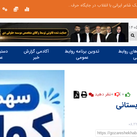
چیستی طراشعر از نگاه امین افضل‌پور؛ چگونه یک شاعر ایرانی با انقلاب در جایگاه حرف، شعر را از متن خطی به میدان ادراک بصری تبدیل کرد؟
ای روابط
تدوین برنامه روابط
آکادمی گزارش
دستیا
ی
عمومی
خبر
عم
0
0 |
نظر دهید
بستانی