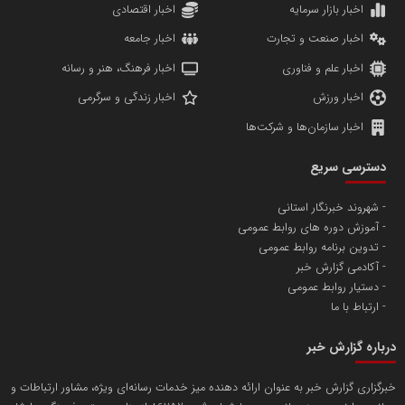
دانشگاه سئوی ایران
مریم حاج نوروز نظری
اخبار بازار سرمایه
اخبار اقتصادی
اخبار صنعت و تجارت
اخبار جامعه
اخبار علم و فناوری
اخبار فرهنگ، هنر و رسانه
اخبار ورزش
اخبار زندگی و سرگرمی
اخبار سازمان‌ها و شرکت‌ها
آهن و فولاد غدیر ایرانیان
دسترسی سریع
تامین آهن اسفنجی تولیدکنندگان فولاد در کشور
شهروند خبرنگار استانی
آموزش دوره های روابط عمومی
پایگاه اطلاع رسانی اعتلای نهادهای مردمی
تدوین برنامه روابط عمومی
مسعودصادقی
آکادمی گزارش خبر
دستیار روابط عمومی
ارتباط با ما
درباره گزارش خبر
خبرگزاری گزارش خبر به عنوان ارائه دهنده میز خدمات رسانه‌ای ویژه، مشاور ارتباطات و