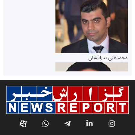
سازمان بورس و اوراق بهادار
مرجع اخبار موثق در بازارسرمایه
پایگاه خبری گفتمان یزد
محمدعلی بذرافشان
سازمان صنعت،معدن و تجارت