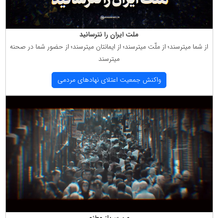
ملت ایران را نترسانید
از شما میترسند؛ از ملّت میترسند؛ از ایمانتان میترسند؛ از حضور شما در صحنه
میترسند
واكنش جمعیت اعتلای نهادهای مردمی