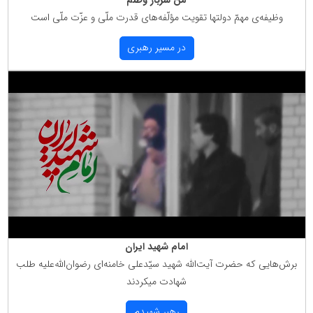
من سرباز وطنم
وظیفه‌ی مهمّ دولتها تقویت مؤلّفه‌های قدرت ملّی و عزّت ملّی است
در مسیر رهبری
امام شهید ایران
برش‌هایی كه حضرت آیت‌الله شهید سیّدعلی خامنه‌ای رضوان‌الله‌علیه طلب
شهادت میكردند
رهبر شهیدم