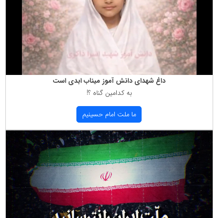
داغ شهدای دانش آموز میناب ابدی است
به كدامین گناه ؟!
ما ملت امام حسینیم