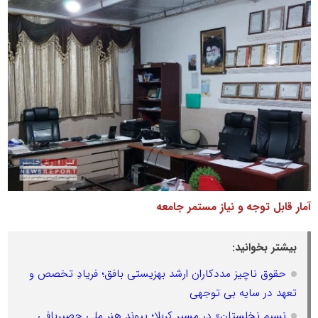
آمار قابل توجه و نیاز مستمر جامعه
بیشتر بخوانید:
حقوق ناچیز مددکاران ارشد بهزیستی بافق؛ فریادِ تخصص و
تعهد در سایه بی توجهی
نسیمِ نخلستان» در مسیرِ کربلا؛ پیوندِ هنرِ ملیِ حصیربافی