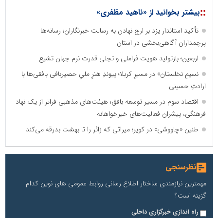
::
بیشتر بخوانید از «ناهید مظفری»
تأکید استاندار یزد بر ارج نهادن به رسالت خبرنگاران؛ رسانه‌ها
پرچمداران آگاهی‌بخشی در استان
اربعین؛ بازتولید هویت فراملی و تجلی قدرت نرم جهان تشیع
نسیمِ نخلستان» در مسیرِ کربلا؛ پیوندِ هنرِ ملیِ حصیربافی بافقی‌ها با
ارادتِ حسینی
اقتصاد سوم در مسیر توسعه بافق؛ هیئت‌های مذهبی فراتر از یک نهاد
فرهنگی، پیشران فعالیت‌های خیرخواهانه
طنین «چاووشی» در کویر؛ میراثی که زائر را تا بهشت بدرقه می‌کند
نظرسنجی
مهمترین نیازمندی ساختار اطلاع رسانی روابط عمومی های نوین کدام
گزینه است؟
راه اندازی خبرگزاری داخلی