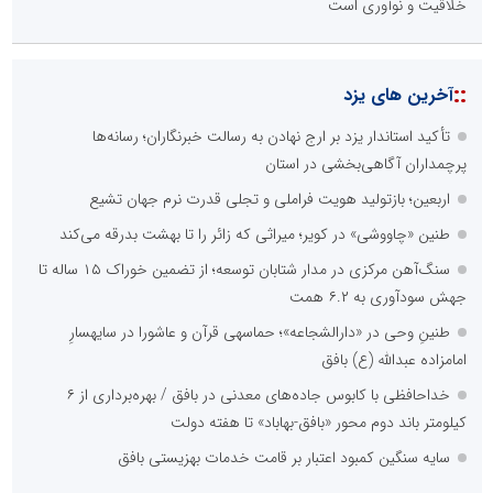
خلاقیت و نوآوری است
::
آخرین های یزد
تأکید استاندار یزد بر ارج نهادن به رسالت خبرنگاران؛ رسانه‌ها
پرچمداران آگاهی‌بخشی در استان
اربعین؛ بازتولید هویت فراملی و تجلی قدرت نرم جهان تشیع
طنین «چاووشی» در کویر؛ میراثی که زائر را تا بهشت بدرقه می‌کند
سنگ‌آهن مرکزی در مدار شتابان توسعه؛ از تضمین خوراک ۱۵ ساله تا
جهش سودآوری به ۶.۲ همت
طنینِ وحی در «دارالشجاعه»؛ حماسهی قرآن و عاشورا در سایهسارِ
امامزاده عبدالله (ع) بافق
خداحافظی با کابوس جاده‌های معدنی در بافق / بهره‌برداری از ۶
کیلومتر باند دوم محور «بافق-بهاباد» تا هفته دولت
سایه سنگین کمبود اعتبار بر قامت خدمات بهزیستی بافق