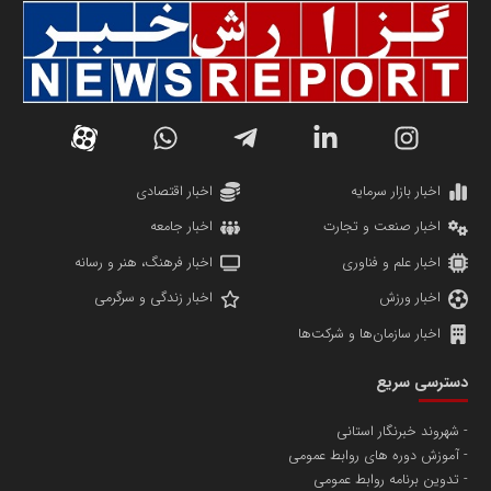
سازمان صنعت،معدن و تجارت
دانشگاه سئوی ایران
مریم حاج نوروز نظری
اخبار بازار سرمایه
اخبار اقتصادی
اخبار صنعت و تجارت
اخبار جامعه
اخبار علم و فناوری
اخبار فرهنگ، هنر و رسانه
اخبار ورزش
اخبار زندگی و سرگرمی
اخبار سازمان‌ها و شرکت‌ها
آهن و فولاد غدیر ایرانیان
دسترسی سریع
تامین آهن اسفنجی تولیدکنندگان فولاد در کشور
شهروند خبرنگار استانی
آموزش دوره های روابط عمومی
پایگاه اطلاع رسانی اعتلای نهادهای مردمی
تدوین برنامه روابط عمومی
مسعودصادقی