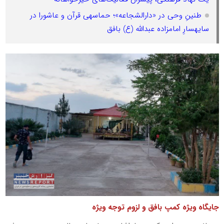
طنینِ وحی در «دارالشجاعه»؛ حماسهی قرآن و عاشورا در
سایهسارِ امامزاده عبدالله (ع) بافق
جایگاه ویژه کمپ بافق و لزوم توجه ویژه