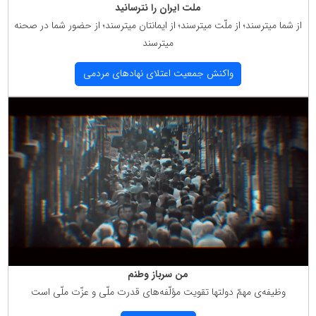
ملت ایران را نترسانید
از شما میترسند؛ از ملّت میترسند؛ از ایمانتان میترسند؛ از حضور شما در صحنه
میترسند
واكنش جمعیت اعتلای نهادهای مردمی
من سرباز وطنم
وظیفه‌ی مهمّ دولتها تقویت مؤلّفه‌های قدرت ملّی و عزّت ملّی است