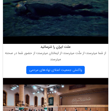
ملت ایران را نترسانید
از شما میترسند؛ از ملّت میترسند؛ از ایمانتان میترسند؛ از حضور شما در صحنه
میترسند
واكنش جمعیت اعتلای نهادهای مردمی