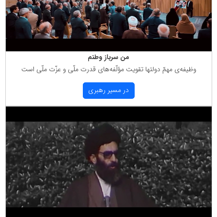
من سرباز وطنم
وظیفه‌ی مهمّ دولتها تقویت مؤلّفه‌های قدرت ملّی و عزّت ملّی است
در مسیر رهبری