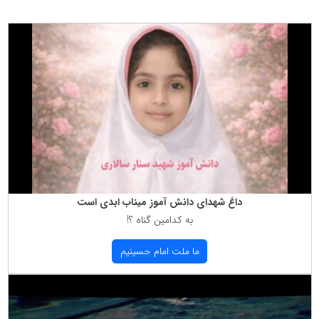
داغ شهدای دانش آموز میناب ابدی است
به كدامین گناه ؟!
ما ملت امام حسینیم