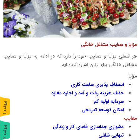
مزایا و معایب مشاغل خانگی
هر شغلی مزایا و معایب خود را دارد که در ادامه به مزایا و معایب
مشاغل خانگی برای زنان اشاره کرده ایم.
مزایا
انعطاف پذیری ساعت کاری
حذف هزینه رفت و آمد و اجاره مغازه
سرمایه اولیه کم
پ
1
امکان توسعه تدریجی
ر
و
ن
د
ه
معایب
دشواری جداسازی فضای کار و زندگی
پ
2
تنهایی شغلی
ر
و
ن
د
ه