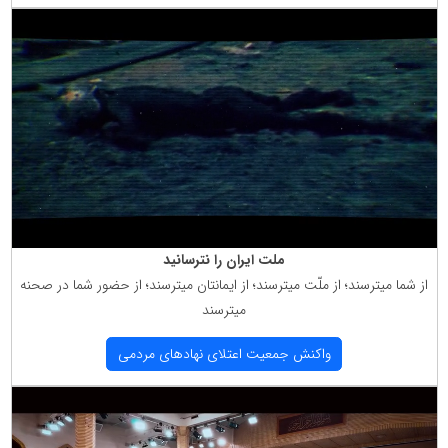
ملت ایران را نترسانید
از شما میترسند؛ از ملّت میترسند؛ از ایمانتان میترسند؛ از حضور شما در صحنه
میترسند
واكنش جمعیت اعتلای نهادهای مردمی