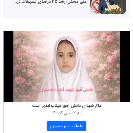
ملی مسکن؛ رشد ۳۵ درصدی تسهیلات در...
داغ شهدای دانش آموز میناب ابدی است
به كدامین گناه ؟!
ما ملت امام حسینیم