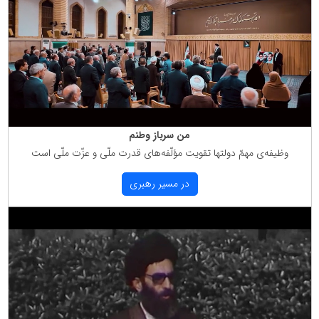
من سرباز وطنم
وظیفه‌ی مهمّ دولتها تقویت مؤلّفه‌های قدرت ملّی و عزّت ملّی است
در مسیر رهبری