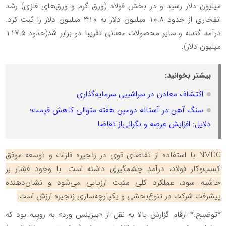
میلیون دلار رسید و در بخش فولاد (ورق گرم و ورق‌های فلزی) رشد
انفجاری از حدود ۱۰.۸ میلیون دلار به ۳۱۰ میلیون دلار را ثبت کرد.
درآمد گندله و سایر محصولات معدنی تقریبا دو برابر شد(حدود ۱۱۷.۵
میلیون دلار).
بیشتر بخوانید:
اکتشاف معادن در سراشیبی سرمایه‌گذاری
سنگ آهن در آستانه دومین هفته متوالی کاهش قیمت؛
دلایل: افزایش عرضه و نگرانی‌از تقاضا
NMDC با استفاده از تقاضای قوی در زنجیره فلزات و توسعه موفق
کسب‌وکار فولاد، درآمد چشمگیری داشته است. با وجود فشار بر
حاشیه سود، عملکرد کلی مثبت ارزیابی می‌شود و نشان‌دهنده
پیشرفت شرکت در تنوع‌بخشی و یکپارچه‌سازی زنجیره ارزش است.
*توضیح:* ارقام گزارش بالا به نقل از «بیزینس ورد» به روپیه بود که