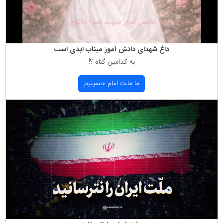
داغ شهدای دانش آموز میناب ابدی است
به كدامین گناه ؟!
ما ملت امام حسینیم