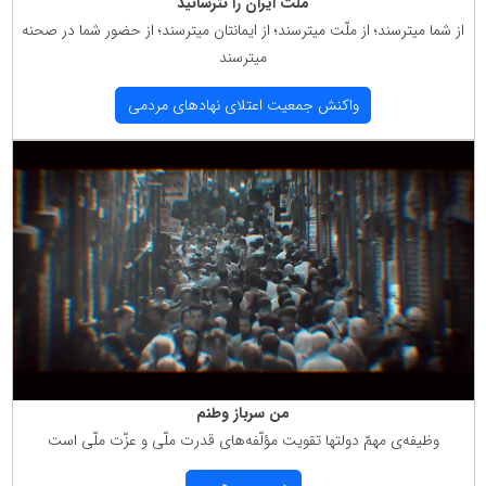
ملت ایران را نترسانید
از شما میترسند؛ از ملّت میترسند؛ از ایمانتان میترسند؛ از حضور شما در صحنه
میترسند
واكنش جمعیت اعتلای نهادهای مردمی
من سرباز وطنم
وظیفه‌ی مهمّ دولتها تقویت مؤلّفه‌های قدرت ملّی و عزّت ملّی است