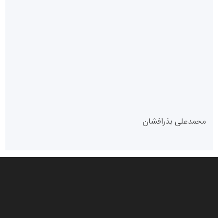
سازمان بورس و اوراق بهادار
مرجع اخبار موثق در بازارسرمایه
پایگاه خبری گفتمان یزد
محمدعلی بذرافشان
سازمان صنعت،معدن و تجارت