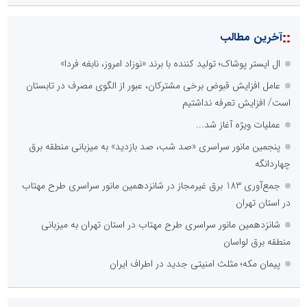
::
آخرین مطالب
ال ایستر پوشاک؛ تولید کننده با برند «نوزاد امروز، نابغه فردا»
عامل افزایش قبوض برخی مشترکان، عبور از الگوی مصرف در تابستان
است/ افزایش تعرفه نداشتیم
عملیات ویژه آغاز شد...
پنجمین مانور سراسری «صد شب، صد بازدید» به میزبانی منطقه برق
چهاردانگه
جمع‌آوری 183 برق غیرمجاز در شانزدهمین مانور سراسری طرح مهتاب
در استان تهران
شانزدهمین مانور سراسری طرح مهتاب در استان تهران به میزبانی
منطقه برق لواسان
پیمان مکه؛ مثلث امنیتی جدید در اطراف ایران