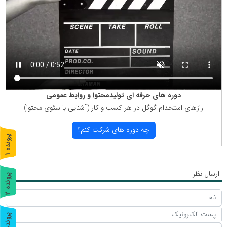
دوره های حرفه ای تولیدمحتوا و روابط عمومی
رازهای استخدام گوگل در هر كسب و كار (آشنایی با سئوی محتوا)
چه دوره های شركت كنم؟
پ
1
ر
و
ن
د
ه
ارسال نظر
پ
2
ر
و
ن
د
ه
پ
3