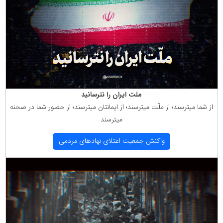
ملت ایران را نترسانید
از شما میترسند؛ از ملّت میترسند؛ از ایمانتان میترسند؛ از حضور شما در صحنه
میترسند
واكنش جمعیت اعتلای نهادهای مردمی