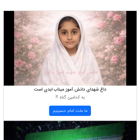
داغ شهدای دانش آموز میناب ابدی است
به كدامین گناه ؟!
ما ملت امام حسینیم