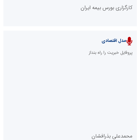
کارگزاری بورس بیمه ایران
مدل اقتصادی
پایگاه خبری نهضت ملی مسکن
پروفایل خبریت را راه بنداز
سازمان بورس و اوراق بهادار
مرجع اخبار موثق در بازارسرمایه
پایگاه خبری گفتمان یزد
محمدعلی بذرافشان