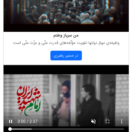
من سرباز وطنم
وظیفه‌ی مهمّ دولتها تقویت مؤلّفه‌های قدرت ملّی و عزّت ملّی است
در مسیر رهبری