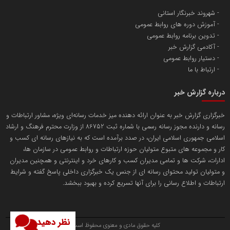
شهروند خبرنگار استانی
آموزش دوره های روابط عمومی
پایگاه اطلاع رسانی اعتلای نهادهای مردمی
تدوین برنامه روابط عمومی
مسعودصادقی
آکادمی گزارش خبر
دستیار روابط عمومی
ارتباط با ما
درباره گزارش خبر
خبرگزاری گزارش خبر به عنوان ارائه دهنده میز خدمات رسانه‌ای ویژه، مشاور ارتباطات و
رسانه و دارنده مجوز رسانه رسمی با شماره ثبت 86752 از وزارت محترم فرهنگ و ارشاد
تریبون
اسلامی جمهوری اسلامی ایران، در صدد برآمده است که به نیازهای رسانه ای کسب و
انتشار گسترده محتوا در رسانه گزارش خبر
کار و مجموعه های متبوع متولیان حوزه ارتباطات و روابط عمومی در سازمان ها،
ادارات، شرکت ها و تمامی مدیران کسب و کارهای خرد و اینترنتی و همچنین مدیران
پایگاه اطلاع رسانی دریا و نفت
و متولیان تولید محتوای رسانه ای از جنس یک خبرگزاری داخلی پاسخ گفته و شرایط
محمدعلی کرمعلی
ارتباطات و اطلاع رسانی را برای آنها تسریع کرده و بهبود ببخشد.
نظر دهید
کلیه حقوق مادی و معنوی محفوظ است.