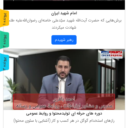
امام شهید ایران
پ
1
برش‌هایی كه حضرت آیت‌الله شهید سیّدعلی خامنه‌ای رضوان‌الله‌علیه طلب
ر
و
ن
د
ه
شهادت میكردند
پ
2
رهبر شهیدم
ر
و
ن
د
ه
پ
3
ر
و
ن
د
ه
دوره های حرفه ای تولیدمحتوا و روابط عمومی
رازهای استخدام گوگل در هر كسب و كار (آشنایی با سئوی محتوا)