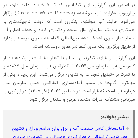
بر اساس این گزارش، این کنفرانس که تا ۷ خرداد ادامه دارد، در
چارچوب «فرایند آب دوشنبه» (Dushanbe Water Process) برگزار
می‌شود. فرایند آب دوشنبه، ابتکاری است که دولت تاجیکستان با
همکاری نزدیک سازمان ملل متحد راه‌اندازی کرده و هدف اصلی آن
حمایت از اجرای اهداف دهه بین‌المللی اقدام «آب برای توسعه پایدار»
از طریق برگزاری یک سری کنفرانس‌های دوسالانه است.
این گزارش می‌افزاید، کنفرانس امسال با شعار «اقدامات پیونددهنده؛ از
کنفرانس آب سازمان ملل ۲۰۲۳ تا کنفرانس آب سازمان ملل ۲۰۲۶» و
با تمرکز بر «تبدیل تعهدات به نتایج» برگزار می‌شود. این رویداد یکی از
مهم‌ترین گام‌ها در مسیر آماده‌سازی کنفرانس اصلی سازمان ملل
درباره آب است که قرار است در دسامبر ۲۰۲۶ (آذر ۱۴۰۵) در ابوظبی با
میزبانی مشترک امارات متحده عربی و سنگال برگزار شود.
بیشتر بخوانید:
آماده‌باش کامل صنعت آب و برق برای مراسم وداع و تشییع
رهبر شهید / استقرار 8 هزار نیروی عملیاتی در شهرهای میزبان