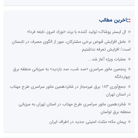
::
آخرین مطالب
ال ایستر پوشاک؛ تولید کننده با برند «نوزاد امروز، نابغه فردا»
عامل افزایش قبوض برخی مشترکان، عبور از الگوی مصرف در تابستان
است/ افزایش تعرفه نداشتیم
عملیات ویژه آغاز شد...
پنجمین مانور سراسری «صد شب، صد بازدید» به میزبانی منطقه برق
چهاردانگه
جمع‌آوری 183 برق غیرمجاز در شانزدهمین مانور سراسری طرح مهتاب
در استان تهران
شانزدهمین مانور سراسری طرح مهتاب در استان تهران به میزبانی
منطقه برق لواسان
پیمان مکه؛ مثلث امنیتی جدید در اطراف ایران