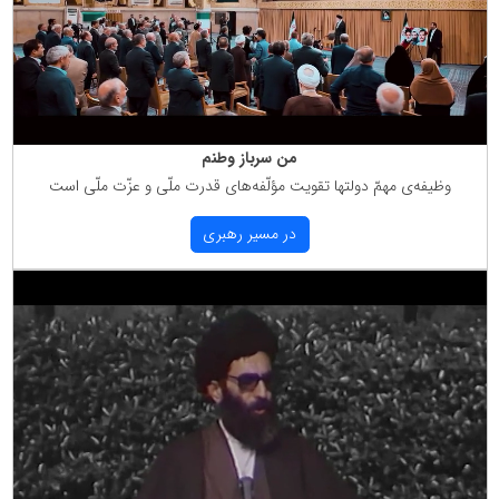
من سرباز وطنم
وظیفه‌ی مهمّ دولتها تقویت مؤلّفه‌های قدرت ملّی و عزّت ملّی است
در مسیر رهبری