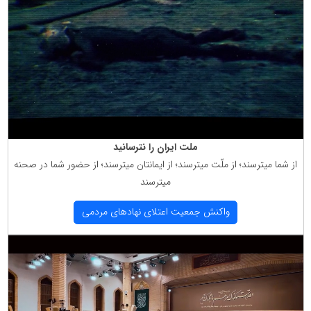
ملت ایران را نترسانید
از شما میترسند؛ از ملّت میترسند؛ از ایمانتان میترسند؛ از حضور شما در صحنه
میترسند
واكنش جمعیت اعتلای نهادهای مردمی