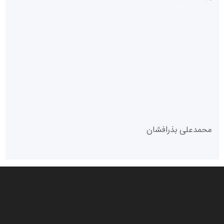
سازمان بورس و اوراق بهادار
مرجع اخبار موثق در بازارسرمایه
پایگاه خبری گفتمان یزد
محمدعلی بذرافشان
سازمان صنعت،معدن و تجارت