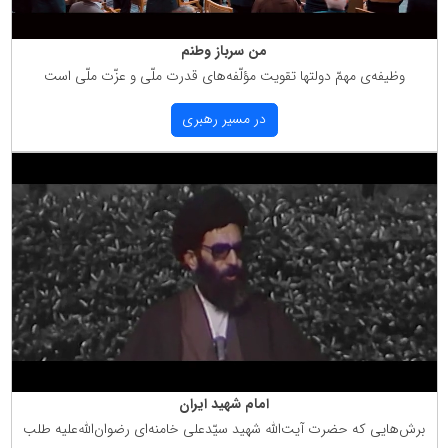
من سرباز وطنم
وظیفه‌ی مهمّ دولتها تقویت مؤلّفه‌های قدرت ملّی و عزّت ملّی است
در مسیر رهبری
امام شهید ایران
برش‌هایی كه حضرت آیت‌الله شهید سیّدعلی خامنه‌ای رضوان‌الله‌علیه طلب