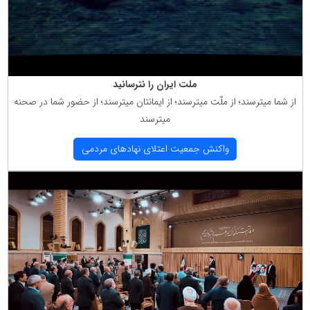
ملت ایران را نترسانید
از شما میترسند؛ از ملّت میترسند؛ از ایمانتان میترسند؛ از حضور شما در صحنه
میترسند
واكنش جمعیت اعتلای نهادهای مردمی