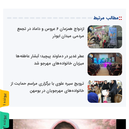
::
مطالب مرتبط
ازدواج همزمان ۶ عروس و داماد در تجمع
مردمی میدان ابوذر
عطر غدیر در دماوند پیچید؛ آبشار عاطفه‌ها
میزبان خانواده‌های مهرجو شد
ترویج سیره علوی با برگزاری مراسم حمایت از
خانواده‌های مهرجویان در بومهن
پ
1
ر
و
ن
د
ه
پ
2
ر
و
ن
د
ه