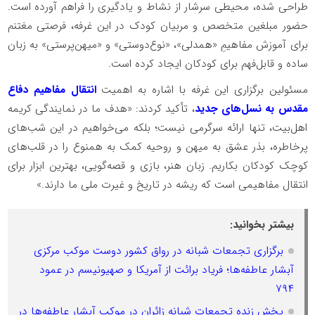
طراحی شده، محیطی سرشار از نشاط و یادگیری را فراهم آورده است.
حضور مبلغین متخصص و مربیان کودک در این غرفه، فرصتی مغتنم
برای آموزش مفاهیمِ «همدلی»، «نوع‌دوستی» و «میهن‌پرستی» به زبان
ساده و قابل‌فهم برای کودکان ایجاد کرده است.
مسئولین برگزاری این غرفه با اشاره به اهمیت
انتقال مفاهیم دفاع
مقدس به نسل‌های جدید
، تأکید کردند: «هدف ما در نمایندگی کریمه
اهل‌بیت، تنها ارائه سرگرمی نیست؛ بلکه می‌خواهیم در این شب‌های
پرخاطره، بذر عشق به میهن و روحیه کمک به همنوع را در قلب‌های
کوچک کودکان بکاریم. زبان هنر، بازی و قصه‌گویی، بهترین ابزار برای
انتقال مفاهیمی است که ریشه در تاریخ و غیرت ملی ما دارند.»
بیشتر بخوانید:
برگزاری تجمعات شبانه در رواق کشور دوست موکب مرکزی
آبشار عاطفه‌ها؛ فریاد برائت از آمریکا و صهیونیسم در عمود
۷۹۴
پخش زنده تجمعات شبانه زائران در موکب آبشار عاطفه‌ها در