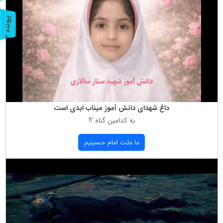
پ
3
ر
و
ن
د
ه
داغ شهدای دانش آموز میناب ابدی است
به كدامین گناه ؟!
ما ملت امام حسینیم