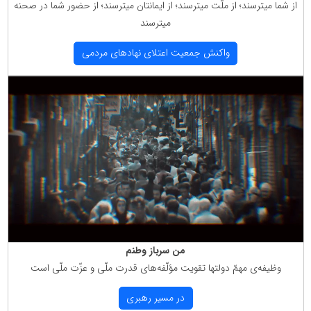
از شما میترسند؛ از ملّت میترسند؛ از ایمانتان میترسند؛ از حضور شما در صحنه
میترسند
واكنش جمعیت اعتلای نهادهای مردمی
من سرباز وطنم
وظیفه‌ی مهمّ دولتها تقویت مؤلّفه‌های قدرت ملّی و عزّت ملّی است
در مسیر رهبری