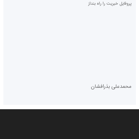
پروفایل خبریت را راه بنداز
سازمان بورس و اوراق بهادار
مرجع اخبار موثق در بازارسرمایه
پایگاه خبری گفتمان یزد
محمدعلی بذرافشان
سازمان صنعت،معدن و تجارت