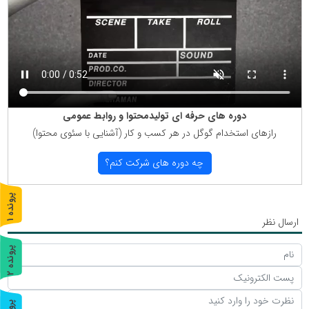
دوره های حرفه ای تولیدمحتوا و روابط عمومی
رازهای استخدام گوگل در هر كسب و كار (آشنایی با سئوی محتوا)
چه دوره های شركت كنم؟
پ
1
ارسال نظر
ر
و
ن
د
ه
پ
2
ر
و
ن
د
ه