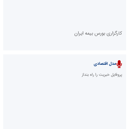
کارگزاری بورس بیمه ایران
مدل اقتصادی
پایگاه خبری نهضت ملی مسکن
پروفایل خبریت را راه بنداز
سازمان بورس و اوراق بهادار
مرجع اخبار موثق در بازارسرمایه