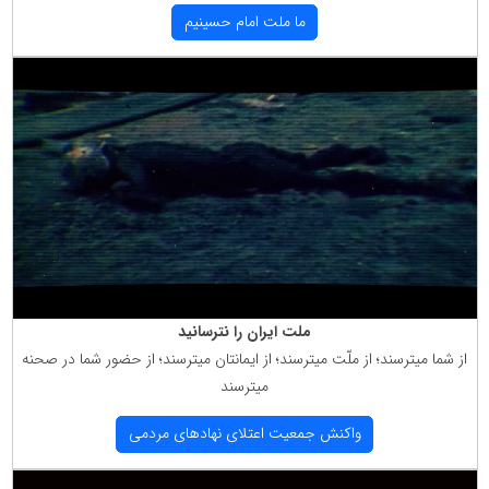
ما ملت امام حسینیم
ملت ایران را نترسانید
از شما میترسند؛ از ملّت میترسند؛ از ایمانتان میترسند؛ از حضور شما در صحنه
میترسند
واكنش جمعیت اعتلای نهادهای مردمی