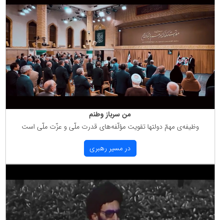
من سرباز وطنم
وظیفه‌ی مهمّ دولتها تقویت مؤلّفه‌های قدرت ملّی و عزّت ملّی است
در مسیر رهبری