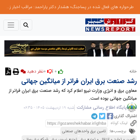
طرحواره های فعال شده در پساجنگ؛ هشدار دکتر یاراحمد: مراقب اخبار زرد و واکنش های هیجانی باشید
0
0 |
خانه
نظر دهید
رشد صنعت برق ایران فراتر از میانگین جهانی
معاون برق و انرژی وزارت نیرو اعلام کرد که رشد صنعت برق ایران فراتر از
میانگین جهانی بوده است.
پایگاه اطلاع رسانی مشارکت
شنبه 19 اردیبهشت 1405 - 06:35
اشتراک گذاری:
لینک کوتاه
برچسب‌ها:
تامین برق واحدهای صنعتی
تامین و تولید و انتقال و توزیع برق
توزیع نیروی برق
شبکه برق رسانی