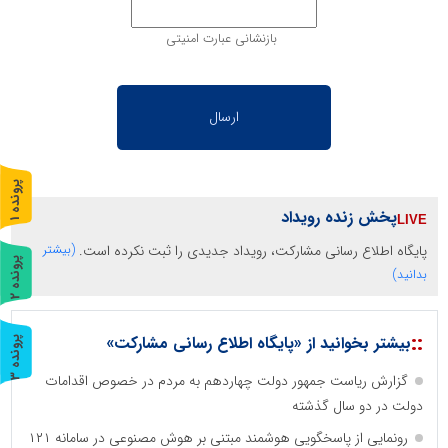
بازنشانی عبارت امنیتی
پ
1
پخش زنده رویداد
ر
و
ن
د
ه
پایگاه اطلاع رسانی مشارکت، رویداد جدیدی را ثبت نکرده است.
(بیشتر
پ
2
بدانید)
ر
و
ن
د
ه
::
بیشتر بخوانید از «پایگاه اطلاع رسانی مشارکت»
پ
3
گزارش ریاست جمهور دولت چهاردهم به مردم در خصوص اقدامات
ر
و
ن
د
ه
دولت در دو سال گذشته
رونمایی از پاسخگویی هوشمند مبتنی بر هوش مصنوعی در سامانه ۱۲۱