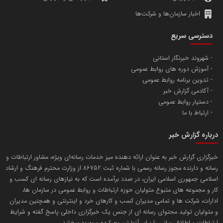
اخبار سازمان‌ها و شرکت‌ها
آهن و فولاد غدیر ایرانیان
دسترسی سریع
تامین آهن اسفنجی تولیدکنندگان فولاد در کشور
شهروند خبرنگار استانی
آموزش دوره های روابط عمومی
پایگاه اطلاع رسانی اعتلای نهادهای مردمی
تدوین برنامه روابط عمومی
مسعودصادقی
آکادمی گزارش خبر
دستیار روابط عمومی
ارتباط با ما
درباره گزارش خبر
خبرگزاری گزارش خبر به عنوان ارائه دهنده میز خدمات رسانه‌ای ویژه، مشاور ارتباطات و
رسانه و دارنده مجوز رسانه رسمی با شماره ثبت 86752 از وزارت محترم فرهنگ و ارشاد
تریبون
اسلامی جمهوری اسلامی ایران، در صدد برآمده است که به نیازهای رسانه ای کسب و
انتشار گسترده محتوا در رسانه گزارش خبر
کار و مجموعه های متبوع متولیان حوزه ارتباطات و روابط عمومی در سازمان ها،
ادارات، شرکت ها و تمامی مدیران کسب و کارهای خرد و اینترنتی و همچنین مدیران
پایگاه اطلاع رسانی دریا و نفت
و متولیان تولید محتوای رسانه ای از جنس یک خبرگزاری داخلی پاسخ گفته و شرایط
محمدعلی کرمعلی
ارتباطات و اطلاع رسانی را برای آنها تسریع کرده و بهبود ببخشد.